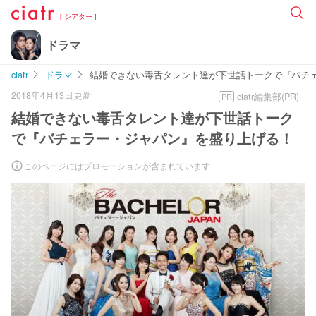
[ シアター ]
ドラマ
ciatr
ドラマ
結婚できない毒舌タレント達が下世話トークで『バチ
2018年4月13日更新
ciatr編集部(PR)
PR
結婚できない毒舌タレント達が下世話トーク
で『バチェラー・ジャパン』を盛り上げる！
このページにはプロモーションが含まれています