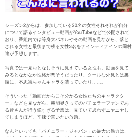
シーズン2からは、参加している20名の女性それぞれが自分
について語るインタビュー動画がYouTubeなどで公開されて
おり、番組内では等身大パネルやその動画を見ながら、落と
される女性と最後まで残る女性3名をナインティナインの岡村
達が予想します。
写真では一見おとなしそうに見えている女性も、動画を見て
みるとなかなか性格が悪そうだったり、クールな外見とは裏
腹に、不思議ちゃんキャラを装っていたり……。

そういった「動画だからこそ分かる女性たちのキャラクタ
ー」などを見ながら、芸能界きってのバチェラーファンであ
る皆さんが行う鋭すぎる予想は、見ていて思わずニヤニヤし
てしまうほど、辛辣で言いたい放題。

なんといっても「バチェラー・ジャパン」の最大の魅力は、