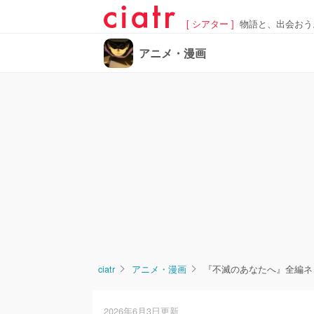
[ シアター ]
物語と、出会おう
アニメ・漫画
ciatr
アニメ・漫画
『不滅のあなたへ』全編ネ
2026年6月3日更新