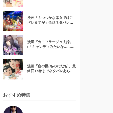
メ地上波で放送して大丈
夫！？【お色気注意】
漫画「ふつつかな悪女ではご
ざいますが」全話ネタバレあ
らすじ＆感想を紹介！無料で
読む方法はある？【なろう小
説発】
漫画『カモフラージュ夫婦』
(「キャンディみたいな……」)
最終回までネタバレあらす
じ！原作小説は無料で読め
る？
漫画「血の轍(ちのわだち)」最
終回17巻までネタバレあらす
じ解説！白猫の意味とは？
【完結】
おすすめ特集