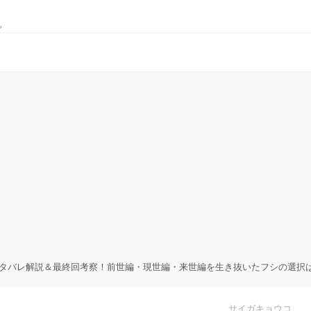
。
タバレ解説＆最終回考察！前世編・現世編・来世編を生き抜いたフシの選択
サイガキョウコ