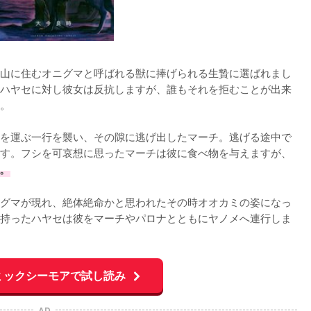
山に住むオニグマと呼ばれる獣に捧げられる生贄に選ばれまし
ハヤセに対し彼女は反抗しますが、誰もそれを拒むことが出来
。

を運ぶ一行を襲い、その隙に逃げ出したマーチ。逃げる途中で
す。フシを可哀想に思ったマーチは彼に食べ物を与えますが、
。
グマが現れ、絶体絶命かと思われたその時オオカミの姿になっ
持ったハヤセは彼をマーチやパロナとともにヤノメへ連行しま
ミックシーモアで試し読み
AD