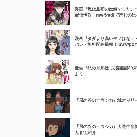
漫画『私は旦那の奴隷でした。
配信情報！rawやpdfで読むの
漫画『タダより高いモノはない
バレ・無料配信情報！rawやpd
漫画『私の旦那は“夫偏差値30未
よう
『風の谷のナウシカ』城オジリ
『風の谷のナウシカ』人造生命
人まで紹介