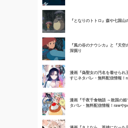
『となりのトトロ』森や七国山
『風の谷のナウシカ』と『天空
深掘り
漫画『偽聖女の汚名を着せられ
すじネタバレ・無料配信情報！r
漫画『千夜千食物語 ～敗国の
タバレ・無料配信情報！rawやp
漫画『さよなら、英雄になった