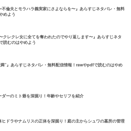
〜不倫夫とモラハラ義実家にさよならを〜』あらすじネタバレ・無料
はやめよう
 〜クレクレ女に全てを奪われたのでやり返します〜』あらすじネタ
fで読むのはやめよう
満”』あらすじネタバレ・無料配信情報！rawやpdfで読むのはやめ
ーダーのミト爺を深掘り！年齢やセリフを紹介
体ヒドラやナムリスの正体を深掘り！庭の主からシュワの墓所の管理