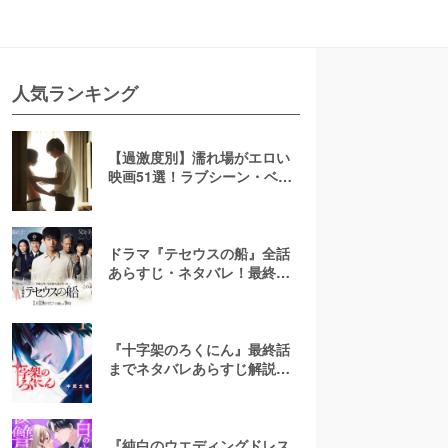
人気ランキング
【過激度別】濡れ場がエロい
映画51選！ラブシーン・ベッ
ドシーンが濃密な邦画・洋画
ドラマ『テセウスの船』全話
あらすじ・ネタバレ！最終回
で明かされる犯人とは？
『十字架のろくにん』最終話
までネタバレあらすじ解説！
至極京の死亡を含む全ターゲ
ットの最後を徹底解説
『純白のウエディングドレス