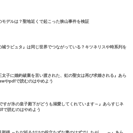
のモデルは？聖地近くで起こった狭山事件を検証
の城ラピュタ』は同じ世界でつながっている？キツネリスや時系列を
王太子に婚約破棄を言い渡された、虹の聖女は再び求婚される』あら
awやpdfで読むのはやめよう
姫ですが氷の皇子殿下がどうも溺愛してくれています～』あらすじネ
dfで読むのはやめよう
旦那様 ～ただ祈るだけの役立たずな妻のはずでしたが……～』あら