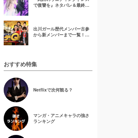
で復讐を』ネタバレ＆最終回
の結末は？漫画rawやpdfで読
むのはやめよう
出川ガール歴代メンバー古参
から新メンバーまで一覧！現
在の様子や卒業後の活躍も紹
介【イッテQ】
おすすめ特集
Netflixで次何観る？
マンガ・アニメキャラの強さ
ランキング