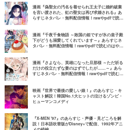
漫画『偽聖女の汚名を着せられ王太子に婚約破棄
を言い渡された、虹の聖女は再び求婚される』あ
らすじネタバレ・無料配信情報！rawやpdfで読む
のはやめよう
漫画『千夜千食物語 ～敗国の姫ですが氷の皇子殿
下がどうも溺愛してくれています～』あらすじネ
タバレ・無料配信情報！rawやpdfで読むのはやめ
よう
漫画『さよなら、英雄になった旦那様 ～ただ祈る
だけの役立たずな妻のはずでしたが……～』あら
すじネタバレ・無料配信情報！rawやpdfで読むの
はやめよう
映画『世界で最後の愛しい娘！』のあらすじ・キ
ャスト解説！韓国No.1大ヒットの泣けるゾンビ・
ヒューマンコメディ
『X-MEN '97』のあらすじ・声優・見どころを解
説！日本語吹替版がDisney+で配信、1992年アニ
メの続編