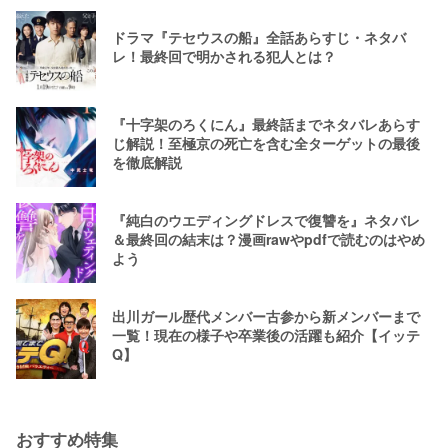
ドラマ『テセウスの船』全話あらすじ・ネタバ
レ！最終回で明かされる犯人とは？
『十字架のろくにん』最終話までネタバレあらす
じ解説！至極京の死亡を含む全ターゲットの最後
を徹底解説
『純白のウエディングドレスで復讐を』ネタバレ
＆最終回の結末は？漫画rawやpdfで読むのはやめ
よう
出川ガール歴代メンバー古参から新メンバーまで
一覧！現在の様子や卒業後の活躍も紹介【イッテ
Q】
おすすめ特集