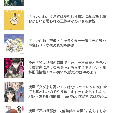
『ちいかわ』うさぎは草むしり検定２級合格！頭
おかしいと思われる正体やかわいさを解説
『ちいかわ』声優・キャラクター一覧！死亡説や
声変わり・交代の真相を解説
漫画『私は旦那の奴隷でした。〜不倫夫とモラハ
ラ義実家にさよならを〜』あらすじネタバレ・無
料配信情報！rawやpdfで読むのはやめよう
漫画『タダより高いモノはない 〜クレクレ女に全
てを奪われたのでやり返します〜』あらすじネタ
バレ・無料配信情報！rawやpdfで読むのはやめよ
う
漫画『私の旦那は“夫偏差値30未満”』あらすじネ