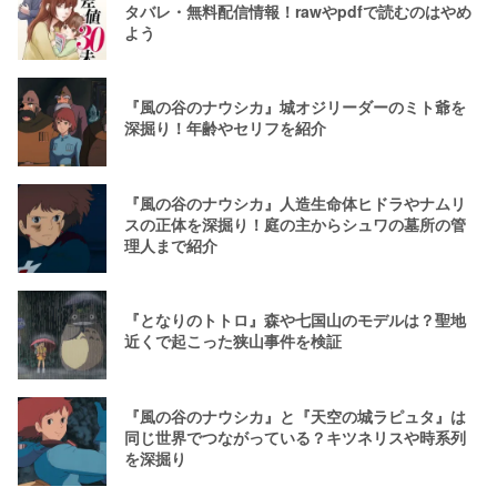
タバレ・無料配信情報！rawやpdfで読むのはやめ
よう
『風の谷のナウシカ』城オジリーダーのミト爺を
深掘り！年齢やセリフを紹介
『風の谷のナウシカ』人造生命体ヒドラやナムリ
スの正体を深掘り！庭の主からシュワの墓所の管
理人まで紹介
『となりのトトロ』森や七国山のモデルは？聖地
近くで起こった狭山事件を検証
『風の谷のナウシカ』と『天空の城ラピュタ』は
同じ世界でつながっている？キツネリスや時系列
を深掘り