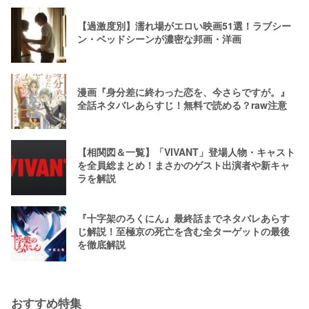
【過激度別】濡れ場がエロい映画51選！ラブシー
ン・ベッドシーンが濃密な邦画・洋画
漫画『身分差に終わった恋を、今さらですが。』
全話ネタバレあらすじ！無料で読める？raw注意
【相関図＆一覧】「VIVANT」登場人物・キャスト
を全員総まとめ！まさかのゲスト出演者や新キャ
ラを解説
『十字架のろくにん』最終話までネタバレあらす
じ解説！至極京の死亡を含む全ターゲットの最後
を徹底解説
おすすめ特集