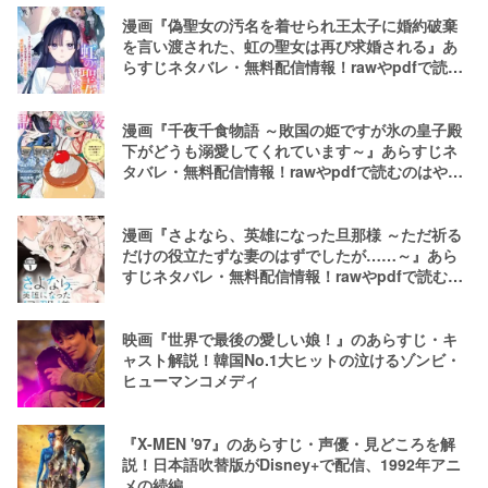
漫画『偽聖女の汚名を着せられ王太子に婚約破棄
を言い渡された、虹の聖女は再び求婚される』あ
らすじネタバレ・無料配信情報！rawやpdfで読む
のはやめよう
漫画『千夜千食物語 ～敗国の姫ですが氷の皇子殿
下がどうも溺愛してくれています～』あらすじネ
タバレ・無料配信情報！rawやpdfで読むのはやめ
よう
漫画『さよなら、英雄になった旦那様 ～ただ祈る
だけの役立たずな妻のはずでしたが……～』あら
すじネタバレ・無料配信情報！rawやpdfで読むの
はやめよう
映画『世界で最後の愛しい娘！』のあらすじ・キ
ャスト解説！韓国No.1大ヒットの泣けるゾンビ・
ヒューマンコメディ
『X-MEN '97』のあらすじ・声優・見どころを解
説！日本語吹替版がDisney+で配信、1992年アニ
メの続編