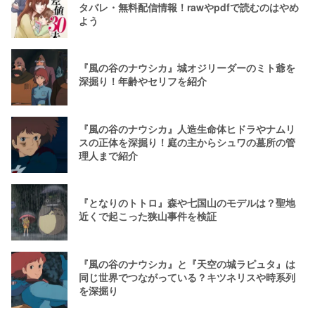
タバレ・無料配信情報！rawやpdfで読むのはやめ
よう
『風の谷のナウシカ』城オジリーダーのミト爺を
深掘り！年齢やセリフを紹介
『風の谷のナウシカ』人造生命体ヒドラやナムリ
スの正体を深掘り！庭の主からシュワの墓所の管
理人まで紹介
『となりのトトロ』森や七国山のモデルは？聖地
近くで起こった狭山事件を検証
『風の谷のナウシカ』と『天空の城ラピュタ』は
同じ世界でつながっている？キツネリスや時系列
を深掘り