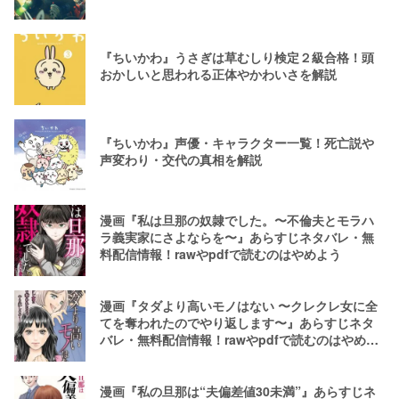
『ちいかわ』うさぎは草むしり検定２級合格！頭
おかしいと思われる正体やかわいさを解説
『ちいかわ』声優・キャラクター一覧！死亡説や
声変わり・交代の真相を解説
漫画『私は旦那の奴隷でした。〜不倫夫とモラハ
ラ義実家にさよならを〜』あらすじネタバレ・無
料配信情報！rawやpdfで読むのはやめよう
漫画『タダより高いモノはない 〜クレクレ女に全
てを奪われたのでやり返します〜』あらすじネタ
バレ・無料配信情報！rawやpdfで読むのはやめよ
う
漫画『私の旦那は“夫偏差値30未満”』あらすじネ