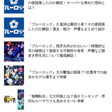
の後脱落したのか解説！キーパーを努めた理由と
は？
「ブルーロック」久遠渉は裏切り者？その後脱落
したのか解説！過去・能力・声優もまとめて紹介
「ブルーロック」我牙丸吟がかわいい！特徴的な
耳の秘密は？脱落する可能性や身長・声優など謎
多き野生児について徹底解説！
『ブルーロック』大川響鬼が脱落？1次選考での結
末やモデル選手まで考察
「無職転生」七大列強とは？強さランキング・序
列をルーデウスも含めネタバレ考察