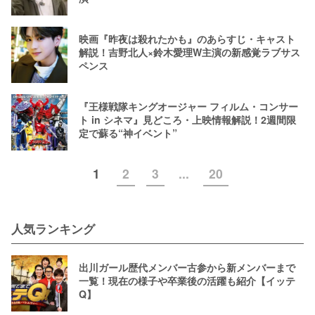
映画『昨夜は殺れたかも』のあらすじ・キャスト
解説！吉野北人×鈴木愛理W主演の新感覚ラブサス
ペンス
『王様戦隊キングオージャー フィルム・コンサー
ト in シネマ』見どころ・上映情報解説！2週間限
定で蘇る“神イベント”
1
2
3
...
20
人気ランキング
出川ガール歴代メンバー古参から新メンバーまで
一覧！現在の様子や卒業後の活躍も紹介【イッテ
Q】