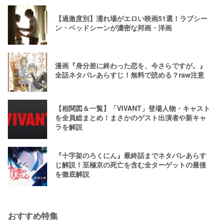
【過激度別】濡れ場がエロい映画51選！ラブシー
ン・ベッドシーンが濃密な邦画・洋画
漫画『身分差に終わった恋を、今さらですが。』
全話ネタバレあらすじ！無料で読める？raw注意
【相関図＆一覧】「VIVANT」登場人物・キャスト
を全員総まとめ！まさかのゲスト出演者や新キャ
ラを解説
『十字架のろくにん』最終話までネタバレあらす
じ解説！至極京の死亡を含む全ターゲットの最後
を徹底解説
おすすめ特集