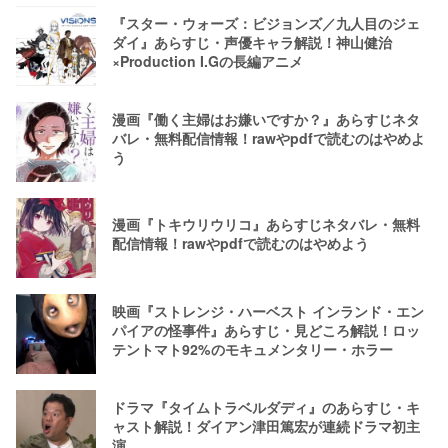
『スター・ウォーズ：ビジョンズ／九人目のジェ
ダイ』あらすじ・声優キャラ解説！神山健治
×Production I.Gの長編アニメ
漫画『働く主婦はお嫌いですか？』あらすじネタ
バレ・無料配信情報！rawやpdfで読むのはやめよ
う
漫画『トキウリウリコ』あらすじネタバレ・無料
配信情報！rawやpdfで読むのはやめよう
映画『ストレンジ・ハーベスト インランド・エン
パイアの怪事件』あらすじ・見どころ解説！ロッ
テントマト92%のモキュメンタリー・ホラー
ドラマ『タイムトラベルダディ』のあらすじ・キ
ャスト解説！ダイアン津田篤宏が連続ドラマ初主
演