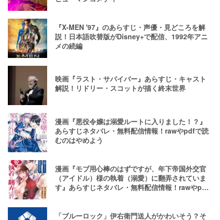
『X-MEN '97』のあらすじ・声優・見どころを解
説！日本語吹替版がDisney+で配信、1992年アニ
メの続編
映画『ラスト・サバイバー』あらすじ・キャスト
解説！リドリー・スコットが描く終末世界
漫画『悪役令嬢は溺愛ルートに入りました！？』
あらすじネタバレ・無料配信情報！rawやpdfで読
むのはやめよう
漫画『モブ用心棒のはずですが、年下帝国外交官
（アイドル）様の執着（溺愛）に翻弄されていま
す』あらすじネタバレ・無料配信情報！rawやpdf
で読むのはやめよう
「ブルーロック」伊右衛門送人がかわいそう？そ