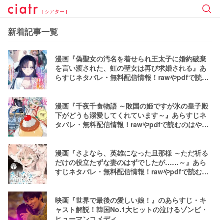
[ シアター ]
新着記事一覧
漫画『偽聖女の汚名を着せられ王太子に婚約破棄
を言い渡された、虹の聖女は再び求婚される』あ
らすじネタバレ・無料配信情報！rawやpdfで読む
のはやめよう
漫画『千夜千食物語 ～敗国の姫ですが氷の皇子殿
下がどうも溺愛してくれています～』あらすじネ
タバレ・無料配信情報！rawやpdfで読むのはやめ
よう
漫画『さよなら、英雄になった旦那様 ～ただ祈る
だけの役立たずな妻のはずでしたが……～』あら
すじネタバレ・無料配信情報！rawやpdfで読むの
はやめよう
映画『世界で最後の愛しい娘！』のあらすじ・キ
ャスト解説！韓国No.1大ヒットの泣けるゾンビ・
ヒューマンコメディ