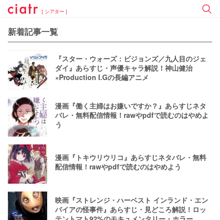
[ シアター ]
新着記事一覧
『スター・ウォーズ：ビジョンズ／九人目のジェ
ダイ』あらすじ・声優キャラ解説！神山健治
×Production I.Gの長編アニメ
漫画『働く主婦はお嫌いですか？』あらすじネタ
バレ・無料配信情報！rawやpdfで読むのはやめよ
う
漫画『トキウリウリコ』あらすじネタバレ・無料
配信情報！rawやpdfで読むのはやめよう
映画『ストレンジ・ハーベスト インランド・エン
パイアの怪事件』あらすじ・見どころ解説！ロッ
テントマト92%のモキュメンタリー・ホラー