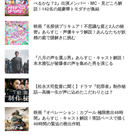
べるかな？2』出演メンバー・MC・見どころ解
説！142名の超豪華トモダチが集結
映画『名探偵プリキュア！不思議な庭と2人の秘
密』あらすじ・声優キャラ解説！あんなたちが妖
精の庭で謎解きに挑む
『八月の声を運ぶ男』あらすじ・キャスト解説！
本木雅弘が被爆者の声を集めた男を演じる
【松永大司監督に聞く】ドラマ『犯罪者』制作秘
話―高橋一生が声に込めたこだわりとは？
映画『オペレーション：カブール 極限救出48時
間』あらすじ・キャスト解説！実話ベースで描く
48時間の緊迫の救出作戦