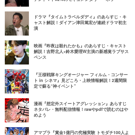
ドラマ『タイムトラベルダディ』のあらすじ・キ
ャスト解説！ダイアン津田篤宏が連続ドラマ初主
演
映画『昨夜は殺れたかも』のあらすじ・キャスト
解説！吉野北人×鈴木愛理W主演の新感覚ラブサス
ペンス
『王様戦隊キングオージャー フィルム・コンサー
ト in シネマ』見どころ・上映情報解説！2週間限
定で蘇る“神イベント”
漫画『想定外スイートアグレッション』あらすじ
ネタバレ・無料配信情報！rawやpdfで読むのはや
めよう
アマプラ『賞金1億円の究極実験 トモダチ100人よ