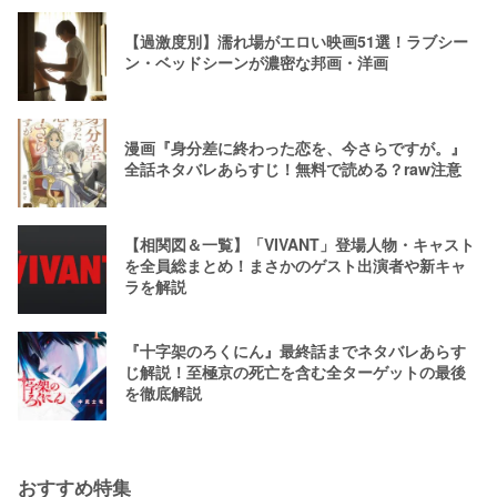
【過激度別】濡れ場がエロい映画51選！ラブシー
ン・ベッドシーンが濃密な邦画・洋画
漫画『身分差に終わった恋を、今さらですが。』
全話ネタバレあらすじ！無料で読める？raw注意
【相関図＆一覧】「VIVANT」登場人物・キャスト
を全員総まとめ！まさかのゲスト出演者や新キャ
ラを解説
『十字架のろくにん』最終話までネタバレあらす
じ解説！至極京の死亡を含む全ターゲットの最後
を徹底解説
おすすめ特集