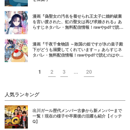
漫画『偽聖女の汚名を着せられ王太子に婚約破棄
を言い渡された、虹の聖女は再び求婚される』あ
らすじネタバレ・無料配信情報！rawやpdfで読む
のはやめよう
漫画『千夜千食物語 ～敗国の姫ですが氷の皇子殿
下がどうも溺愛してくれています～』あらすじネ
タバレ・無料配信情報！rawやpdfで読むのはやめ
よう
1
2
3
...
20
人気ランキング
出川ガール歴代メンバー古参から新メンバーまで
一覧！現在の様子や卒業後の活躍も紹介【イッテ
Q】