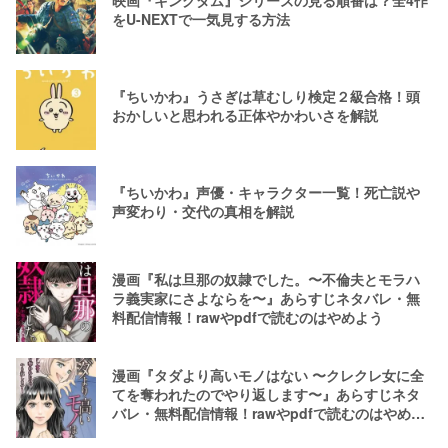
映画『キングダム』シリーズの見る順番は？全4作
をU-NEXTで一気見する方法
『ちいかわ』うさぎは草むしり検定２級合格！頭
おかしいと思われる正体やかわいさを解説
『ちいかわ』声優・キャラクター一覧！死亡説や
声変わり・交代の真相を解説
漫画『私は旦那の奴隷でした。〜不倫夫とモラハ
ラ義実家にさよならを〜』あらすじネタバレ・無
料配信情報！rawやpdfで読むのはやめよう
漫画『タダより高いモノはない 〜クレクレ女に全
てを奪われたのでやり返します〜』あらすじネタ
バレ・無料配信情報！rawやpdfで読むのはやめよ
う