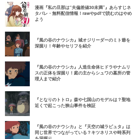
漫画『私の旦那は“夫偏差値30未満”』あらすじネ
タバレ・無料配信情報！rawやpdfで読むのはやめ
よう
『風の谷のナウシカ』城オジリーダーのミト爺を
深掘り！年齢やセリフを紹介
『風の谷のナウシカ』人造生命体ヒドラやナムリ
スの正体を深掘り！庭の主からシュワの墓所の管
理人まで紹介
『となりのトトロ』森や七国山のモデルは？聖地
近くで起こった狭山事件を検証
『風の谷のナウシカ』と『天空の城ラピュタ』は
同じ世界でつながっている？キツネリスや時系列
を深掘り