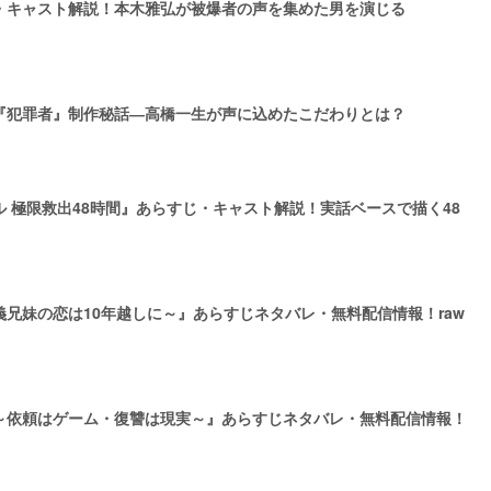
・キャスト解説！本木雅弘が被爆者の声を集めた男を演じる
『犯罪者』制作秘話―高橋一生が声に込めたこだわりとは？
 極限救出48時間』あらすじ・キャスト解説！実話ベースで描く48
兄妹の恋は10年越しに～』あらすじネタバレ・無料配信情報！raw
～依頼はゲーム・復讐は現実～』あらすじネタバレ・無料配信情報！