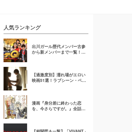
人気ランキング
出川ガール歴代メンバー古参
から新メンバーまで一覧！現
在の様子や卒業後の活躍も紹
介【イッテQ】
【過激度別】濡れ場がエロい
映画51選！ラブシーン・ベッ
ドシーンが濃密な邦画・洋画
漫画『身分差に終わった恋
を、今さらですが。』全話ネ
タバレあらすじ！無料で読め
る？raw注意
【相関図＆一覧】「VIVANT」