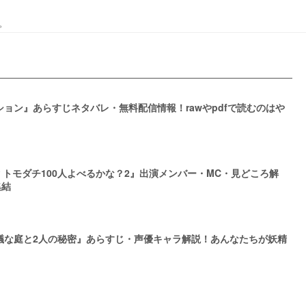
。
ョン』あらすじネタバレ・無料配信情報！rawやpdfで読むのはや
 トモダチ100人よべるかな？2』出演メンバー・MC・見どころ解
集結
議な庭と2人の秘密』あらすじ・声優キャラ解説！あんなたちが妖精