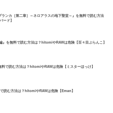
ブランカ［第二章］～ネロアラスの地下聖堂～』を無料で読む方法
里バード】
編』を無料で読む方法は？hitomiやRAWは危険【百々目ぶらんこ】
料で読む方法は？hitomiやRAWは危険【ミスターほっけ】
読む方法は？hitomiやRAWは危険【Eman】