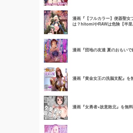
漫画『【フルカラー】便器聖女
は？hitomiやRAWは危険【半
漫画『団地の友達 夏のおもいで
漫画『黄金女王の洗脳支配』を無
漫画『女勇者×故意敗北』を無料で