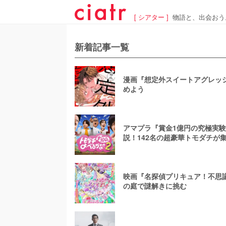
[ シアター ]
物語と、出会おう
新着記事一覧
漫画『想定外スイートアグレッシ
めよう
アマプラ『賞金1億円の究極実験
説！142名の超豪華トモダチが
映画『名探偵プリキュア！不思
の庭で謎解きに挑む