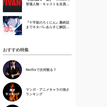
登場人物・キャストを全員総
まとめ！まさかのゲスト出演
者や新キャラを解説
『十字架のろくにん』最終話
までネタバレあらすじ解説！
至極京の死亡を含む全ターゲ
ットの最後を徹底解説
おすすめ特集
Netflixで次何観る？
マンガ・アニメキャラの強さ
ランキング