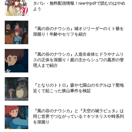
タバレ・無料配信情報！rawやpdfで読むのはやめ
よう
『風の谷のナウシカ』城オジリーダーのミト爺を
深掘り！年齢やセリフを紹介
『風の谷のナウシカ』人造生命体ヒドラやナムリ
スの正体を深掘り！庭の主からシュワの墓所の管
理人まで紹介
『となりのトトロ』森や七国山のモデルは？聖地
近くで起こった狭山事件を検証
『風の谷のナウシカ』と『天空の城ラピュタ』は
同じ世界でつながっている？キツネリスや時系列
を深掘り