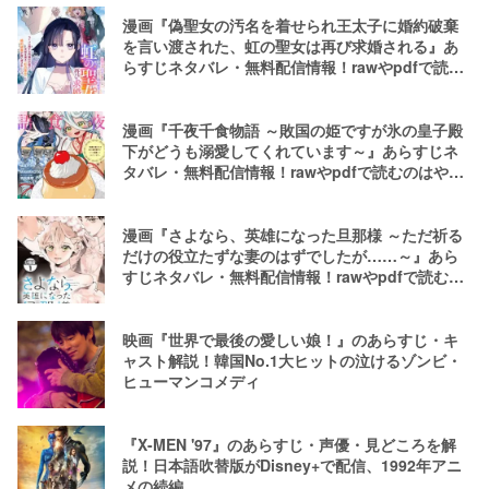
漫画『偽聖女の汚名を着せられ王太子に婚約破棄
を言い渡された、虹の聖女は再び求婚される』あ
らすじネタバレ・無料配信情報！rawやpdfで読む
のはやめよう
漫画『千夜千食物語 ～敗国の姫ですが氷の皇子殿
下がどうも溺愛してくれています～』あらすじネ
タバレ・無料配信情報！rawやpdfで読むのはやめ
よう
漫画『さよなら、英雄になった旦那様 ～ただ祈る
だけの役立たずな妻のはずでしたが……～』あら
すじネタバレ・無料配信情報！rawやpdfで読むの
はやめよう
映画『世界で最後の愛しい娘！』のあらすじ・キ
ャスト解説！韓国No.1大ヒットの泣けるゾンビ・
ヒューマンコメディ
『X-MEN '97』のあらすじ・声優・見どころを解
説！日本語吹替版がDisney+で配信、1992年アニ
メの続編