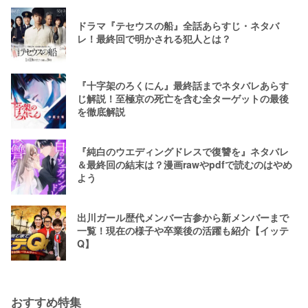
ドラマ『テセウスの船』全話あらすじ・ネタバ
レ！最終回で明かされる犯人とは？
『十字架のろくにん』最終話までネタバレあらす
じ解説！至極京の死亡を含む全ターゲットの最後
を徹底解説
『純白のウエディングドレスで復讐を』ネタバレ
＆最終回の結末は？漫画rawやpdfで読むのはやめ
よう
出川ガール歴代メンバー古参から新メンバーまで
一覧！現在の様子や卒業後の活躍も紹介【イッテ
Q】
おすすめ特集