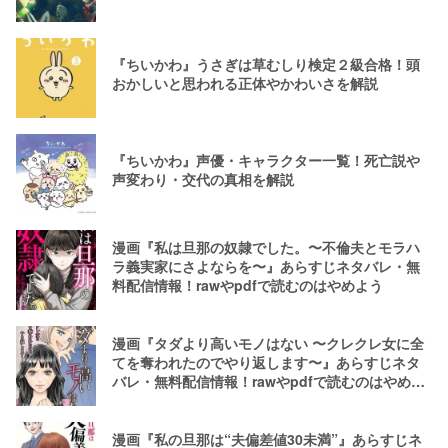
『ちいかわ』うさぎは草むしり検定２級合格！頭
おかしいと思われる正体やかわいさを解説
『ちいかわ』声優・キャラクター一覧！死亡説や
声変わり・交代の真相を解説
漫画『私は旦那の奴隷でした。〜不倫夫とモラハ
ラ義実家にさよならを〜』あらすじネタバレ・無
料配信情報！rawやpdfで読むのはやめよう
漫画『タダより高いモノはない 〜クレクレ女に全
てを奪われたのでやり返します〜』あらすじネタ
バレ・無料配信情報！rawやpdfで読むのはやめよ
う
漫画『私の旦那は“夫偏差値30未満”』あらすじネ