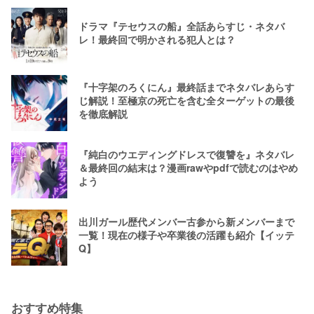
ドラマ『テセウスの船』全話あらすじ・ネタバ
レ！最終回で明かされる犯人とは？
『十字架のろくにん』最終話までネタバレあらす
じ解説！至極京の死亡を含む全ターゲットの最後
を徹底解説
『純白のウエディングドレスで復讐を』ネタバレ
＆最終回の結末は？漫画rawやpdfで読むのはやめ
よう
出川ガール歴代メンバー古参から新メンバーまで
一覧！現在の様子や卒業後の活躍も紹介【イッテ
Q】
おすすめ特集