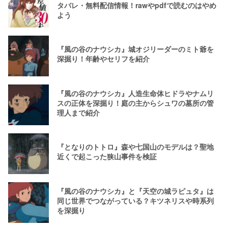
タバレ・無料配信情報！rawやpdfで読むのはやめ
よう
『風の谷のナウシカ』城オジリーダーのミト爺を
深掘り！年齢やセリフを紹介
『風の谷のナウシカ』人造生命体ヒドラやナムリ
スの正体を深掘り！庭の主からシュワの墓所の管
理人まで紹介
『となりのトトロ』森や七国山のモデルは？聖地
近くで起こった狭山事件を検証
『風の谷のナウシカ』と『天空の城ラピュタ』は
同じ世界でつながっている？キツネリスや時系列
を深掘り