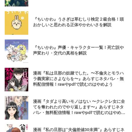
『ちいかわ』うさぎは草むしり検定２級合格！頭
おかしいと思われる正体やかわいさを解説
『ちいかわ』声優・キャラクター一覧！死亡説や
声変わり・交代の真相を解説
漫画『私は旦那の奴隷でした。〜不倫夫とモラハ
ラ義実家にさよならを〜』あらすじネタバレ・無
料配信情報！rawやpdfで読むのはやめよう
漫画『タダより高いモノはない 〜クレクレ女に全
てを奪われたのでやり返します〜』あらすじネタ
バレ・無料配信情報！rawやpdfで読むのはやめよ
う
漫画『私の旦那は“夫偏差値30未満”』あらすじネ