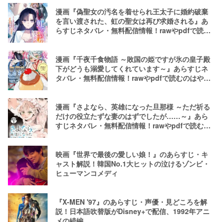
漫画『偽聖女の汚名を着せられ王太子に婚約破棄
を言い渡された、虹の聖女は再び求婚される』あ
らすじネタバレ・無料配信情報！rawやpdfで読む
のはやめよう
漫画『千夜千食物語 ～敗国の姫ですが氷の皇子殿
下がどうも溺愛してくれています～』あらすじネ
タバレ・無料配信情報！rawやpdfで読むのはやめ
よう
漫画『さよなら、英雄になった旦那様 ～ただ祈る
だけの役立たずな妻のはずでしたが……～』あら
すじネタバレ・無料配信情報！rawやpdfで読むの
はやめよう
映画『世界で最後の愛しい娘！』のあらすじ・キ
ャスト解説！韓国No.1大ヒットの泣けるゾンビ・
ヒューマンコメディ
『X-MEN '97』のあらすじ・声優・見どころを解
説！日本語吹替版がDisney+で配信、1992年アニ
メの続編