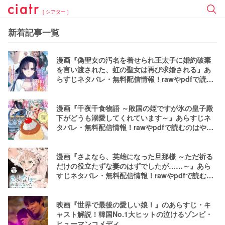
[ シアター ]
新着記事一覧
漫画『偽聖女の汚名を着せられ王太子に婚約破棄
を言い渡された、虹の聖女は再び求婚される』あ
らすじネタバレ・無料配信情報！rawやpdfで読む
のはやめよう
漫画『千夜千食物語 ～敗国の姫ですが氷の皇子殿
下がどうも溺愛してくれています～』あらすじネ
タバレ・無料配信情報！rawやpdfで読むのはやめ
よう
漫画『さよなら、英雄になった旦那様 ～ただ祈る
だけの役立たずな妻のはずでしたが……～』あら
すじネタバレ・無料配信情報！rawやpdfで読むの
はやめよう
映画『世界で最後の愛しい娘！』のあらすじ・キ
ャスト解説！韓国No.1大ヒットの泣けるゾンビ・
ヒューマンコメディ