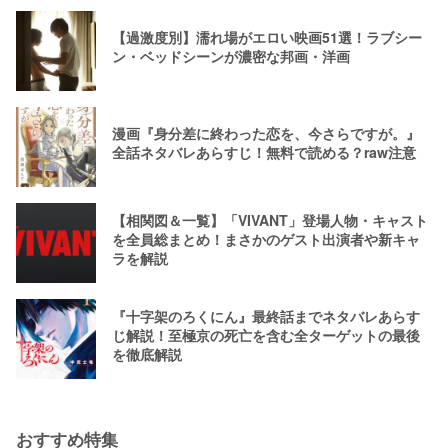
【過激度別】濡れ場がエロい映画51選！ラブシー
ン・ベッドシーンが濃密な邦画・洋画
漫画『身分差に終わった恋を、今さらですが。』
全話ネタバレあらすじ！無料で読める？raw注意
【相関図＆一覧】「VIVANT」登場人物・キャスト
を全員総まとめ！まさかのゲスト出演者や新キャ
ラを解説
『十字架のろくにん』最終話までネタバレあらす
じ解説！至極京の死亡を含む全ターゲットの最後
を徹底解説
おすすめ特集