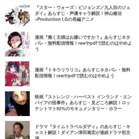
『スター・ウォーズ：ビジョンズ／九人目のジェ
ダイ』あらすじ・声優キャラ解説！神山健治
×Production I.Gの長編アニメ
漫画『働く主婦はお嫌いですか？』あらすじネタ
バレ・無料配信情報！rawやpdfで読むのはやめよ
う
漫画『トキウリウリコ』あらすじネタバレ・無料
配信情報！rawやpdfで読むのはやめよう
映画『ストレンジ・ハーベスト インランド・エン
パイアの怪事件』あらすじ・見どころ解説！ロッ
テントマト92%のモキュメンタリー・ホラー
ドラマ『タイムトラベルダディ』のあらすじ・キ
ャスト解説！ダイアン津田篤宏が連続ドラマ初主
演