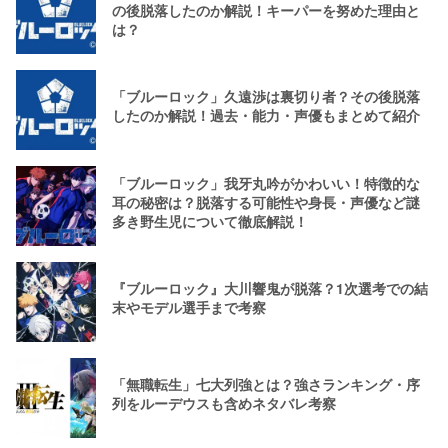
の後脱落したのか解説！キーパーを努めた理由と
は？
「ブルーロック」久遠渉は裏切り者？その後脱落
したのか解説！過去・能力・声優もまとめて紹介
「ブルーロック」我牙丸吟がかわいい！特徴的な
耳の秘密は？脱落する可能性や身長・声優など謎
多き野生児について徹底解説！
『ブルーロック』大川響鬼が脱落？1次選考での結
末やモデル選手まで考察
「無職転生」七大列強とは？強さランキング・序
列をルーデウスも含めネタバレ考察