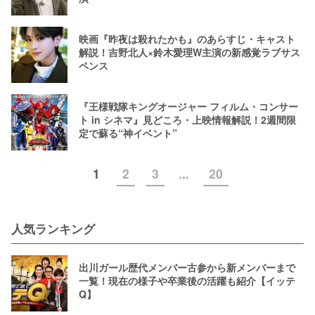
映画『昨夜は殺れたかも』のあらすじ・キャスト
解説！吉野北人×鈴木愛理W主演の新感覚ラブサス
ペンス
『王様戦隊キングオージャー フィルム・コンサー
ト in シネマ』見どころ・上映情報解説！2週間限
定で蘇る“神イベント”
1
2
3
...
20
人気ランキング
出川ガール歴代メンバー古参から新メンバーまで
一覧！現在の様子や卒業後の活躍も紹介【イッテ
Q】