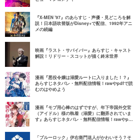
『X-MEN '97』のあらすじ・声優・見どころを解
説！日本語吹替版がDisney+で配信、1992年アニ
メの続編
映画『ラスト・サバイバー』あらすじ・キャスト
解説！リドリー・スコットが描く終末世界
漫画『悪役令嬢は溺愛ルートに入りました！？』
あらすじネタバレ・無料配信情報！rawやpdfで読
むのはやめよう
漫画『モブ用心棒のはずですが、年下帝国外交官
（アイドル）様の執着（溺愛）に翻弄されていま
す』あらすじネタバレ・無料配信情報！rawやpdf
で読むのはやめよう
「ブルーロック」伊右衛門送人がかわいそう？そ