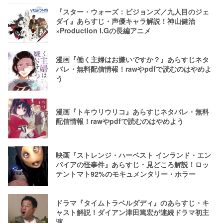
『スター・ウォーズ：ビジョンズ／九人目のジェ
ダイ』あらすじ・声優キャラ解説！神山健治
×Production I.Gの長編アニメ
漫画『働く主婦はお嫌いですか？』あらすじネタ
バレ・無料配信情報！rawやpdfで読むのはやめよ
う
漫画『トキウリウリコ』あらすじネタバレ・無料
配信情報！rawやpdfで読むのはやめよう
映画『ストレンジ・ハーベスト インランド・エン
パイアの怪事件』あらすじ・見どころ解説！ロッ
テントマト92%のモキュメンタリー・ホラー
ドラマ『タイムトラベルダディ』のあらすじ・キ
ャスト解説！ダイアン津田篤宏が連続ドラマ初主
演