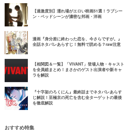
【過激度別】濡れ場がエロい映画51選！ラブシー
ン・ベッドシーンが濃密な邦画・洋画
漫画『身分差に終わった恋を、今さらですが。』
全話ネタバレあらすじ！無料で読める？raw注意
【相関図＆一覧】「VIVANT」登場人物・キャスト
を全員総まとめ！まさかのゲスト出演者や新キャ
ラを解説
『十字架のろくにん』最終話までネタバレあらす
じ解説！至極京の死亡を含む全ターゲットの最後
を徹底解説
おすすめ特集