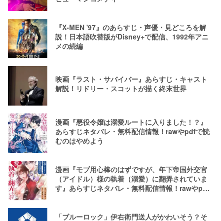
『X-MEN '97』のあらすじ・声優・見どころを解
説！日本語吹替版がDisney+で配信、1992年アニ
メの続編
映画『ラスト・サバイバー』あらすじ・キャスト
解説！リドリー・スコットが描く終末世界
漫画『悪役令嬢は溺愛ルートに入りました！？』
あらすじネタバレ・無料配信情報！rawやpdfで読
むのはやめよう
漫画『モブ用心棒のはずですが、年下帝国外交官
（アイドル）様の執着（溺愛）に翻弄されていま
す』あらすじネタバレ・無料配信情報！rawやpdf
で読むのはやめよう
「ブルーロック」伊右衛門送人がかわいそう？そ