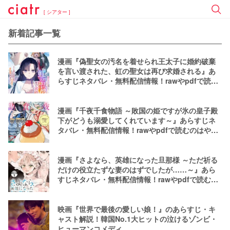
[ シアター ]
新着記事一覧
漫画『偽聖女の汚名を着せられ王太子に婚約破棄
を言い渡された、虹の聖女は再び求婚される』あ
らすじネタバレ・無料配信情報！rawやpdfで読む
のはやめよう
漫画『千夜千食物語 ～敗国の姫ですが氷の皇子殿
下がどうも溺愛してくれています～』あらすじネ
タバレ・無料配信情報！rawやpdfで読むのはやめ
よう
漫画『さよなら、英雄になった旦那様 ～ただ祈る
だけの役立たずな妻のはずでしたが……～』あら
すじネタバレ・無料配信情報！rawやpdfで読むの
はやめよう
映画『世界で最後の愛しい娘！』のあらすじ・キ
ャスト解説！韓国No.1大ヒットの泣けるゾンビ・
ヒューマンコメディ