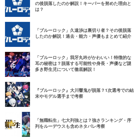
の後脱落したのか解説！キーパーを努めた理由と
は？
「ブルーロック」久遠渉は裏切り者？その後脱落
したのか解説！過去・能力・声優もまとめて紹介
「ブルーロック」我牙丸吟がかわいい！特徴的な
耳の秘密は？脱落する可能性や身長・声優など謎
多き野生児について徹底解説！
『ブルーロック』大川響鬼が脱落？1次選考での結
末やモデル選手まで考察
「無職転生」七大列強とは？強さランキング・序
列をルーデウスも含めネタバレ考察