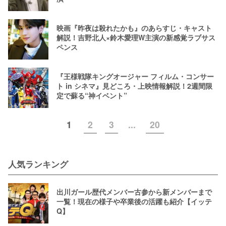
映画『昨夜は殺れたかも』のあらすじ・キャスト
解説！吉野北人×鈴木愛理W主演の新感覚ラブサス
ペンス
『王様戦隊キングオージャー フィルム・コンサー
ト in シネマ』見どころ・上映情報解説！2週間限
定で蘇る“神イベント”
1
2
3
...
20
人気ランキング
出川ガール歴代メンバー古参から新メンバーまで
一覧！現在の様子や卒業後の活躍も紹介【イッテ
Q】