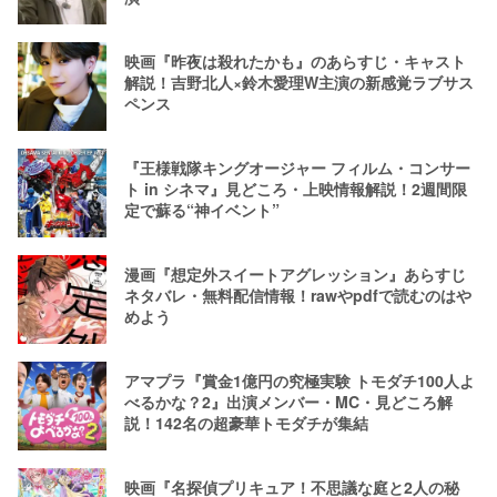
映画『昨夜は殺れたかも』のあらすじ・キャスト
解説！吉野北人×鈴木愛理W主演の新感覚ラブサス
ペンス
『王様戦隊キングオージャー フィルム・コンサー
ト in シネマ』見どころ・上映情報解説！2週間限
定で蘇る“神イベント”
漫画『想定外スイートアグレッション』あらすじ
ネタバレ・無料配信情報！rawやpdfで読むのはや
めよう
アマプラ『賞金1億円の究極実験 トモダチ100人よ
べるかな？2』出演メンバー・MC・見どころ解
説！142名の超豪華トモダチが集結
映画『名探偵プリキュア！不思議な庭と2人の秘