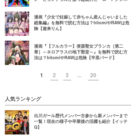
ン
漫画『少女で妊娠して赤ちゃん産んじゃいました
総集編』を無料で読む方法は？hitomiやRAWは危
険【遊来りん】
漫画『【フルカラー】便器聖女ブランカ［第二
章］～ネロアラスの地下聖堂～』を無料で読む方
法は？hitomiやRAWは危険【半里バード】
1
2
3
...
20
人気ランキング
出川ガール歴代メンバー古参から新メンバーまで
一覧！現在の様子や卒業後の活躍も紹介【イッテ
Q】