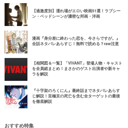
【過激度別】濡れ場がエロい映画51選！ラブシー
ン・ベッドシーンが濃密な邦画・洋画
漫画『身分差に終わった恋を、今さらですが。』
全話ネタバレあらすじ！無料で読める？raw注意
【相関図＆一覧】「VIVANT」登場人物・キャスト
を全員総まとめ！まさかのゲスト出演者や新キャ
ラを解説
『十字架のろくにん』最終話までネタバレあらす
じ解説！至極京の死亡を含む全ターゲットの最後
を徹底解説
おすすめ特集