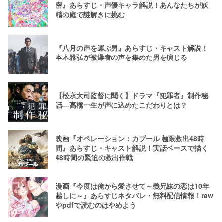
密』あらすじ・声優キャラ解説！あんなたちが妖
精の庭で謎解きに挑む
『八月の声を運ぶ男』あらすじ・キャスト解説！
本木雅弘が被爆者の声を集めた男を演じる
【松永大司監督に聞く】ドラマ『犯罪者』制作秘
話―高橋一生が声に込めたこだわりとは？
映画『オペレーション：カブール 極限救出48時
間』あらすじ・キャスト解説！実話ベースで描く
48時間の緊迫の救出作戦
漫画『今度は俺から愛させて～義兄妹の恋は10年
越しに～』あらすじネタバレ・無料配信情報！raw
やpdfで読むのはやめよう