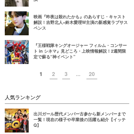
映画『昨夜は殺れたかも』のあらすじ・キャスト
解説！吉野北人×鈴木愛理W主演の新感覚ラブサス
ペンス
『王様戦隊キングオージャー フィルム・コンサー
ト in シネマ』見どころ・上映情報解説！2週間限
定で蘇る“神イベント”
1
2
3
...
20
人気ランキング
出川ガール歴代メンバー古参から新メンバーまで
一覧！現在の様子や卒業後の活躍も紹介【イッテ
Q】