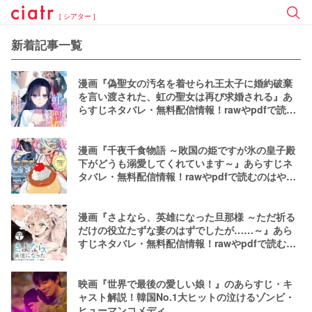
[ シアター ]
新着記事一覧
漫画『偽聖女の汚名を着せられ王太子に婚約破棄
を言い渡された、虹の聖女は再び求婚される』あ
らすじネタバレ・無料配信情報！rawやpdfで読む
のはやめよう
漫画『千夜千食物語 ～敗国の姫ですが氷の皇子殿
下がどうも溺愛してくれています～』あらすじネ
タバレ・無料配信情報！rawやpdfで読むのはやめ
よう
漫画『さよなら、英雄になった旦那様 ～ただ祈る
だけの役立たずな妻のはずでしたが……～』あら
すじネタバレ・無料配信情報！rawやpdfで読むの
はやめよう
映画『世界で最後の愛しい娘！』のあらすじ・キ
ャスト解説！韓国No.1大ヒットの泣けるゾンビ・
ヒューマンコメディ