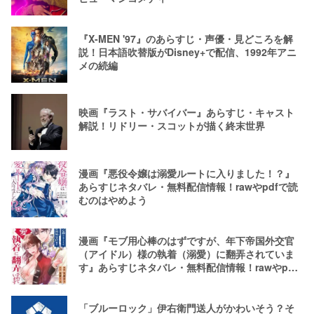
『X-MEN '97』のあらすじ・声優・見どころを解
説！日本語吹替版がDisney+で配信、1992年アニ
メの続編
映画『ラスト・サバイバー』あらすじ・キャスト
解説！リドリー・スコットが描く終末世界
漫画『悪役令嬢は溺愛ルートに入りました！？』
あらすじネタバレ・無料配信情報！rawやpdfで読
むのはやめよう
漫画『モブ用心棒のはずですが、年下帝国外交官
（アイドル）様の執着（溺愛）に翻弄されていま
す』あらすじネタバレ・無料配信情報！rawやpdf
で読むのはやめよう
「ブルーロック」伊右衛門送人がかわいそう？そ