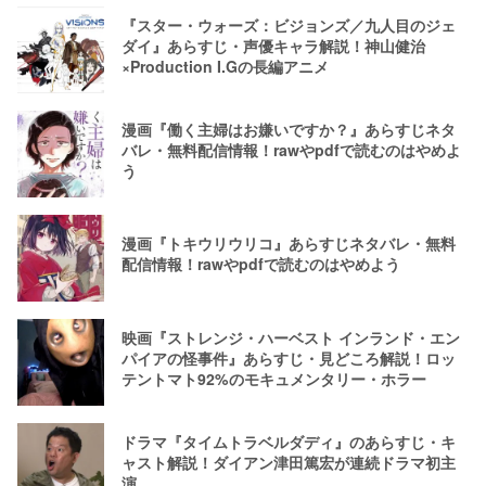
『スター・ウォーズ：ビジョンズ／九人目のジェ
ダイ』あらすじ・声優キャラ解説！神山健治
×Production I.Gの長編アニメ
漫画『働く主婦はお嫌いですか？』あらすじネタ
バレ・無料配信情報！rawやpdfで読むのはやめよ
う
漫画『トキウリウリコ』あらすじネタバレ・無料
配信情報！rawやpdfで読むのはやめよう
映画『ストレンジ・ハーベスト インランド・エン
パイアの怪事件』あらすじ・見どころ解説！ロッ
テントマト92%のモキュメンタリー・ホラー
ドラマ『タイムトラベルダディ』のあらすじ・キ
ャスト解説！ダイアン津田篤宏が連続ドラマ初主
演