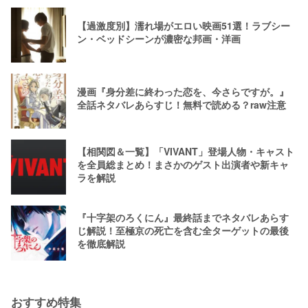
【過激度別】濡れ場がエロい映画51選！ラブシー
ン・ベッドシーンが濃密な邦画・洋画
漫画『身分差に終わった恋を、今さらですが。』
全話ネタバレあらすじ！無料で読める？raw注意
【相関図＆一覧】「VIVANT」登場人物・キャスト
を全員総まとめ！まさかのゲスト出演者や新キャ
ラを解説
『十字架のろくにん』最終話までネタバレあらす
じ解説！至極京の死亡を含む全ターゲットの最後
を徹底解説
おすすめ特集