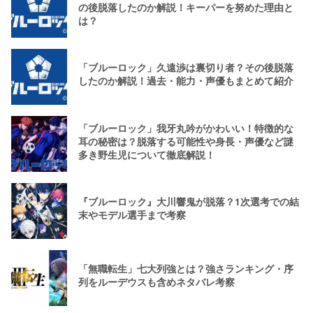
の後脱落したのか解説！キーパーを努めた理由と
は？
「ブルーロック」久遠渉は裏切り者？その後脱落
したのか解説！過去・能力・声優もまとめて紹介
「ブルーロック」我牙丸吟がかわいい！特徴的な
耳の秘密は？脱落する可能性や身長・声優など謎
多き野生児について徹底解説！
『ブルーロック』大川響鬼が脱落？1次選考での結
末やモデル選手まで考察
「無職転生」七大列強とは？強さランキング・序
列をルーデウスも含めネタバレ考察