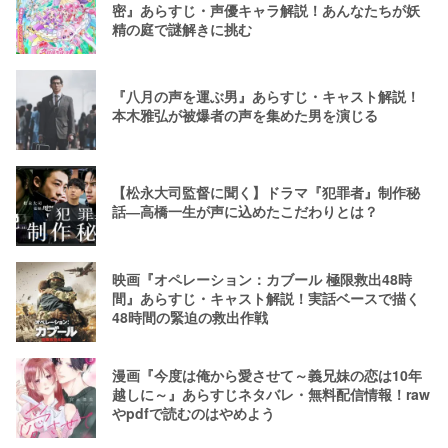
密』あらすじ・声優キャラ解説！あんなたちが妖
精の庭で謎解きに挑む
『八月の声を運ぶ男』あらすじ・キャスト解説！
本木雅弘が被爆者の声を集めた男を演じる
【松永大司監督に聞く】ドラマ『犯罪者』制作秘
話―高橋一生が声に込めたこだわりとは？
映画『オペレーション：カブール 極限救出48時
間』あらすじ・キャスト解説！実話ベースで描く
48時間の緊迫の救出作戦
漫画『今度は俺から愛させて～義兄妹の恋は10年
越しに～』あらすじネタバレ・無料配信情報！raw
やpdfで読むのはやめよう