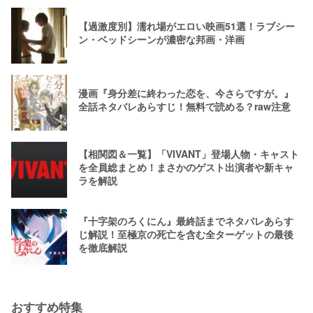
【過激度別】濡れ場がエロい映画51選！ラブシー
ン・ベッドシーンが濃密な邦画・洋画
漫画『身分差に終わった恋を、今さらですが。』
全話ネタバレあらすじ！無料で読める？raw注意
【相関図＆一覧】「VIVANT」登場人物・キャスト
を全員総まとめ！まさかのゲスト出演者や新キャ
ラを解説
『十字架のろくにん』最終話までネタバレあらす
じ解説！至極京の死亡を含む全ターゲットの最後
を徹底解説
おすすめ特集