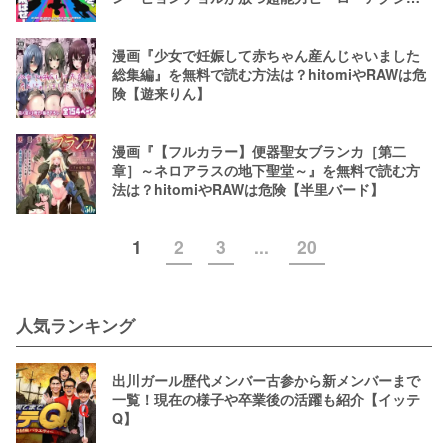
ン
漫画『少女で妊娠して赤ちゃん産んじゃいました
総集編』を無料で読む方法は？hitomiやRAWは危
険【遊来りん】
漫画『【フルカラー】便器聖女ブランカ［第二
章］～ネロアラスの地下聖堂～』を無料で読む方
法は？hitomiやRAWは危険【半里バード】
1
2
3
...
20
人気ランキング
出川ガール歴代メンバー古参から新メンバーまで
一覧！現在の様子や卒業後の活躍も紹介【イッテ
Q】