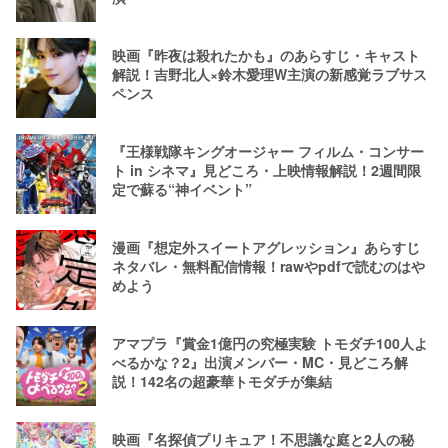
映画『昨夜は殺れたかも』のあらすじ・キャスト
解説！吉野北人×鈴木愛理W主演の新感覚ラブサス
ペンス
『王様戦隊キングオージャー フィルム・コンサー
ト in シネマ』見どころ・上映情報解説！2週間限
定で蘇る“神イベント”
漫画『想定外スイートアグレッション』あらすじ
ネタバレ・無料配信情報！rawやpdfで読むのはや
めよう
アマプラ『賞金1億円の究極実験 トモダチ100人よ
べるかな？2』出演メンバー・MC・見どころ解
説！142名の超豪華トモダチが集結
映画『名探偵プリキュア！不思議な庭と2人の秘