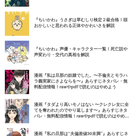
『ちいかわ』うさぎは草むしり検定２級合格！頭
おかしいと思われる正体やかわいさを解説
『ちいかわ』声優・キャラクター一覧！死亡説や
声変わり・交代の真相を解説
漫画『私は旦那の奴隷でした。〜不倫夫とモラハ
ラ義実家にさよならを〜』あらすじネタバレ・無
料配信情報！rawやpdfで読むのはやめよう
漫画『タダより高いモノはない 〜クレクレ女に全
てを奪われたのでやり返します〜』あらすじネタ
バレ・無料配信情報！rawやpdfで読むのはやめよ
う
漫画『私の旦那は“夫偏差値30未満”』あらすじネ