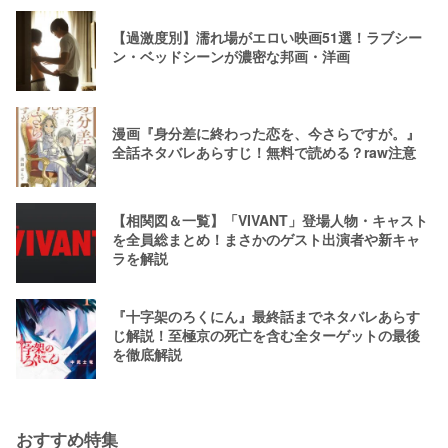
【過激度別】濡れ場がエロい映画51選！ラブシー
ン・ベッドシーンが濃密な邦画・洋画
漫画『身分差に終わった恋を、今さらですが。』
全話ネタバレあらすじ！無料で読める？raw注意
【相関図＆一覧】「VIVANT」登場人物・キャスト
を全員総まとめ！まさかのゲスト出演者や新キャ
ラを解説
『十字架のろくにん』最終話までネタバレあらす
じ解説！至極京の死亡を含む全ターゲットの最後
を徹底解説
おすすめ特集