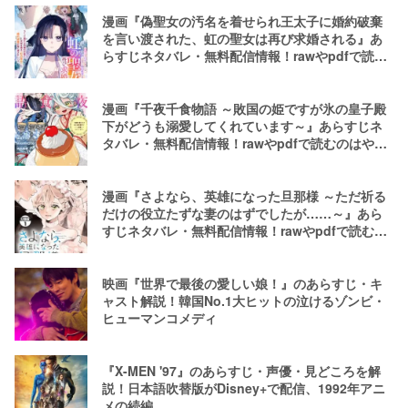
漫画『偽聖女の汚名を着せられ王太子に婚約破棄
を言い渡された、虹の聖女は再び求婚される』あ
らすじネタバレ・無料配信情報！rawやpdfで読む
のはやめよう
漫画『千夜千食物語 ～敗国の姫ですが氷の皇子殿
下がどうも溺愛してくれています～』あらすじネ
タバレ・無料配信情報！rawやpdfで読むのはやめ
よう
漫画『さよなら、英雄になった旦那様 ～ただ祈る
だけの役立たずな妻のはずでしたが……～』あら
すじネタバレ・無料配信情報！rawやpdfで読むの
はやめよう
映画『世界で最後の愛しい娘！』のあらすじ・キ
ャスト解説！韓国No.1大ヒットの泣けるゾンビ・
ヒューマンコメディ
『X-MEN '97』のあらすじ・声優・見どころを解
説！日本語吹替版がDisney+で配信、1992年アニ
メの続編