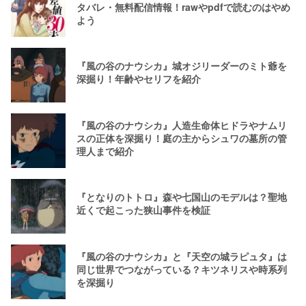
タバレ・無料配信情報！rawやpdfで読むのはやめ
よう
『風の谷のナウシカ』城オジリーダーのミト爺を
深掘り！年齢やセリフを紹介
『風の谷のナウシカ』人造生命体ヒドラやナムリ
スの正体を深掘り！庭の主からシュワの墓所の管
理人まで紹介
『となりのトトロ』森や七国山のモデルは？聖地
近くで起こった狭山事件を検証
『風の谷のナウシカ』と『天空の城ラピュタ』は
同じ世界でつながっている？キツネリスや時系列
を深掘り