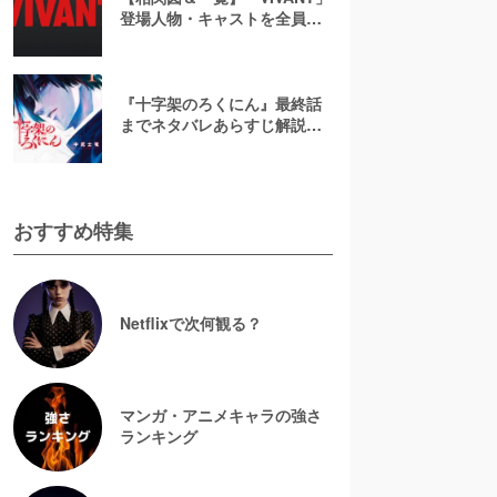
登場人物・キャストを全員総
まとめ！まさかのゲスト出演
者や新キャラを解説
『十字架のろくにん』最終話
までネタバレあらすじ解説！
至極京の死亡を含む全ターゲ
ットの最後を徹底解説
おすすめ特集
Netflixで次何観る？
マンガ・アニメキャラの強さ
ランキング