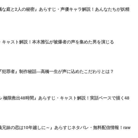
議な庭と2人の秘密』あらすじ・声優キャラ解説！あんなたちが妖精
・キャスト解説！本木雅弘が被爆者の声を集めた男を演じる
『犯罪者』制作秘話―高橋一生が声に込めたこだわりとは？
 極限救出48時間』あらすじ・キャスト解説！実話ベースで描く48
兄妹の恋は10年越しに～』あらすじネタバレ・無料配信情報！raw