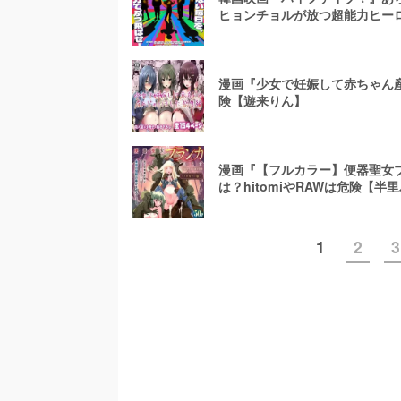
ヒョンチョルが放つ超能力ヒー
漫画『少女で妊娠して赤ちゃん産
険【遊来りん】
漫画『【フルカラー】便器聖女
は？hitomiやRAWは危険【半
1
2
3