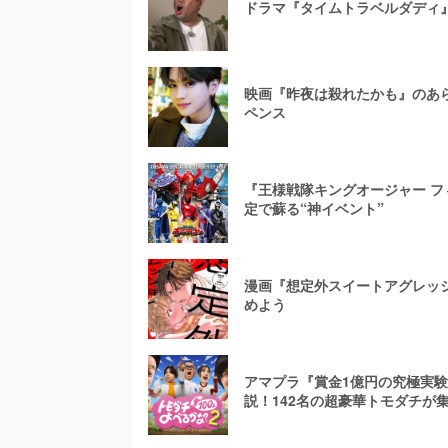
ドラマ『タイムトラベルダディ
映画『昨夜は殺れたかも』のあ
ペンス
『王様戦隊キングオージャー フ
定で蘇る“神イベント”
漫画『想定外スイートアグレッシ
めよう
アマプラ『賞金1億円の究極実験
説！142名の超豪華トモダチが