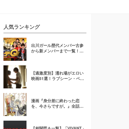
人気ランキング
出川ガール歴代メンバー古参
から新メンバーまで一覧！現
在の様子や卒業後の活躍も紹
介【イッテQ】
【過激度別】濡れ場がエロい
映画51選！ラブシーン・ベッ
ドシーンが濃密な邦画・洋画
漫画『身分差に終わった恋
を、今さらですが。』全話ネ
タバレあらすじ！無料で読め
る？raw注意
【相関図＆一覧】「VIVANT」