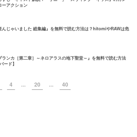
ローアクション
んじゃいました 総集編』を無料で読む方法は？hitomiやRAWは危
ブランカ［第二章］～ネロアラスの地下聖堂～』を無料で読む方法
里バード】
4
...
20
...
40