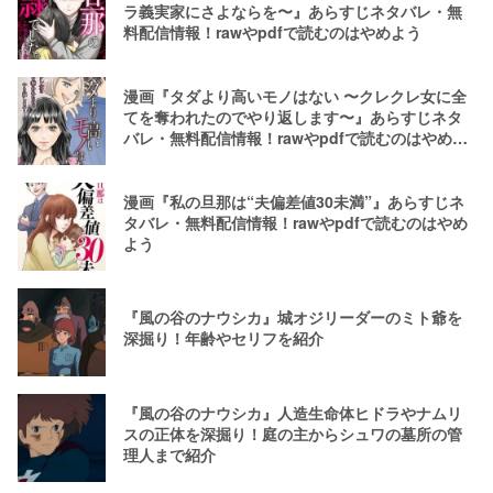
ラ義実家にさよならを〜』あらすじネタバレ・無
料配信情報！rawやpdfで読むのはやめよう
漫画『タダより高いモノはない 〜クレクレ女に全
てを奪われたのでやり返します〜』あらすじネタ
バレ・無料配信情報！rawやpdfで読むのはやめよ
う
漫画『私の旦那は“夫偏差値30未満”』あらすじネ
タバレ・無料配信情報！rawやpdfで読むのはやめ
よう
『風の谷のナウシカ』城オジリーダーのミト爺を
深掘り！年齢やセリフを紹介
『風の谷のナウシカ』人造生命体ヒドラやナムリ
スの正体を深掘り！庭の主からシュワの墓所の管
理人まで紹介