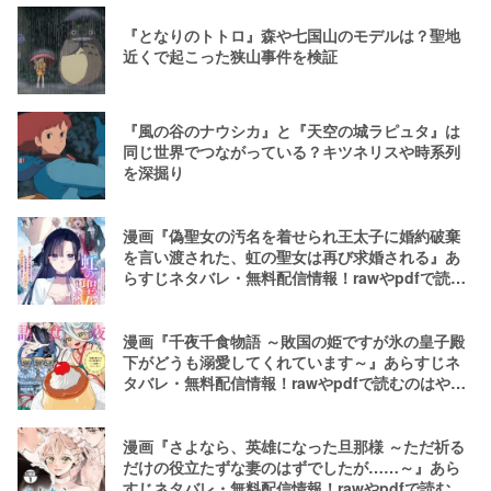
『となりのトトロ』森や七国山のモデルは？聖地
近くで起こった狭山事件を検証
『風の谷のナウシカ』と『天空の城ラピュタ』は
同じ世界でつながっている？キツネリスや時系列
を深掘り
漫画『偽聖女の汚名を着せられ王太子に婚約破棄
を言い渡された、虹の聖女は再び求婚される』あ
らすじネタバレ・無料配信情報！rawやpdfで読む
のはやめよう
漫画『千夜千食物語 ～敗国の姫ですが氷の皇子殿
下がどうも溺愛してくれています～』あらすじネ
タバレ・無料配信情報！rawやpdfで読むのはやめ
よう
漫画『さよなら、英雄になった旦那様 ～ただ祈る
だけの役立たずな妻のはずでしたが……～』あら
すじネタバレ・無料配信情報！rawやpdfで読むの