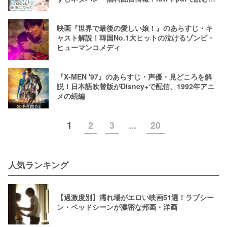
はやめよう
映画『世界で最後の愛しい娘！』のあらすじ・キ
ャスト解説！韓国No.1大ヒットの泣けるゾンビ・
ヒューマンコメディ
『X-MEN '97』のあらすじ・声優・見どころを解
説！日本語吹替版がDisney+で配信、1992年アニ
メの続編
1
2
3
...
20
人気ランキング
【過激度別】濡れ場がエロい映画51選！ラブシー
ン・ベッドシーンが濃密な邦画・洋画