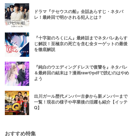
ドラマ『テセウスの船』全話あらすじ・ネタバ
レ！最終回で明かされる犯人とは？
『十字架のろくにん』最終話までネタバレあらす
じ解説！至極京の死亡を含む全ターゲットの最後
を徹底解説
『純白のウエディングドレスで復讐を』ネタバレ
＆最終回の結末は？漫画rawやpdfで読むのはやめ
よう
出川ガール歴代メンバー古参から新メンバーまで
一覧！現在の様子や卒業後の活躍も紹介【イッテ
Q】
おすすめ特集