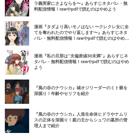
ラ義実家にさよならを〜』あらすじネタバレ・無
料配信情報！rawやpdfで読むのはやめよう
漫画『タダより高いモノはない 〜クレクレ女に全
てを奪われたのでやり返します〜』あらすじネタ
バレ・無料配信情報！rawやpdfで読むのはやめよ
う
漫画『私の旦那は“夫偏差値30未満”』あらすじネ
タバレ・無料配信情報！rawやpdfで読むのはやめ
よう
『風の谷のナウシカ』城オジリーダーのミト爺を
深掘り！年齢やセリフを紹介
『風の谷のナウシカ』人造生命体ヒドラやナムリ
スの正体を深掘り！庭の主からシュワの墓所の管
理人まで紹介