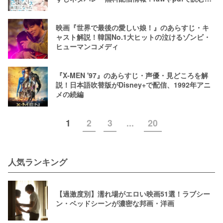
はやめよう
映画『世界で最後の愛しい娘！』のあらすじ・キ
ャスト解説！韓国No.1大ヒットの泣けるゾンビ・
ヒューマンコメディ
『X-MEN '97』のあらすじ・声優・見どころを解
説！日本語吹替版がDisney+で配信、1992年アニ
メの続編
1
2
3
...
20
人気ランキング
【過激度別】濡れ場がエロい映画51選！ラブシー
ン・ベッドシーンが濃密な邦画・洋画