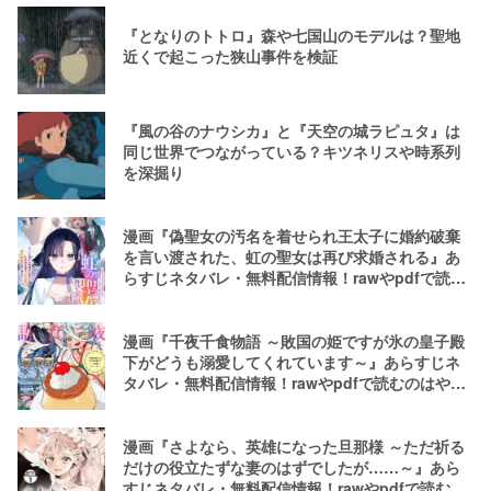
『となりのトトロ』森や七国山のモデルは？聖地
近くで起こった狭山事件を検証
『風の谷のナウシカ』と『天空の城ラピュタ』は
同じ世界でつながっている？キツネリスや時系列
を深掘り
漫画『偽聖女の汚名を着せられ王太子に婚約破棄
を言い渡された、虹の聖女は再び求婚される』あ
らすじネタバレ・無料配信情報！rawやpdfで読む
のはやめよう
漫画『千夜千食物語 ～敗国の姫ですが氷の皇子殿
下がどうも溺愛してくれています～』あらすじネ
タバレ・無料配信情報！rawやpdfで読むのはやめ
よう
漫画『さよなら、英雄になった旦那様 ～ただ祈る
だけの役立たずな妻のはずでしたが……～』あら
すじネタバレ・無料配信情報！rawやpdfで読むの