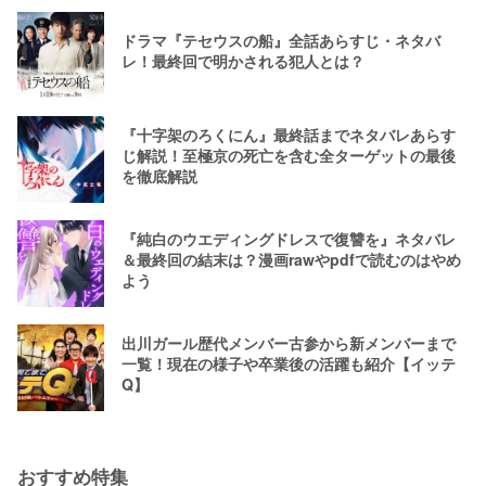
ドラマ『テセウスの船』全話あらすじ・ネタバ
レ！最終回で明かされる犯人とは？
『十字架のろくにん』最終話までネタバレあらす
じ解説！至極京の死亡を含む全ターゲットの最後
を徹底解説
『純白のウエディングドレスで復讐を』ネタバレ
＆最終回の結末は？漫画rawやpdfで読むのはやめ
よう
出川ガール歴代メンバー古参から新メンバーまで
一覧！現在の様子や卒業後の活躍も紹介【イッテ
Q】
おすすめ特集