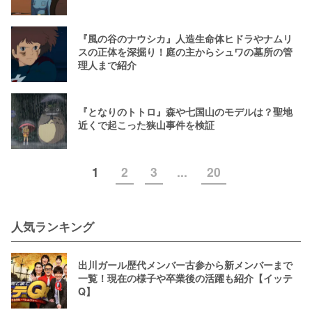
『風の谷のナウシカ』人造生命体ヒドラやナムリ
スの正体を深掘り！庭の主からシュワの墓所の管
理人まで紹介
『となりのトトロ』森や七国山のモデルは？聖地
近くで起こった狭山事件を検証
1
2
3
...
20
人気ランキング
出川ガール歴代メンバー古参から新メンバーまで
一覧！現在の様子や卒業後の活躍も紹介【イッテ
Q】