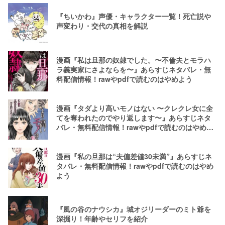
『ちいかわ』声優・キャラクター一覧！死亡説や
声変わり・交代の真相を解説
漫画『私は旦那の奴隷でした。〜不倫夫とモラハ
ラ義実家にさよならを〜』あらすじネタバレ・無
料配信情報！rawやpdfで読むのはやめよう
漫画『タダより高いモノはない 〜クレクレ女に全
てを奪われたのでやり返します〜』あらすじネタ
バレ・無料配信情報！rawやpdfで読むのはやめよ
う
漫画『私の旦那は“夫偏差値30未満”』あらすじネ
タバレ・無料配信情報！rawやpdfで読むのはやめ
よう
『風の谷のナウシカ』城オジリーダーのミト爺を
深掘り！年齢やセリフを紹介