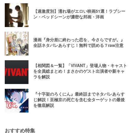
【過激度別】濡れ場がエロい映画51選！ラブシー
ン・ベッドシーンが濃密な邦画・洋画
漫画『身分差に終わった恋を、今さらですが。』
全話ネタバレあらすじ！無料で読める？raw注意
【相関図＆一覧】「VIVANT」登場人物・キャスト
を全員総まとめ！まさかのゲスト出演者や新キャ
ラを解説
『十字架のろくにん』最終話までネタバレあらす
じ解説！至極京の死亡を含む全ターゲットの最後
を徹底解説
おすすめ特集