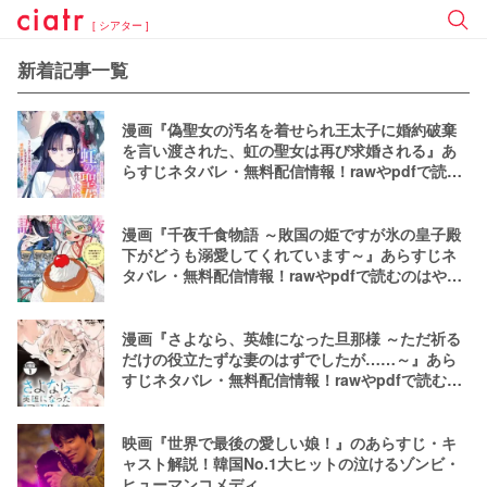
[ シアター ]
新着記事一覧
漫画『偽聖女の汚名を着せられ王太子に婚約破棄
を言い渡された、虹の聖女は再び求婚される』あ
らすじネタバレ・無料配信情報！rawやpdfで読む
のはやめよう
漫画『千夜千食物語 ～敗国の姫ですが氷の皇子殿
下がどうも溺愛してくれています～』あらすじネ
タバレ・無料配信情報！rawやpdfで読むのはやめ
よう
漫画『さよなら、英雄になった旦那様 ～ただ祈る
だけの役立たずな妻のはずでしたが……～』あら
すじネタバレ・無料配信情報！rawやpdfで読むの
はやめよう
映画『世界で最後の愛しい娘！』のあらすじ・キ
ャスト解説！韓国No.1大ヒットの泣けるゾンビ・
ヒューマンコメディ