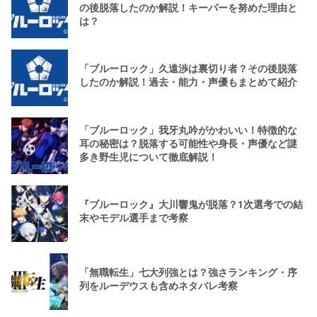
の後脱落したのか解説！キーパーを努めた理由と
は？
「ブルーロック」久遠渉は裏切り者？その後脱落
したのか解説！過去・能力・声優もまとめて紹介
「ブルーロック」我牙丸吟がかわいい！特徴的な
耳の秘密は？脱落する可能性や身長・声優など謎
多き野生児について徹底解説！
『ブルーロック』大川響鬼が脱落？1次選考での結
末やモデル選手まで考察
「無職転生」七大列強とは？強さランキング・序
列をルーデウスも含めネタバレ考察