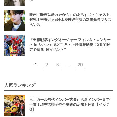
映画『昨夜は殺れたかも』のあらすじ・キャスト
解説！吉野北人×鈴木愛理W主演の新感覚ラブサス
ペンス
『王様戦隊キングオージャー フィルム・コンサー
ト in シネマ』見どころ・上映情報解説！2週間限
定で蘇る“神イベント”
1
2
3
...
20
人気ランキング
出川ガール歴代メンバー古参から新メンバーまで
一覧！現在の様子や卒業後の活躍も紹介【イッテ
Q】