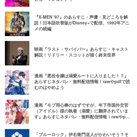
『X-MEN '97』のあらすじ・声優・見どころを解
説！日本語吹替版がDisney+で配信、1992年アニ
メの続編
映画『ラスト・サバイバー』あらすじ・キャスト
解説！リドリー・スコットが描く終末世界
漫画『悪役令嬢は溺愛ルートに入りました！？』
あらすじネタバレ・無料配信情報！rawやpdfで読
むのはやめよう
漫画『モブ用心棒のはずですが、年下帝国外交官
（アイドル）様の執着（溺愛）に翻弄されていま
す』あらすじネタバレ・無料配信情報！rawやpdf
で読むのはやめよう
「ブルーロック」伊右衛門送人がかわいそう？そ