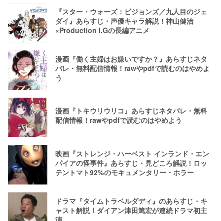
『スター・ウォーズ：ビジョンズ／九人目のジェ
ダイ』あらすじ・声優キャラ解説！神山健治
×Production I.Gの長編アニメ
漫画『働く主婦はお嫌いですか？』あらすじネタ
バレ・無料配信情報！rawやpdfで読むのはやめよ
う
漫画『トキウリウリコ』あらすじネタバレ・無料
配信情報！rawやpdfで読むのはやめよう
映画『ストレンジ・ハーベスト インランド・エン
パイアの怪事件』あらすじ・見どころ解説！ロッ
テントマト92%のモキュメンタリー・ホラー
ドラマ『タイムトラベルダディ』のあらすじ・キ
ャスト解説！ダイアン津田篤宏が連続ドラマ初主
演