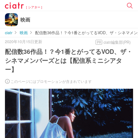
[ シアター ]
映画
ciatr
映画
配信数36作品！？今1番とがってるVOD、ザ・シネマメ
2020年10月15日更新
ciatr編集部(PR)
PR
配信数36作品！？今1番とがってるVOD、ザ・
シネマメンバーズとは【配信系ミニシアタ
ー】
このページにはプロモーションが含まれています