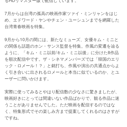
るHDリマスター版で配信しています。 

7月からは台湾の孤高の映画作家ツァイ・ミンリャンをはじ
め、エドワード・ヤンやチェン・ユーシュンまでを網羅した
台湾青春映画を特集。

9月から10月の間には、新たなミューズ、女優キム・ミニと
の関係も話題のホン・サンス監督を特集。作風の変遷を辿る
ように、「キム・ミニ以前/キム・ミニ以後」に分けた8作品
を順次配信中です。ザ・シネマメンバーズでは「韓国のエリ
ック・ロメール！？」と銘打ち、作風や演出の共通点からよ
く引き合いに出されるロメールと本当に似ているのか、とユ
ーザーに問いかけます。 

実際に使ってみるとやはり配信数の少なさに驚きましたが、
映画好きにとっては間違いない作品ばかりで、観る作品に迷
うことがありませんでした。ただ映画を配信するのではな
く、特集形式でその楽しみ方まで提案してくれるのはさすが