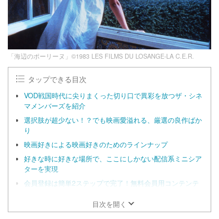
「海辺のポーリーヌ」©1983 LES FILMS DU LOSANGE-LA C.E.R.
タップできる目次
VOD戦国時代に尖りまくった切り口で異彩を放つザ・シネ
マメンバーズを紹介
選択肢が超少ない！？でも映画愛溢れる、厳選の良作ばか
り
映画好きによる映画好きのためのラインナップ
好きな時に好きな場所で、ここにしかない配信系ミニシア
ターを実現
会員登録は簡単2ステップで完了！無料会員用コンテンテ
ンツも
目次を開く