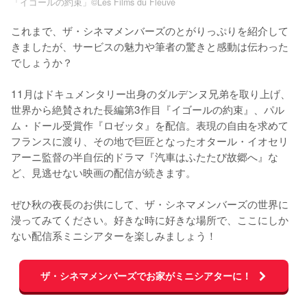
「イゴールの約束」©Les Films du Fleuve
これまで、ザ・シネマメンバーズのとがりっぷりを紹介して
きましたが、サービスの魅力や筆者の驚きと感動は伝わった
でしょうか？ 

11月はドキュメンタリー出身のダルデンヌ兄弟を取り上げ、
世界から絶賛された長編第3作目『イゴールの約束』、パル
ム・ドール受賞作『ロゼッタ』を配信。表現の自由を求めて
フランスに渡り、その地で巨匠となったオタール・イオセリ
アーニ監督の半自伝的ドラマ『汽車はふたたび故郷へ』な
ど、見逃せない映画の配信が続きます。

ぜひ秋の夜長のお供にして、ザ・シネマメンバーズの世界に
浸ってみてください。好きな時に好きな場所で、ここにしか
ない配信系ミニシアターを楽しみましょう！
ザ・シネマメンバーズでお家がミニシアターに！