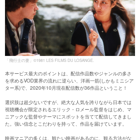
「飛行士の妻」©1981 LES FILMS DU LOSANGE.
本サービス最大のポイントは、配信作品数やジャンルの多さ
を求めるVOD業界の流れに逆らい、洋画一筋(しかもミニシア
ター系)で、2020年10月現在配信数が36作品ということ！ 

選択肢は超少ないですが、絶大な人気を誇りながら日本では
視聴機会が限定されるエリック・ロメール監督をはじめ、マ
ニアックな監督やテーマにスポットを当てて配信してきまし
た。強い信念とこだわりを持って、作品を届けています。 

映画マニアの多くは、観たい映画があるのに、観る方法がな