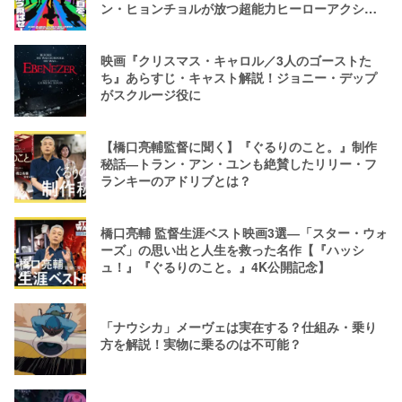
ン・ヒョンチョルが放つ超能力ヒーローアクショ
ン
映画『クリスマス・キャロル／3人のゴーストた
ち』あらすじ・キャスト解説！ジョニー・デップ
がスクルージ役に
【橋口亮輔監督に聞く】『ぐるりのこと。』制作
秘話―トラン・アン・ユンも絶賛したリリー・フ
ランキーのアドリブとは？
橋口亮輔 監督生涯ベスト映画3選―「スター・ウォ
ーズ」の思い出と人生を救った名作【『ハッシ
ュ！』『ぐるりのこと。』4K公開記念】
「ナウシカ」メーヴェは実在する？仕組み・乗り
方を解説！実物に乗るのは不可能？