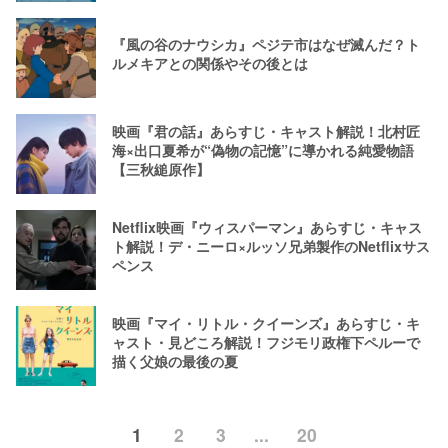
『風の谷のナウシカ』ペジテ市はなぜ滅んだ？ト
ルメキアとの関係やその後とは
映画『君の話』あらすじ・キャスト解説！北村匠
海×出口夏希が“偽物の記憶”に導かれる純愛物語
【三秋縋原作】
Netflix映画『ウィスパーマン』あらすじ・キャス
ト解説！デ・ニーロ×ルッソ兄弟製作のNetflixサス
ペンス
映画『マイ・リトル・クイーンズ』あらすじ・キ
ャスト・見どころ解説！フジモリ政権下ペルーで
描く父娘の最後の夏
1
2
3
...
20