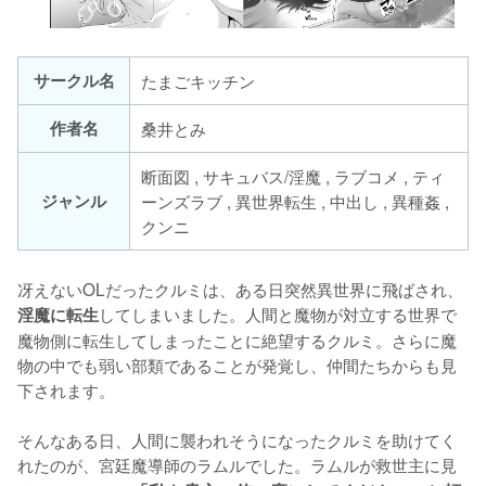
サークル名
たまごキッチン
作者名
桑井とみ
断面図 , サキュバス/淫魔 , ラブコメ , ティ
ジャンル
ーンズラブ , 異世界転生 , 中出し , 異種姦 ,
クンニ
冴えないOLだったクルミは、ある日突然異世界に飛ばされ、
してしまいました。人間と魔物が対立する世界で
淫魔に転生
魔物側に転生してしまったことに絶望するクルミ。さらに魔
物の中でも弱い部類であることが発覚し、仲間たちからも見
下されます。

そんなある日、人間に襲われそうになったクルミを助けてく
れたのが、宮廷魔導師のラムルでした。ラムルが救世主に見