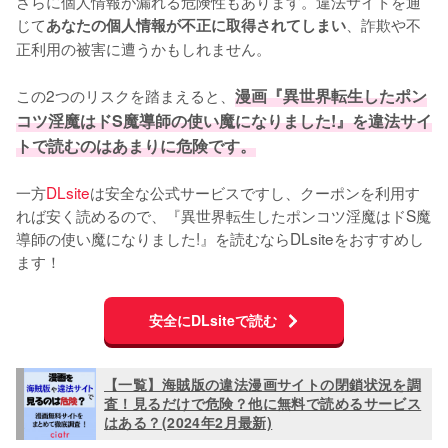
さらに個人情報が漏れる危険性もあります。違法サイトを通
じて
、詐欺や不
あなたの個人情報が不正に取得されてしまい
正利用の被害に遭うかもしれません。
この2つのリスクを踏まえると、
漫画『異世界転生したポン
コツ淫魔はドS魔導師の使い魔になりました!』を違法サイ
トで読むのはあまりに危険です。
一方
DLsite
は安全な公式サービスですし、クーポンを利用す
れば安く読めるので、『異世界転生したポンコツ淫魔はドS魔
導師の使い魔になりました!』を読むならDLsiteをおすすめし
ます！
安全にDLsiteで読む
【一覧】海賊版の違法漫画サイトの閉鎖状況を調
査！見るだけで危険？他に無料で読めるサービス
はある？(2024年2月最新)