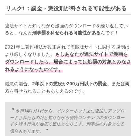
リスク1：罰金・懲役刑が科される可能性がある
違法サイトと知りながら漫画のダウンロードを繰り返してい
ると、なんと
んです！
刑事罰を科せられる可能性がある
2021年に著作権法が改正されて海賊版サイトに関する規制は
より厳しくなりました。
もしあなたが違法サイトで漫画を
ダウンロードしたら、場合によっては処罰の対象とみなさ
れるようになったのです。
最悪の場合、
2年以下の懲役か200万円以下の罰金、または両
を科せられることもありえるのです。
方
令和3年1月1日から、インターネット上に違法にアップロ
ードされたものだと知りながら侵害コンテンツのダウンロー
ドを行う行為が幅広く違法となります。刑事罰の対象となる
場合もあります。