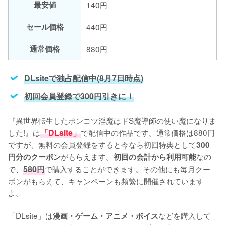
最安値
140円
セール価格
440円
通常価格
880円
DLsiteで独占配信中(8月7日時点)
初回会員登録で300円引きに！
『異世界転生したポンコツ淫魔はドS魔導師の使い魔になりま
した!』は
「DLsite」
で配信中の作品です。通常価格は880円
ですが、無料の会員登録をすると今なら初回特典として
300
がもらえます。
なの
円分のクーポン
初回の会計から利用可能
で、
580円
で購入することができます。その他にも毎月クー
ポンがもらえて、キャンペーンも頻繁に開催されています
よ。
「DLsite」は
などを購入して
漫画・ゲーム・アニメ・ボイス