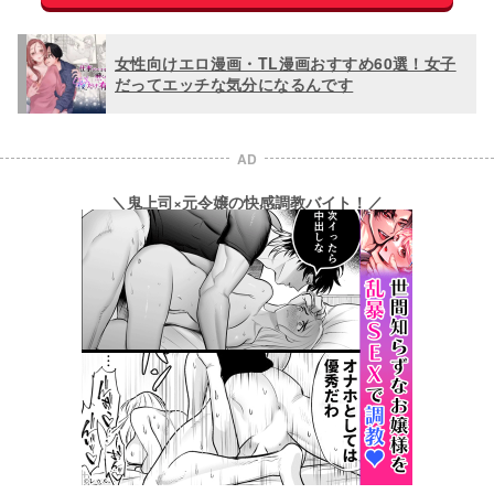
女性向けエロ漫画・TL漫画おすすめ60選！女子
だってエッチな気分になるんです
AD
＼鬼上司×元令嬢の快感調教バイト！／