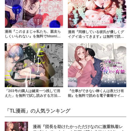
漫画『このままじゃ私たち、親友ら
漫画『同棲している彼氏が優しくグ
しくいられない』を無料でhitomiや
イグイ迫ってきます』は無料で読め
漫画rawで読むのは危険！【THE猥
る？アプリやサービスを調査！【も
談】
もみつ堂】
「203号の隣人は鍵束一つ残して消
『仕事ができない榊くんは夜だけ有
えた」を無料で試し読みする方法
能』を無料で読める電子書籍サイト
は？hitomiやRAWは危険【閏あく
はある？漫画rawやhitomiに注意！
あ】
「TL漫画」の人気ランキング
漫画『団長を助けたかっただけなのに激重執着レ