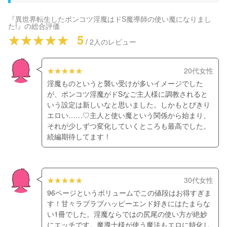
『異世界転生したポンコツ淫魔はドS魔導師の使い魔になりまし
た!』
の総合評価
5
/
2
人のレビュー
20代女性
淫魔ものというと襲い受けが多いイメージでした
が、ポンコツ淫魔がドSなご主人様に調教されると
いう設定は新しいなと思いました。しかもとびきり
エロい……♡主人と使い魔という関係から始まり、
それが少しずつ変化していくところも最高でした。
続編期待してます！
30代女性
96ページというボリュームでこの値段はお得すぎま
す！甘々ラブラブハッピーエンド好きにはたまらな
い1冊でした。淫魔ならではの尻尾の使い方が絶妙
にエッチです。魔導士様が使う魔法もエロに特化し