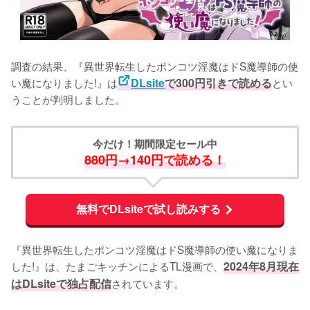
調査の結果、『異世界転生したポンコツ淫魔はドS魔導師の使
い魔になりました!』は
DLsite
で300円引きで読める
とい
うことが判明しました。
今だけ！期間限定セール中
880円
→140円で読める！
無料でDLsiteで試し読みする
『異世界転生したポンコツ淫魔はドS魔導師の使い魔になりま
した!』は、たまごキッチンによるTL漫画で、
2024年8月現在
はDLsiteで独占配信
されています。
