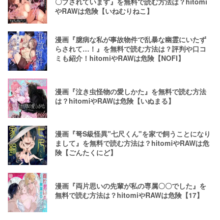
〇プされています』を無料で読む方法は？hitomi
やRAWは危険【いねむりねこ】
漫画『臆病な私が事故物件で乱暴な幽霊にいたず
らされて…！』を無料で読む方法は？評判や口コ
ミも紹介！hitomiやRAWは危険【NOFI】
漫画『泣き虫怪物の愛しかた』を無料で読む方法
は？hitomiやRAWは危険【いぬまる】
漫画『弩S級怪異"七尺くん"を家で飼うことになり
まして』を無料で読む方法は？hitomiやRAWは危
険【ごんたくにど】
漫画『両片思いの先輩が私の専属〇〇でした』を
無料で読む方法は？hitomiやRAWは危険【17】