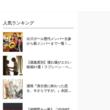
人気ランキング
出川ガール歴代メンバー古参
から新メンバーまで一覧！現
在の様子や卒業後の活躍も紹
介【イッテQ】
【過激度別】濡れ場がエロい
映画51選！ラブシーン・ベッ
ドシーンが濃密な邦画・洋画
漫画『身分差に終わった恋
を、今さらですが。』全話ネ
タバレあらすじ！無料で読め
る？raw注意
【相関図＆一覧】「VIVANT」