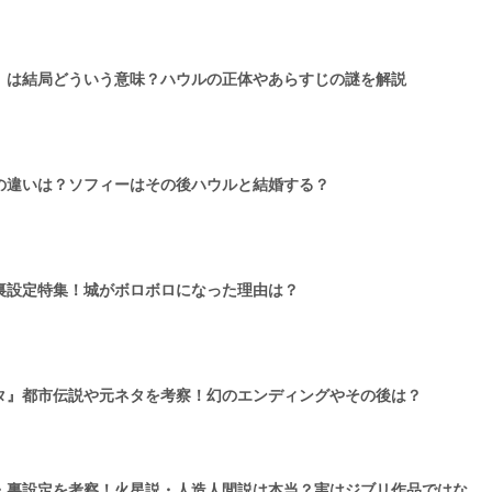
』は結局どういう意味？ハウルの正体やあらすじの謎を解説
の違いは？ソフィーはその後ハウルと結婚する？
裏設定特集！城がボロボロになった理由は？
タ』都市伝説や元ネタを考察！幻のエンディングやその後は？
・裏設定を考察！火星説・人造人間説は本当？実はジブリ作品ではな