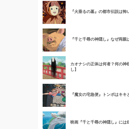
『火垂るの墓』の都市伝説は怖い
『千と千尋の神隠し』なぜ両親
カオナシの正体は何者？何の神
し】
『魔女の宅急便』トンボはキキ
映画『千と千尋の神隠し』には