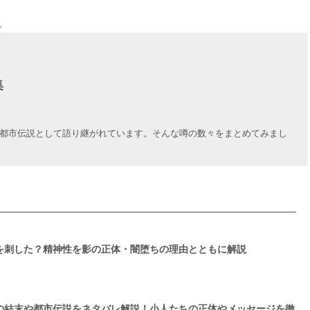
。
集
都市伝説として語り継がれています。そんな噂の数々をまとめてみまし
を刺した？精神性を影の正体・闇堕ちの理由とともに解説
の結末や都市伝説をネタバレ解説！小人たちの正体やメッセージを徹