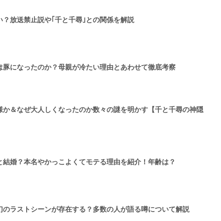
？放送禁止説や｢千と千尋｣との関係を解説
は豚になったのか？母親が冷たい理由とあわせて徹底考察
様か＆なぜ大人しくなったのか数々の謎を明かす【千と千尋の神隠
と結婚？本名やかっこよくてモテる理由を紹介！年齢は？
幻のラストシーンが存在する？多数の人が語る噂について解説