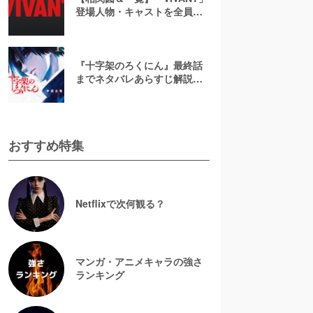
登場人物・キャストを全員総
まとめ！まさかのゲスト出演
者や新キャラを解説
『十字架のろくにん』最終話
までネタバレあらすじ解説！
至極京の死亡を含む全ターゲ
ットの最後を徹底解説
おすすめ特集
Netflixで次何観る？
マンガ・アニメキャラの強さ
ランキング