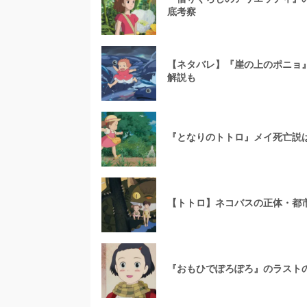
底考察
【ネタバレ】『崖の上のポニョ
解説も
『となりのトトロ』メイ死亡説
【トトロ】ネコバスの正体・都
『おもひでぽろぽろ』のラスト