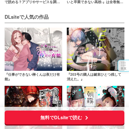
で読める？アプリやサービスを調
いと卒業できない高校-』は全巻無料
査！【TOZAN:BU】
で読める？アプリやサービスを調
査！【ドスケベ乞食丸】
DLsiteで人気の作品
目次
『仕事ができない榊くんは夜だけ有
『203号の隣人は鍵束ひとつ残して
能』
消えた。』
無料でDLsiteで読む