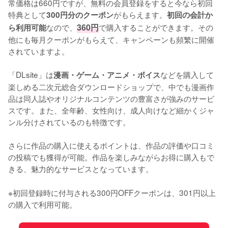
常価格は660円ですが、無料の会員登録をすると今なら初回
特典として
がもらえます。
300円分のクーポン
初回の会計か
なので、
360円
で購入することができます。その
ら利用可能
他にも毎月クーポンがもらえて、キャンペーンも頻繁に開催
されていますよ。
「DLsite」は
などを購入して
漫画・ゲーム・アニメ・ボイス
楽しめる二次元総合ダウンロードショップで、中でも漫画作
品は同人誌やオリジナルコンテンツの豊富さが強みのサービ
スです。また、全年齢、女性向け、成人向けなど細かくジャ
ンル分けされているのも特徴です。
さらに作品の購入に使えるポイントは、作品の評価や口コミ
の投稿でも獲得が可能。作品を楽しみながらお得に購入もで
きる、魅力的なサービスとなっています。
※初回登録時に付与される300円OFFクーポンは、301円以上
の購入で利用可能。