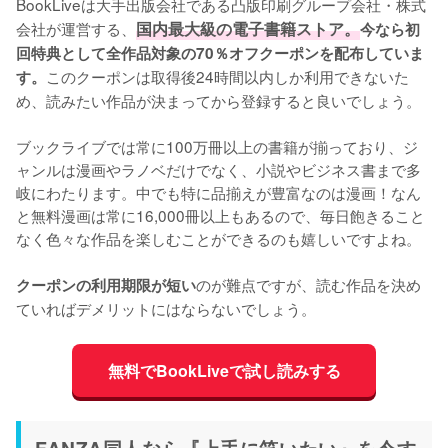
BookLiveは大手出版会社である凸版印刷グループ会社・株式
会社が運営する、
国内最大級の電子書籍ストア。
今なら初
回特典として全作品対象の70％オフクーポンを配布していま
このクーポンは取得後24時間以内しか利用できないた
す。
め、読みたい作品が決まってから登録すると良いでしょう。
ブックライブでは常に100万冊以上の書籍が揃っており、ジ
ャンルは漫画やラノベだけでなく、小説やビジネス書まで多
岐にわたります。中でも特に品揃えが豊富なのは漫画！なん
と無料漫画は常に16,000冊以上もあるので、毎日飽きること
なく色々な作品を楽しむことができるのも嬉しいですよね。
のが難点ですが、読む作品を決め
クーポンの利用期限が短い
ていればデメリットにはならないでしょう。
無料でBookLiveで試し読みする
FANZA同人なら『上手に笑いたい』を今す