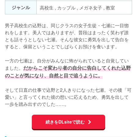
ジャンル
高校生 , カップル , メガネ女子 , 教室
男子高校生の込野は、同じクラスの女子生徒・七瀬に一目惚
れをします。美人ではありますが、普段はまったく笑わず誰
とも話そうとしない七瀬。そんな彼女に勇気を出して告白を
すると、保留ということでしばらくお預けを食います。

一方の七瀬は、自分がみんなに怖がられていると自覚してい
ました。
だからこそ変わり者の自分に告白してくれた込野
のことが気になり、自然と目で追うように。
そして日直の仕事で込野と2人きりになった七瀬。その後「可
愛い」と言ってくれた彼の想いに応えるため、勇気を出して
一歩を踏み出すのでした……。
続きをDLsiteで読む