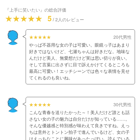
『上手に笑いたい』
の総合評価
5
/
2
人のレビュー
20代男性
やっぱ不器用な女の子は可愛い。眼鏡っ子はあまり
好きではないけど、七瀬ちゃんは好きだな。地味な
んだけど美人、無愛想だけど実は思い切りが良い。
そして言葉に出さずに目で訴えかけてくるところも
最高に可愛い！エッチシーンでは色々な表情を見せ
てくれるのも良いね。
30代男性
こんな青春を送りたかった～！美人だけど誰とも話
さない女の子の魅力は自分だけが知っている……。
そんな優越感と特別感が味わえて良きですね。えっ
ちは意外とトントン拍子で進んでいるけど、女の子
はえっちなことに興味があったっぽい。読んでいる