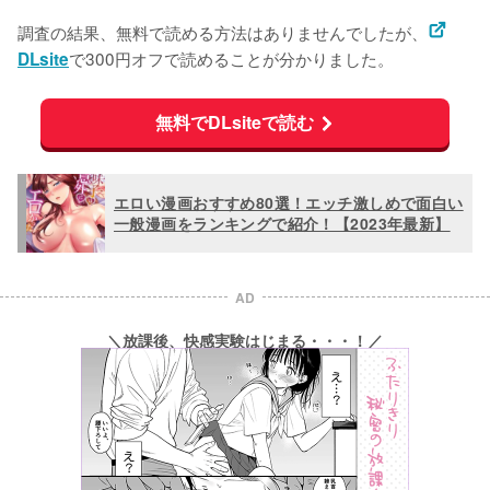
調査の結果、無料で読める方法はありませんでしたが、
で300円オフで読めることが分かりました。
DLsite
無料でDLsiteで読む
エロい漫画おすすめ80選！エッチ激しめで面白い
一般漫画をランキングで紹介！【2023年最新】
AD
＼放課後、快感実験はじまる・・・！／