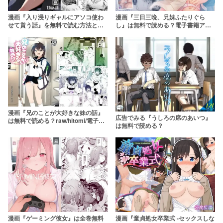
漫画『入り浸りギャルにアソコ使わ
漫画『三日三晩、兄妹ふたりぐら
せて貰う話』を無料で読む方法とあ
し』は無料で読める？電子書籍アプ
らすじネタバレを紹介！hitomiやraw
リや配信サービスを調査【アクアド
は危険
ロップ】
漫画『兄のことが大好きな妹の話』
広告でみる『うしろの席のあいつ』
は無料で読める？raw/hitomi/電子書
は無料で読める？
籍アプリや配信サービスを調査【な
かにしゆうた】
漫画『ゲーミング彼女』は全巻無料
漫画『童貞処女卒業式 -セックスしな