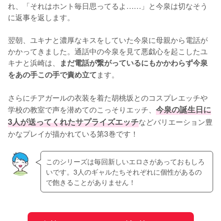
れ、「それはホント毎日思ってるよ……」と今泉は切なそう
に返事を返します。

翌朝、ユキナと濃厚なキスをしていた今泉に母親から電話が
かかってきました。通話中の今泉を見て悪戯心を起こしたユ
キナと浜崎は、
まだ電話が繋がっているにもかかわらず今泉
ます。

をあの手この手で責め立て
さらにチアガールの衣装を着た胡桃坂とのコスプレエッチや
学校の教室で声を潜めてのこっそりエッチ、
今泉の誕生日に
3人が送ってくれたサプライズエッチ
などバリエーション豊
かなプレイが描かれている第3巻です！
このシリーズは毎回新しいエロさがあっておもしろ
いです。3人のギャルたちそれぞれに個性があるの
で飽きることがありません！