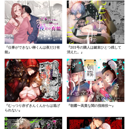
『仕事ができない榊くんは夜だけ有
『203号の隣人は鍵束ひとつ残して
能』
消えた。』
『むっつり赤ずきんくんからは逃げ
『朝霧〜高貴な閨の指南役〜』
られない』