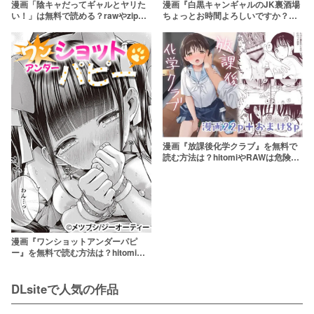
漫画「陰キャだってギャルとヤリた
漫画『白黒キャンギャルのJK裏酒場
い！」は無料で読める？rawやzipは
ちょっとお時間よろしいですか？』
危険！アプリやサービスを調査！
を全巻無料で読む方法を調査！raw
【みさおか / DraGoN.9】
やzipを使わずに最安で読めるサービ
スは？【homra AMANE】
漫画『放課後化学クラブ』を無料で
読む方法は？hitomiやRAWは危険
【不可不可】
漫画『ワンショットアンダーパピ
ー』を無料で読む方法は？hitomiや
RAWは危険【メツブシ】
DLsiteで人気の作品