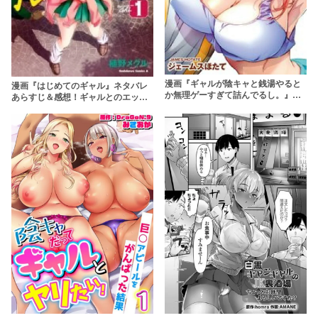
漫画『ギャルが陰キャと銭湯やると
漫画『はじめてのギャル』ネタバレ
か無理ゲーすぎて詰んでるし。』は
あらすじ＆感想！ギャルとのエッチ
全巻無料で読める？アプリやサービ
なラブコメディ
スを調査！【ジェームスほたて】