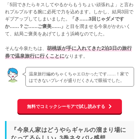
「5回できたらキスしてやるからもうちょい頑張れよ」と言わ
れプルプルする腕に必死で力を込めます。しかし、結局3回で
ギブアップしてしまいました。
「さ……3回じゃダメです
と目を潤ませる今泉がかわいく
か……？ご……ご褒美……」
て、結局ご褒美をあげてしまう浜崎なのでした。

そんな今泉たちは、
胡桃坂が手に入れてきた2泊3日の旅行
券で温泉旅行に行くことに
なります。
温泉旅行編めちゃくちゃエロかったです……！家で
はできないプレイが盛りだくさんで眼福でした。
無料でコミックシーモアで試し読みする
『今泉ん家はどうやらギャルの溜まり場に
なってるらしい』3巻ネタバレ感想