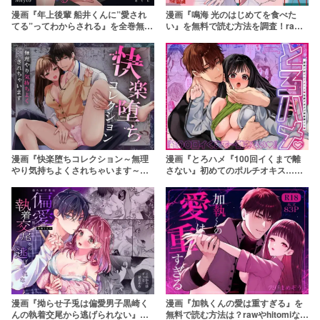
漫画『年上後輩 船井くんに”愛され
漫画『鳴海 光のはじめてを食べた
てる”ってわからされる』を全巻無料
い』を無料で読む方法を調査！raw
で読む方法を調査！rawやzipを使わ
やhitomiに注意【保田飯飯】
ずに最安で読めるサービスは？
【THE猥談】
漫画『快楽堕ちコレクション～無理
漫画『とろハメ『100回イくまで離
やり気持ちよくされちゃいます～』
さない』初めてのポルチオキス…気
を全巻無料で読む方法を調査！raw
絶するまで連続脳イキ』を全巻無料
やzipを使わずに最安で読めるサービ
で読む方法を調査！rawやzipを使わ
スは？【めしべとおしべ】
ずに最安で読めるサービスは？
【Yatomomin】
漫画『拗らせ子兎は偏愛男子黒崎く
漫画『加執くんの愛は重すぎる』を
んの執着交尾から逃げられない』を
無料で読む方法は？rawやhitomiなど