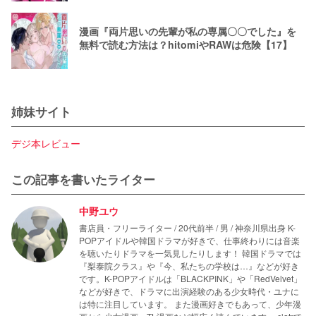
漫画『両片思いの先輩が私の専属〇〇でした』を
無料で読む方法は？hitomiやRAWは危険【17】
姉妹サイト
デジ本レビュー
この記事を書いたライター
中野ユウ
書店員・フリーライター / 20代前半 / 男 / 神奈川県出身 K-
POPアイドルや韓国ドラマが好きで、仕事終わりには音楽
を聴いたりドラマを一気見したりします！ 韓国ドラマでは
『梨泰院クラス』や『今、私たちの学校は…』などが好き
です。K-POPアイドルは「BLACKPINK」や「RedVelvet」
などが好きで、ドラマに出演経験のある少女時代・ユナに
は特に注目しています。 また漫画好きでもあって、少年漫