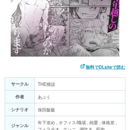
無料でDLsiteで読む
サークル
THE猥談
作者
あぶく
シナリオ
保田飯飯
年下攻め , オフィス/職場 , 純愛 , 体格差 ,
ジャンル
フェラチオ , クンニ , 潮吹き , 筋肉