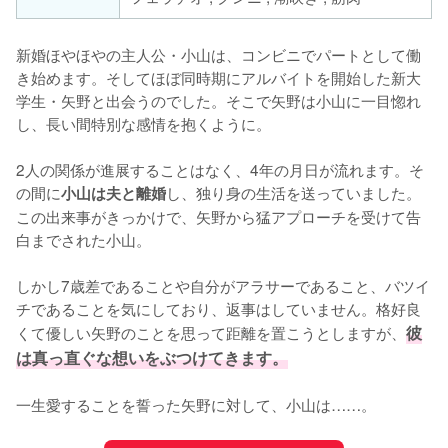
新婚ほやほやの主人公・小山は、コンビニでパートとして働
き始めます。そしてほぼ同時期にアルバイトを開始した新大
学生・矢野と出会うのでした。そこで矢野は小山に一目惚れ
し、長い間特別な感情を抱くように。

2人の関係が進展することはなく、4年の月日が流れます。そ
の間に
し、独り身の生活を送っていました。
小山は夫と離婚
この出来事がきっかけで、矢野から猛アプローチを受けて告
白までされた小山。

しかし7歳差であることや自分がアラサーであること、バツイ
チであることを気にしており、返事はしていません。格好良
くて優しい矢野のことを思って距離を置こうとしますが、
彼
は真っ直ぐな想いをぶつけてきます。
一生愛することを誓った矢野に対して、小山は……。