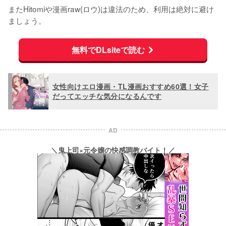
またHitomiや漫画raw(ロウ)は違法のため、利用は絶対に避け
ましょう。
無料でDLsiteで読む
女性向けエロ漫画・TL漫画おすすめ60選！女子
だってエッチな気分になるんです
AD
＼鬼上司×元令嬢の快感調教バイト！／