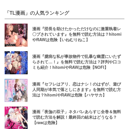
無料で読む方法を調査！rawやzip以
違法サイトは危険【冬野菜】
外で安く読むには？
「TL漫画」の人気ランキング
漫画『団長を助けたかっただけなのに激重執着レ
〇プされています』を無料で読む方法は？hitomi
やRAWは危険【いねむりねこ】
漫画『臆病な私が事故物件で乱暴な幽霊にいたず
らされて…！』を無料で読む方法は？評判や口コ
ミも紹介！hitomiやRAWは危険【NOFI】
漫画『セフレはアリ、恋はナシ！のはずが、遊び
人同期が本気で落としにきます』を無料で読む方
法は？hitomiやRAWは危険【ハヤサカ】
漫画「夜伽の双子」ネタバレあらすじ全巻＆無料
で読む方法を解説！最終回の結末はどうなる？
【rawは危険】