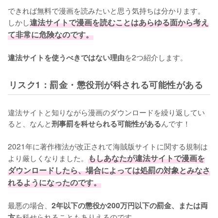
できれば無料で漫画を読みたいと思う気持ちは分かります。
しかし
違法サイトで漫画を読むことはあらゆる面から考え
て非常に危険なのです。
を2つ紹介します。
違法サイトを使うべきではない理由
リスク1：罰金・懲役刑が科される可能性がある
違法サイトと知りながら漫画のダウンロードを繰り返してい
ると、なんと
んです！
刑事罰を科せられる可能性がある
2021年に著作権法が改正されて海賊版サイトに関する規制は
より厳しくなりました。
もしあなたが違法サイトで漫画を
ダウンロードしたら、場合によっては処罰の対象とみなさ
れるようになったのです。
最悪の場合、
2年以下の懲役か200万円以下の罰金、または両
を科せられることもありえるのです。
方