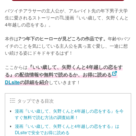
バツイチアラサーの主人公が、アルバイト先の年下男子大学
生に愛されるストーリーのTL漫画『いい歳して、矢野くんと
4年越しの恋をする』。

本作は
年齢やバツ
7つ年下のヒーローが見どころの作品です。
イチのことを気にしている主人公を真っ直ぐ愛し、一途に想
い続ける姿にドキドキするはず！

ここからは
『いい歳して、矢野くんと4年越しの恋をす
る』の配信情報や無料で読めるか、お得に読める
DLsite
の詳細を紹介
していきます！
タップできる目次
漫画『いい歳して、矢野くんと4年越しの恋をする』を今
すぐ無料で読む方法の調査結果！
漫画『いい歳して、矢野くんと4年越しの恋をする』は
DLsiteで安全でお得に読める