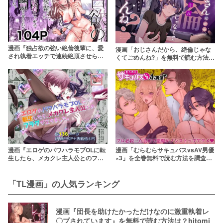
漫画『独占欲の強い絶倫後輩に、愛
漫画「おじさんだから、絶倫じゃな
され執着エッチで連続絶頂させられ
くてごめんね?」を無料で読む方法
てしまいました。』を無料で読む方
は？hitomiやRAWは危険【うすのお
法は？hitomiやRAWは危険【三度の
しり】
飯より】
漫画『エロゲのパワハラモブOLに転
漫画「むらむらサキュバスvsAV男優
生したら、メカクレ主人公とのフラ
×3」を全巻無料で読む方法を調査！
グが立ちました。』を全巻無料で読
rawやzipを使わずに最安で読めるサ
む方法を調査！rawやzipを使わずに
ービスは？【こあらのぽーち】
最安で読めるサービスは？【シシガ
「TL漫画」の人気ランキング
シラ】
漫画『団長を助けたかっただけなのに激重執着レ
〇プされています』を無料で読む方法は？hitomi