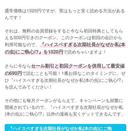
通常価格は1320円ですが、実はもっと安く読める方法がある
んです！
それは、無料の会員登録をすると今なら初回特典としてもら
える300円引きのクーポン。このクーポンは初回の会計から
利用可能なので、
『ハイスペすぎる次期社長がなぜか私(本
の虫)にご執心!?』を1020円
で読めちゃいますよ！
さらに今なら
セール割引と初回クーポンを併用して最安値
の690円
で読むことも可能！1番お得なこのタイミングに、ぜ
ひ『ハイスペすぎる次期社長がなぜか私(本の虫)にご執心!?』
を読んでみてください！
その他にも毎月クーポンがもらえて、キャンペーンも頻繁に
開催されているので、『ハイスペすぎる次期社長がなぜか私
(本の虫)にご執心!?』以外の漫画も安くゲットできるんです。
『ハイスペすぎる次期社長がなぜか私(本の虫)にご執