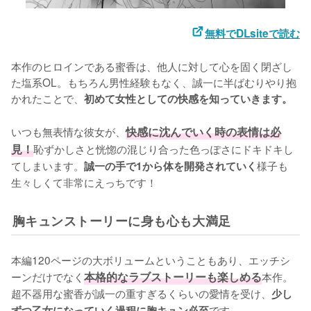
無料でDLsiteで読む
本作のヒロインである蜜香は、他人に対して心を固く閉ざし
た塩系OL。もちろん男性経験もなく、誠一に半ばむりやり抱
かれたことで、
初めて女性としての快感を知っていきます。
いつも無表情な彼女が、
快感に沈んでいく時の表情は必
見！
恥ずかしさと恍惚の混じり合った色っぽさにドキドキし
てしまいます。
様子も
誠一の手で1から体を開発されていく
生々しくて非常にえっちです！
胸キュンストーリーに身も心も大満足
本編120ページの大ボリュームということもあり、エッチシ
ーンだけでなく
本格的なラブストーリーも楽しめる
本作。
超不器用な蜜香が誠一の重すぎるくらいの愛情を受け、
少し
です。

ずつ乙女になっていく過程に胸キュン必至