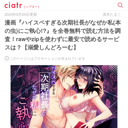
[ シアター ]
2024年9月24日更新
茂木たまこ
漫画『ハイスペすぎる次期社長がなぜか私(本
の虫)にご執心!?』を全巻無料で読む方法を調
査！rawやzipを使わずに最安で読めるサービ
スは？【溺愛しんどろーむ】
このページにはプロモーションが含まれています