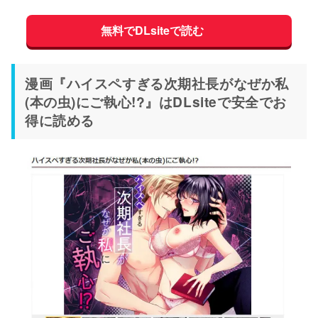
無料でDLsiteで読む
漫画『ハイスペすぎる次期社長がなぜか私
(本の虫)にご執心!?』はDLsiteで安全でお
得に読める