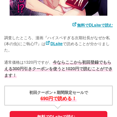
無料でDLsiteで読む
調査したところ、漫画『ハイスペすぎる次期社長がなぜか私
(本の虫)にご執心!?』は
で読めることが分かりまし
DLsite
た。

通常価格は1320円ですが、
今ならここから初回登録でもら
える300円引きクーポンを使うと1020円で読むことができ
ます！
初回クーポン＋期間限定セールで
690円で読める！
無料でDLsiteで読む