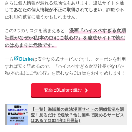
さらに個人情報が漏れる危険性もあります。違法サイトを通
じて
、詐欺や不
あなたの個人情報が不正に取得されてしまい
正利用の被害に遭うかもしれません。
この2つのリスクを踏まえると、
漫画『ハイスペすぎる次期
社長がなぜか私(本の虫)にご執心!?』を違法サイトで読む
のはあまりに危険です。
一方
は安全な公式サービスですし、クーポンを利用
DLsite
すれば安く読めるので、『ハイスペすぎる次期社長がなぜか
私(本の虫)にご執心!?』を読むならDLsiteをおすすめします！
安全にDLsiteで読む
【一覧】海賊版の違法漫画サイトの閉鎖状況を調
査！見るだけで危険？他に無料で読めるサービス
はある？(2024年2月最新)