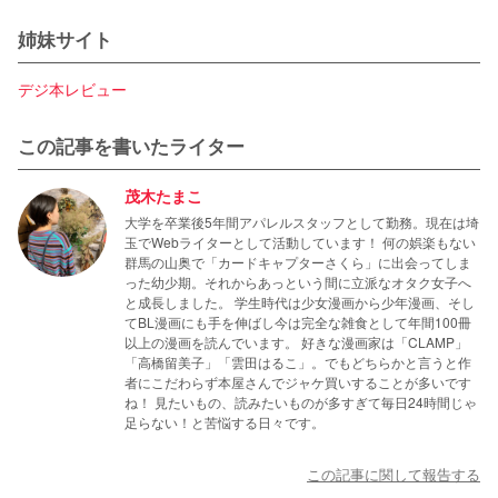
姉妹サイト
デジ本レビュー
この記事を書いたライター
茂木たまこ
大学を卒業後5年間アパレルスタッフとして勤務。現在は埼
玉でWebライターとして活動しています！ 何の娯楽もない
群馬の山奥で「カードキャプターさくら」に出会ってしま
った幼少期。それからあっという間に立派なオタク女子へ
と成長しました。 学生時代は少女漫画から少年漫画、そし
てBL漫画にも手を伸ばし今は完全な雑食として年間100冊
以上の漫画を読んでいます。 好きな漫画家は「CLAMP」
「高橋留美子」「雲田はるこ」。でもどちらかと言うと作
者にこだわらず本屋さんでジャケ買いすることが多いです
ね！ 見たいもの、読みたいものが多すぎて毎日24時間じゃ
足らない！と苦悩する日々です。
この記事に関して報告する