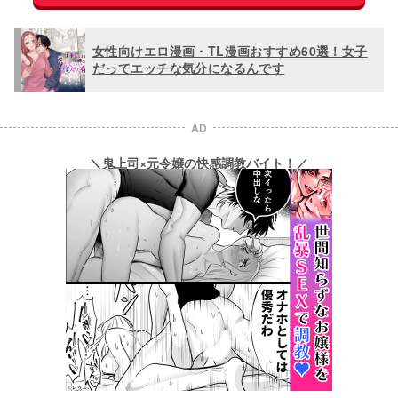
女性向けエロ漫画・TL漫画おすすめ60選！女子
だってエッチな気分になるんです
AD
＼鬼上司×元令嬢の快感調教バイト！／