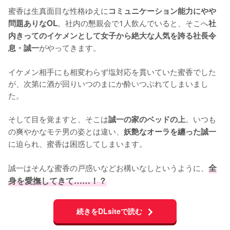
蜜香は生真面目な性格ゆえに
コミュニケーション能力にやや
。社内の懇親会で1人飲んでいると、そこへ
問題ありなOL
社
内きってのイケメンとして女子から絶大な人気を誇る社長令
がやってきます。

息・誠一
イケメン相手にも相変わらず塩対応を貫いていた蜜香でした
が、次第に酒が回りいつのまにか酔いつぶれてしまいまし
た。

そして目を覚ますと、そこは
。いつも
誠一の家のベッドの上
の爽やかなモテ男の姿とは違い、
妖艶なオーラを纏った誠一
に迫られ、蜜香は困惑してしまいます。

誠一はそんな蜜香の戸惑いなどお構いなしというように、
全
身を愛撫してきて……！？
続きをDLsiteで読む