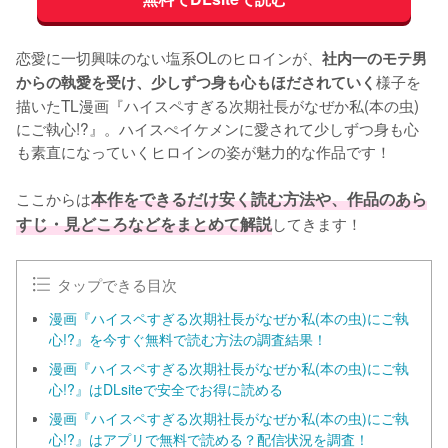
恋愛に一切興味のない塩系OLのヒロインが、
社内一のモテ男
様子を
からの執愛を受け、少しずつ身も心もほだされていく
描いたTL漫画『ハイスペすぎる次期社長がなぜか私(本の虫)
にご執心!?』。ハイスぺイケメンに愛されて少しずつ身も心
も素直になっていくヒロインの姿が魅力的な作品です！

ここからは
本作をできるだけ安く読む方法や、作品のあら
すじ・見どころなどをまとめて解説
してきます！
タップできる目次
漫画『ハイスペすぎる次期社長がなぜか私(本の虫)にご執
心!?』を今すぐ無料で読む方法の調査結果！
漫画『ハイスペすぎる次期社長がなぜか私(本の虫)にご執
心!?』はDLsiteで安全でお得に読める
漫画『ハイスペすぎる次期社長がなぜか私(本の虫)にご執
心!?』はアプリで無料で読める？配信状況を調査！