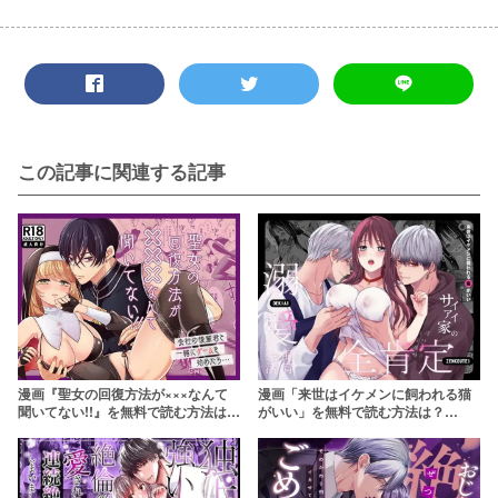
この記事に関連する記事
漫画『聖女の回復方法が×××なんて
漫画「来世はイケメンに飼われる猫
聞いてない!!』を無料で読む方法は？
がいい」を無料で読む方法は？
hitomiやRAWは危険【よきよきの
hitomiやRAWは危険【氷ウインナ
喜】
ー】