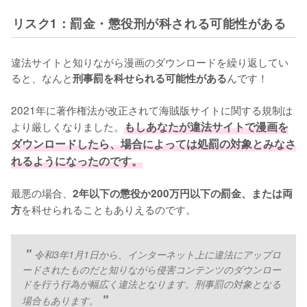
リスク1：罰金・懲役刑が科される可能性がある
違法サイトと知りながら漫画のダウンロードを繰り返してい
ると、なんと
んです！
刑事罰を科せられる可能性がある
2021年に著作権法が改正されて海賊版サイトに関する規制は
より厳しくなりました。
もしあなたが違法サイトで漫画を
ダウンロードしたら、場合によっては処罰の対象とみなさ
れるようになったのです。
最悪の場合、
2年以下の懲役か200万円以下の罰金、または両
を科せられることもありえるのです。
方
令和3年1月1日から、インターネット上に違法にアップロ
ードされたものだと知りながら侵害コンテンツのダウンロー
ドを行う行為が幅広く違法となります。刑事罰の対象となる
場合もあります。