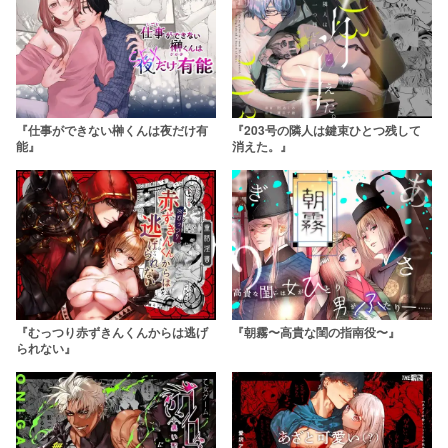
『仕事ができない榊くんは夜だけ有
『203号の隣人は鍵束ひとつ残して
能』
消えた。』
『むっつり赤ずきんくんからは逃げ
『朝霧〜高貴な閨の指南役〜』
られない』