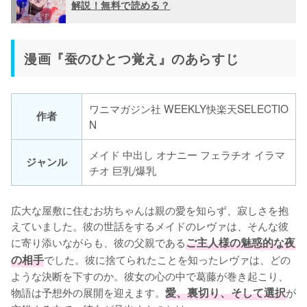
解説！無料で読める？
漫画『蚕のひとつ覚え』のあらすじ
ワニマガジン社 WEEKLY快楽天SELECTIO
作者
N
メイド 中出し オナニー フェラチオ イラマ
ジャンル
チオ 巨乳/爆乳
広大な屋敷に住むお坊ちゃんは親の愛を知らず、寂しさを抱
えていました。彼の世話をするメイドのレヴァは、そんな彼
に寄り添いながらも、彼の父親である
ご主人様の魅惑的な夜
の相手
でした。彼に捨てられたことを知ったレヴァは、どの
ような決断を下すのか。彼女の心の中で葛藤が巻き起こり、
物語は予想外の展開を迎えます。
愛、裏切り、そして選択
が