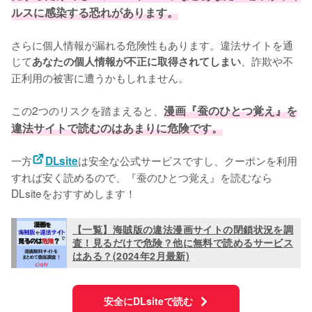
ルスに感染する恐れがあります。
さらに個人情報が漏れる危険性もあります。違法サイトを通
じて
、詐欺や不
あなたの個人情報が不正に取得されてしまい
正利用の被害に遭うかもしれません。
この2つのリスクを踏まえると、
漫画『蚕のひとつ覚え』を
違法サイトで読むのはあまりに危険です。
一方
は安全な公式サービスですし、クーポンを利用
DLsite
すれば安く読めるので、『蚕のひとつ覚え』を読むなら
DLsiteをおすすめします！
【一覧】海賊版の違法漫画サイトの閉鎖状況を調
査！見るだけで危険？他に無料で読めるサービス
はある？(2024年2月最新)
安全にDLsiteで読む