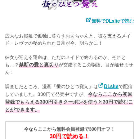
無料でDLsiteで読む
広大なお屋敷で孤独に暮らすお坊ちゃんと、彼を支えるメイ
ド・レヴァの秘められた日常が今、明らかに！
彼女が迎える運命は、ただのメイドで終わるのか、それと
も…？
禁断の愛と裏切り
が交錯するこの物語、目が離せませ
ん！
調査したところ、漫画『蚕のひとつ覚え』は
で配信
DLsite
していました。330円で発売中ですが、
今ならここから初回
登録でもらえる300円引きクーポンを使うと30円で読むこ
とができます。
今ならここから無料会員登録で300円オフ！
30円で読める！