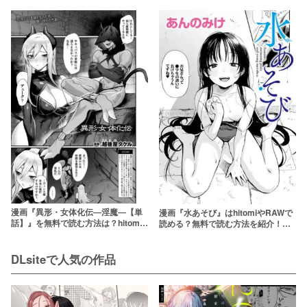
む方法は？hitomiやRAWは危険【も
【なのはなジャム】
にもにも】
漫画『異形・女体化伝―淫魔―【単
漫画『水あそび』はhitomiやRAWで
話】』を無料で読む方法は？hitomi
読める？無料で読む方法を紹介！
やRAWは危険【越後屋タケル】
【あんのみけ / COMIC快艶編集部】
DLsiteで人気の作品