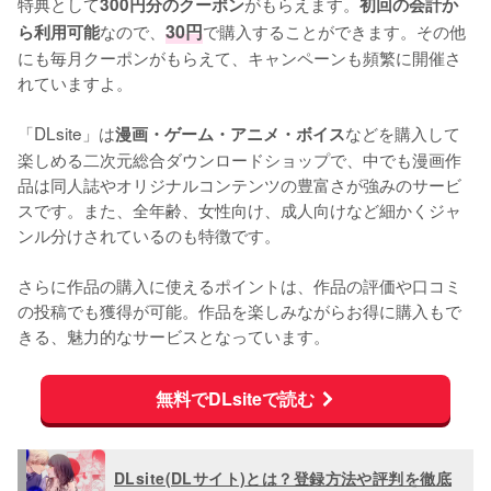
特典として
がもらえます。
300円分のクーポン
初回の会計か
なので、
30円
で購入することができます。その他
ら利用可能
にも毎月クーポンがもらえて、キャンペーンも頻繁に開催さ
れていますよ。
「DLsite」は
などを購入して
漫画・ゲーム・アニメ・ボイス
楽しめる二次元総合ダウンロードショップで、中でも漫画作
品は同人誌やオリジナルコンテンツの豊富さが強みのサービ
スです。また、全年齢、女性向け、成人向けなど細かくジャ
ンル分けされているのも特徴です。
さらに作品の購入に使えるポイントは、作品の評価や口コミ
の投稿でも獲得が可能。作品を楽しみながらお得に購入もで
きる、魅力的なサービスとなっています。
無料でDLsiteで読む
DLsite(DLサイト)とは？登録方法や評判を徹底