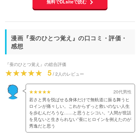
無料でDLsiteで読む
漫画『蚕のひとつ覚え』の口コミ・評価・
感想
『蚕のひとつ覚え』
の総合評価
5
/
2
人のレビュー
20代男性
若さと男を悦ばせる身体だけで無軌道に振る舞うヒ
ロインが痛々しい。これからずっと救いのない人生
を歩むんだろうな……と思うとシコい。“人間が世話
を見ないと生きられない”蚕にヒロインを例えたのが
秀逸だと思う