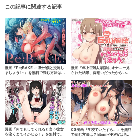
この記事に関連する記事
漫画『Re;BAKE ～博士!僕と交尾し
漫画『年上巨乳幼馴染にオナニー見
ましょう!～』を無料で読む方法は？
られた結果、両想いだったからいち
hitomiやRAWは危険【KOMOTA】
ゃらぶえっちした』を無料で読む方
法は？hitomiやRAWは危険【るるり
らんど】
漫画『何でもしてくれると言う彼女
CG漫画『学校でいたずら。』を無料
を泣くまでイかせる！』を無料で読
で読む方法は？hitomiやRAWは危険