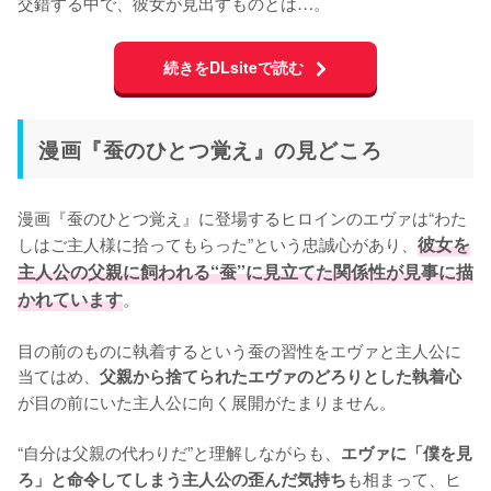
交錯する中で、彼女が見出すものとは…。
続きをDLsiteで読む
漫画『蚕のひとつ覚え』の見どころ
漫画『蚕のひとつ覚え』に登場するヒロインのエヴァは“わた
しはご主人様に拾ってもらった”という忠誠心があり、
彼女を
主人公の父親に飼われる“蚕”に見立てた関係性が見事に描
かれています
。

目の前のものに執着するという蚕の習性をエヴァと主人公に
当てはめ、
父親から捨てられたエヴァのどろりとした執着心
が目の前にいた主人公に向く展開がたまりません。

“自分は父親の代わりだ”と理解しながらも、
エヴァに「僕を見
も相まって、ヒ
ろ」と命令してしまう主人公の歪んだ気持ち