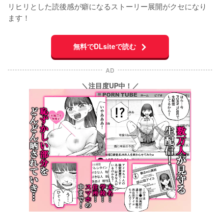
リヒリとした読後感が癖になるストーリー展開がクセになり
ます！
無料でDLsiteで読む
AD
＼注目度UP中！／