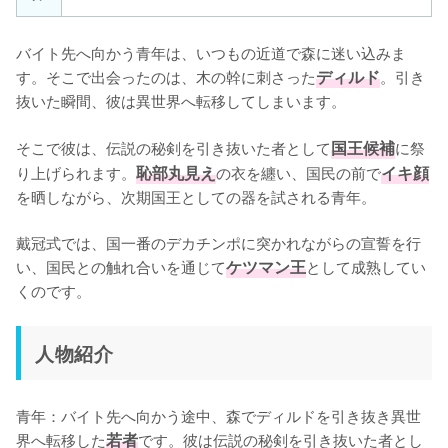
バイト先へ向かう青年は、いつもの近道で森に迷い込みま
す。そこで出会ったのは、木の幹に刺さった
ディルド
。引き
抜いた瞬間、彼は異世界へ転移してしまいます。
そこで彼は、伝説の秘剣を引き抜いた者として
国王候補
に祭
り上げられます。
恥部丸見え
の衣を纏い、国民の前で
イキ顔
を晒しながら、次期国王としての器を試される青年。
戴冠式では、国一番のデカチンポに突かれながらの宣誓を行
い、国民との触れ合いを通じて
ケツマン王
として成熟してい
くのです。
人物紹介
青年：バイト先へ向かう途中、森でディルドを引き抜き異世
界へ転移した
若者
です。彼は伝説の秘剣を引き抜いた者とし