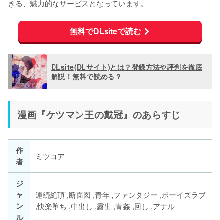
きる、魅力的なサービスとなっています。
無料でDLsiteで読む
DLsite(DLサイト)とは？登録方法や評判を徹底
解説！無料で読める？
漫画『ケツマン王の戴冠』のあらすじ
作
ミツコア
者
ジ
ャ
連続絶頂 ,断面図 ,青年 ,ファンタジー ,ボーイズラブ
ン
,快楽堕ち ,中出し ,露出 ,青姦 ,回し ,アナル
ル