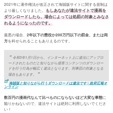
2021年に著作権法が改正されて海賊版サイトに関する規制は
より厳しくなりました。
もしあなたが違法サイトで漫画を
ダウンロードしたら、場合によっては処罰の対象とみなさ
れるようになったのです。
最悪の場合、
2年以下の懲役か200万円以下の罰金、または両
を科せられることもありえるのです。
方
令和3年1月1日から、インターネット上に違法にアップロ
ードされたものだと知りながら侵害コンテンツのダウンロー
ドを行う行為が幅広く違法となります。刑事罰の対象となる
場合もあります。
海賊版と知りながら行うダウンロードは違法です | 政府広報オ
ンライン
に
数百円の漫画代なんて比べものにならないほど大変な事態
陥りかねないので、違法サイトは絶対に利用しないでくださ
い！