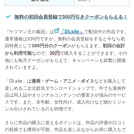
無料の初回会員登録で300円引きクーポンもらえる！
『ケツマン王の戴冠』は
「DLsite」
で配信中の作品です。
通常価格は330円ですが、無料の会員登録をすると今なら初
回特典として
がもらえます。
300円分のクーポン
初回の会計
なので、
30円
で購入することができます。その
から利用可能
他にも毎月クーポンがもらえて、キャンペーンも頻繁に開催
されていますよ。
「DLsite」は
などを購入して
漫画・ゲーム・アニメ・ボイス
楽しめる二次元総合ダウンロードショップで、中でも漫画作
品は同人誌やオリジナルコンテンツの豊富さが強みのサービ
スです。また、全年齢、女性向け、成人向けなど細かくジャ
ンル分けされているのも特徴です。
さらに作品の購入に使えるポイントは、作品の評価や口コミ
の投稿でも獲得が可能。作品を楽しみながらお得に購入もで