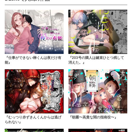
『仕事ができない榊くんは夜だけ有
『203号の隣人は鍵束ひとつ残して
能』
消えた。』
『むっつり赤ずきんくんからは逃げ
『朝霧〜高貴な閨の指南役〜』
られない』