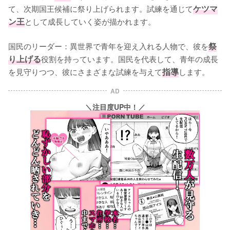
て、次期国王候補に祭り上げられます。試練を通じて
ケツマ
ン王
として成長していく姿が描かれます。
国民のリーダー：異世界で青年を迎え入れる人物で、彼を
祭
り上げる
役割を持っています。国民を代表して、青年の成長
を見守りつつ、彼にさまざまな試練を与えて
指導
します。
AD
＼注目度UP中！／