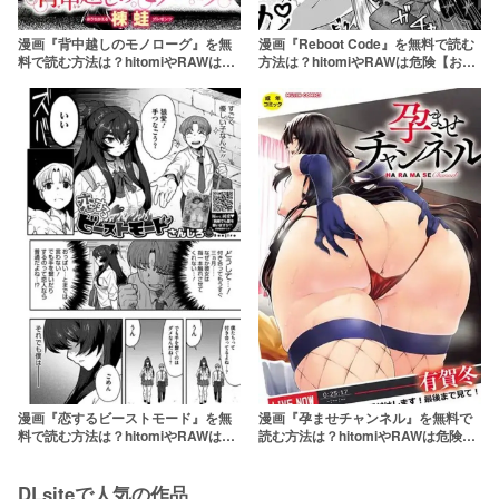
漫画『背中越しのモノローグ』を無
漫画『Reboot Code』を無料で読む
料で読む方法は？hitomiやRAWは危
方法は？hitomiやRAWは危険【おも
険【楝蛙】
ち】
漫画『恋するビーストモード』を無
漫画『孕ませチャンネル』を無料で
料で読む方法は？hitomiやRAWは危
読む方法は？hitomiやRAWは危険
険【さんじろ】
【有賀冬】
DLsiteで人気の作品