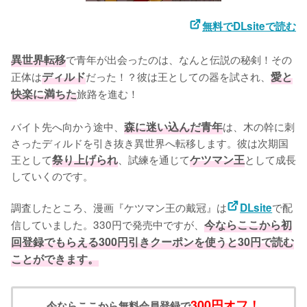
無料でDLsiteで読む
異世界転移
で青年が出会ったのは、なんと伝説の秘剣！その
正体は
ディルド
だった！？彼は王としての器を試され、
愛と
快楽に満ちた
旅路を進む！
バイト先へ向かう途中、
森に迷い込んだ青年
は、木の幹に刺
さったディルドを引き抜き異世界へ転移します。彼は次期国
王として
祭り上げられ
、試練を通じて
ケツマン王
として成長
していくのです。

調査したところ、漫画『ケツマン王の戴冠』は
で配
DLsite
信していました。330円で発売中ですが、
今ならここから初
回登録でもらえる300円引きクーポンを使うと30円で読む
ことができます。
300円オフ！
今ならここから無料会員登録で