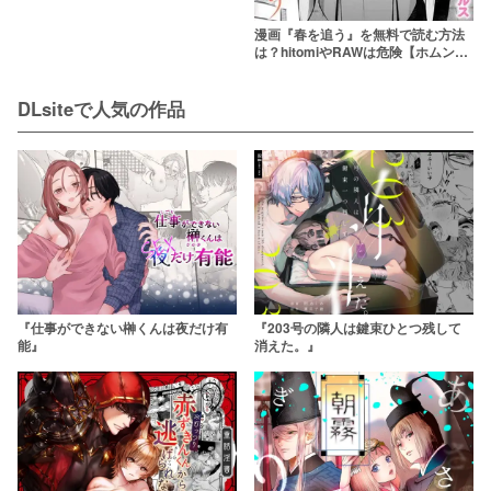
漫画『春を追う』を無料で読む方法
は？hitomiやRAWは危険【ホムンク
ルス】
DLsiteで人気の作品
『仕事ができない榊くんは夜だけ有
『203号の隣人は鍵束ひとつ残して
能』
消えた。』