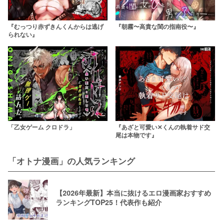
『むっつり赤ずきんくんからは逃げ
『朝霧〜高貴な閨の指南役〜』
られない』
「乙女ゲーム クロドラ」
『あざと可愛い✕くんの執着サド交
尾は本物です』
「オトナ漫画」の人気ランキング
【2026年最新】本当に抜けるエロ漫画家おすすめ
ランキングTOP25！代表作も紹介