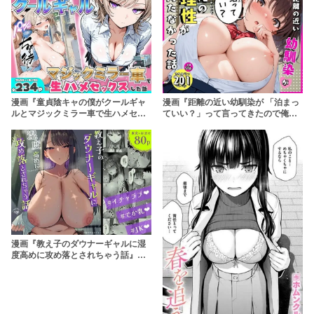
漫画『童貞陰キャの僕がクールギャ
漫画『距離の近い幼馴染が 「泊まっ
ルとマジックミラー車で生ハメセッ
ていい？」って言ってきたので俺の
クスした話』を無料で読む方法は？
理性がもたなかった話』を無料で読
hitomiやRAWは危険【たむりん】
む方法は？hitomiやRAWは危険【み
るみるぱにっく】
漫画『教え子のダウナーギャルに湿
度高めに攻め落とされちゃう話』を
無料で読む方法は？hitomiやRAWは
危険【アユ次郎】