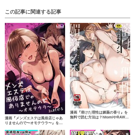
この記事に関連する記事
漫画『溶けた理性は媚薬の香り』を
無料で読む方法は？hitomiやRAWは
漫画『メンズエステは風俗店じゃあ
危険【三上キャノン】
りませんので〜オモテウラ〜』を無
料で読む方法は？hitomiやRAWは危
険【紅村かる】