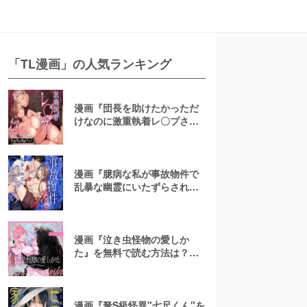
「TL漫画」の人気ランキング
漫画『団長を助けたかっただ
けなのに激重執着レ〇プされ
ています』を無料で読む方法
は？hitomiやRAWは危険【い
ねむりねこ】
漫画『臆病な私が事故物件で
乱暴な幽霊にいたずらされ
て…！』を無料で読む方法
は？評判や口コミも紹介！
hitomiやRAWは危険
【NOFI】
漫画『泣き虫怪物の愛しか
た』を無料で読む方法は？
hitomiやRAWは危険【いぬま
る】
漫画『弩S級怪異"七尺くん"を