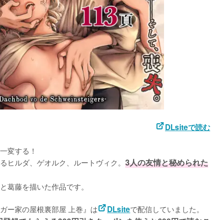
DLsiteで読む
一変する！
るヒルダ、ゲオルク、ルートヴィク。
3人の友情と秘められた
と葛藤を描いた作品です。

ガー家の屋根裏部屋 上巻』は
で配信していました。
DLsite