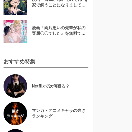
家で飼うことになりまして』
を無料で読む方法は？hitomi
やRAWは危険【ごんたくに
ど】
漫画『両片思いの先輩が私の
専属〇〇でした』を無料で読
む方法は？hitomiやRAWは危
険【17】
おすすめ特集
Netflixで次何観る？
マンガ・アニメキャラの強さ
ランキング