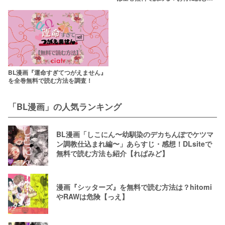
法を調査！
BL漫画『運命すぎてつがえません』
を全巻無料で読む方法を調査！
「BL漫画」の人気ランキング
BL漫画「しこにん〜幼馴染のデカちんぽでケツマ
ン調教仕込まれ編〜」あらすじ・感想！DLsiteで
無料で読む方法も紹介【れぱみど】
漫画『シッターズ』を無料で読む方法は？hitomi
やRAWは危険【っえ】