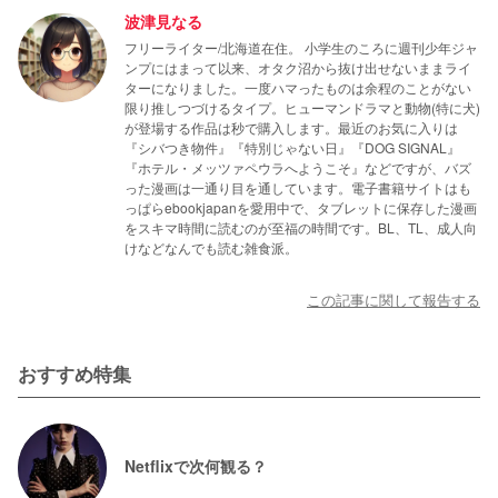
波津見なる
フリーライター/北海道在住。 小学生のころに週刊少年ジャ
ンプにはまって以来、オタク沼から抜け出せないままライ
ターになりました。一度ハマったものは余程のことがない
限り推しつづけるタイプ。ヒューマンドラマと動物(特に犬)
が登場する作品は秒で購入します。最近のお気に入りは
『シバつき物件』『特別じゃない日』『DOG SIGNAL』
『ホテル・メッツァペウラへようこそ』などですが、バズ
った漫画は一通り目を通しています。電子書籍サイトはも
っぱらebookjapanを愛用中で、タブレットに保存した漫画
をスキマ時間に読むのが至福の時間です。BL、TL、成人向
けなどなんでも読む雑食派。
この記事に関して報告する
おすすめ特集
Netflixで次何観る？