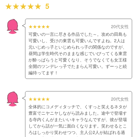
5
20代女性
可愛いの一言に尽きる作品でした～。攻めの田島も
可愛いし、受けの東雲も可愛いんですよね。2人は
元いじめっ子といじめられっ子の関係なのですが、
昼間は学生時代そのままな感じでいびってくる東雲
が酔っぱらうと可愛くなり、そうでなくても女王様
全開のツンデレっ子でたまらん可愛い。ずーっと続
編待ってます！
20代女性
全体的にコメディタッチで、くすっと笑えるネタが
豊富でニヤニヤしながら読みました。途中で登場す
る寺内くんがまたいいキャラなんですが、彼が登場
してから話が一気に面白くなります。笑わせるとこ
ろはしっかり笑わせつつ、主人公2人が結ばれる過