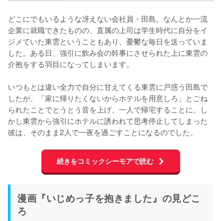
どこにでもいるような冴えない会社員・田島。なんとか一流
企業に就職できたものの、直属の上司は学生時代に自分をイ
ジメていた東雲ということもあり、憂鬱な毎日を送っていま
した。ある日、強引に飲み会の幹事にさせられた上に東雲の
介抱をする羽目になってしまいます。

いつもとは違い全力で自分に甘えてくる東雲に戸惑う田島で
したが、「家に帰りたくないからホテルを用意しろ」とごね
られたことでとうとう音を上げ、一人で帰宅することに。し
かし東雲から強引にホテルに誘われて思考停止してしまった
彼は、そのまま2人で一夜を過ごすことになるのでした。
続きをコミックシーモアで読む
漫画『いじめっ子を抱きました』の見どこ
ろ