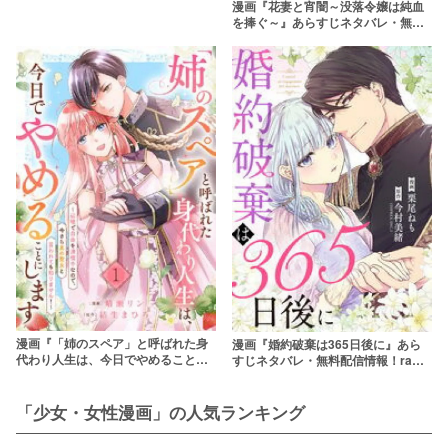
バレ・無料配信情報！rawやpdfで読
漫画『花妻と宵闇～没落令嬢は純血
むのはやめよう
を捧ぐ～』あらすじネタバレ・無料
配信情報！rawやpdfで読むのはやめ
よう
漫画『「姉のスペア」と呼ばれた身
漫画『婚約破棄は365日後に』あら
代わり人生は、今日でやめることに
すじネタバレ・無料配信情報！raw
します～辺境で自由を満喫中なの
やpdfで読むのはやめよう
で、今さら真の聖女と言われても知
りません！～』あらすじネタバレ・
「少女・女性漫画」の人気ランキング
無料配信情報！rawやpdfで読むのは
やめよう