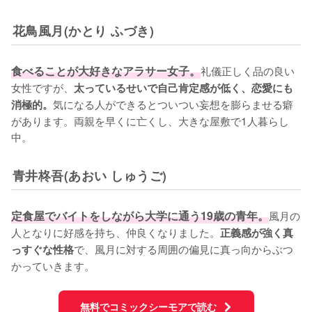
花鳥風月(かとり ふづき)
食べることが大好きなアラサー女子。
礼儀正しく品の良い
女性ですが、
太っているせいで自己肯定感が低く、恋愛にも
気になる人ができるとついつい妄想を膨らませる癖
消極的。
があります。両親を早くに亡くし、大きな屋敷で1人暮らし
中。
青井柊吾(あおい しゅうご)
定食屋でバイトをしながら大学に通う19歳の青年。
風月の
人となりに好感を持ち、仲良くなりました。
正義感が強く真
で、風月に対する周囲の偏見に真っ向からぶつ
っすぐな性格
かっていきます。
無料でコミックシーモアで読む