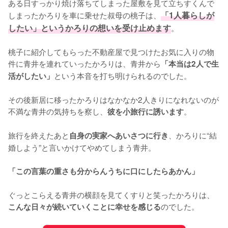
ある日すっかり焼け落ちてしまった屋敷を見て立ちすくんで
しまったかろりを車に乗せた叔母の桃子は、
「1人暮らしが
したい」というかろりの想いを受け止めます
。

桃子に紹介してもらった不動産屋で見つけたお気に入りの物
件に青井を連れていったかろりは、青井から
「本当は2人で生
という本音を打ち明けられるのでした。

活がしたい」
その後新居に移ったかろりはなかなか2人きりになれないのが
不満な青井の気持ちを察し、
。

彼を小旅行に誘います
旅行を終えたあと
、かろりに“結
自身の実家へあいさつに行き
婚しよう”と言いかけてやめてしまう青井。

「この言葉の重さも分からんうちに口にしたらあかん」
ぐっとこらえる青井の横顔を見てくすりと笑ったかろりは、
のでした。
こんな日々が続いていくことに幸せを感じる