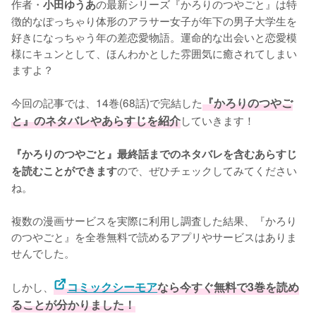
作者・
の最新シリーズ『かろりのつやごと』は特
小田ゆうあ
徴的なぽっちゃり体形のアラサー女子が年下の男子大学生を
好きになっちゃう年の差恋愛物語。運命的な出会いと恋愛模
様にキュンとして、ほんわかとした雰囲気に癒されてしまい
ますよ？

今回の記事では、14巻(68話)で完結した
『かろりのつやご
と』のネタバレやあらすじを紹介
していきます！

『かろりのつやごと』最終話までのネタバレを含むあらすじ
ので、ぜひチェックしてみてください
を読むことができます
ね。
複数の漫画サービスを実際に利用し調査した結果、『かろり
のつやごと』を全巻無料で読めるアプリやサービスはありま
せんでした。
しかし、
コミックシーモア
なら今すぐ無料で3巻を読め
ることが分かりました！