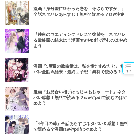
漫画『身分差に終わった恋を、今さらですが。』
全話ネタバレあらすじ！無料で読める？raw注意
『純白のウエディングドレスで復讐を』ネタバレ
＆最終回の結末は？漫画rawやpdfで読むのはやめ
よう
漫画『5度目の政略婚は、私を憎むあなたと』ネタ
バレ全話＆結末・最終回予想！無料で読める？
目次
漫画『お見合い相手はもじゃもじゃニート』ネタ
バレ感想！無料で読める？rawやpdfで読むのはや
めよう
「4年目の棘」全話あらすじネタバレ＆感想！無料
で読める？漫画rawやpdfはやめよう