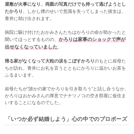
屋敷が火事になり、両親の写真だけでも持って逃げようとし
。しかし煙のせいで意識を失ってしまった彼女は、
たかろり
青井に助け出されます。

病院に駆け付けたおかみさんたちはかろりの命が助かったと
聞いてほっとするものの、
かろりは家事のショックで声が
出せなくなっていました
。

のもとに叔母た
帰る家がなくなって大粒の涙をこぼすかろり
ちが訪れ、青井にお礼を言うとともにかろりに温かいお茶を
ふるまいます。

叔母たちが“誰かの家でかろりを引き取ろう”と話し合うなか、
かろりはおかみさんの厚意でナナツノコの空き部屋に仮住ま
いすることになるのでした。
「いつか必ず結婚しよう」心の中でのプロポーズ