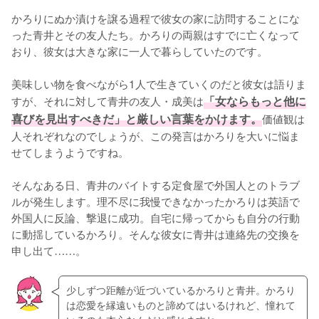
かろりにぬか漬けを譲る過程で彼女の家に訪問することにな
った青井とその友人たち。かろりの両親はすでに亡くなって
おり、彼女は大きな家に一人で暮らしていたのです。

美味しい物を食べながら1人で生きていくのだと彼女は語りま
すが、それに対して青井の友人・成美は
「女ならもっと他に
喜びを見出すべきだ」と厳しい言葉をかけます。
価値観は
人それぞれなのでしょうが、この発言はかろりを大いに悩ま
せてしまうようですね。

そんなある日、青井のバイトする定食屋で外国人とのトラブ
ルが発生します。理不尽に我慢できなかったかろりは英語で
外国人に反論、撃退に成功。自宅に帰ってからも自分の行動
に動揺しているかろり。そんな彼女に青井は連絡先の交換を
申し出て……。
少しずつ距離が近づいているかろりと青井。かろり
は恋愛を縁遠いものと諦めてはいるけれど、憧れて