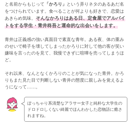
と名前からもじって
という弄りネタのあるあだ名
「かろり」
をつけられています。食べることが何よりも好きで、恋愛は
あきらめ気味。
そんなかろりはある日、定食屋でアルバイ
トをする学生・青井柊吾と運命的な出会いをします。
青井は正義感の強い真面目で素直な青年。ある夜、体の重み
のせいで椅子を壊してしまったかろりに対して他の客が笑い
嫌味を言ったのを見て、我慢できずに喧嘩を売ってしまうほ
ど。

それ以来、なんとなくかろりのことが気になった青井。かろ
りもまた見た目で判断しない青井の態度に親しみを覚えるよ
うになって……。
ぽっちゃり系清楚なアラサー女子と純朴な大学生の
ドロドロしくない綺麗でほんわかした恋物語に癒さ
れますね。