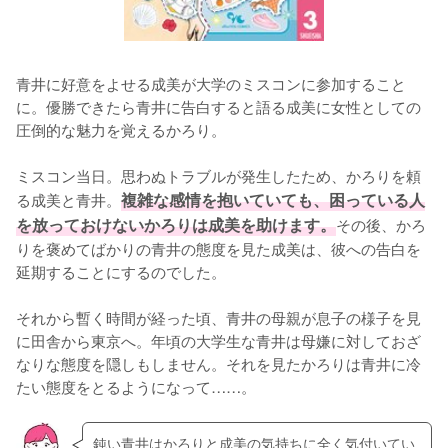
青井に好意をよせる成美が大学のミスコンに参加すること
に。優勝できたら青井に告白すると語る成美に女性としての
圧倒的な魅力を覚えるかろり。

ミスコン当日。思わぬトラブルが発生したため、かろりを頼
る成美と青井。
複雑な感情を抱いていても、困っている人
を放っておけないかろりは成美を助けます。
その後、かろ
りを褒めてばかりの青井の態度を見た成美は、彼への告白を
延期することにするのでした。

それから暫く時間が経った頃、青井の母親が息子の様子を見
に田舎から東京へ。年頃の大学生な青井は母嫌に対しておざ
なりな態度を隠しもしません。それを見たかろりは青井に冷
たい態度をとるようになって……。
鈍い青井はかろりと成美の気持ちに全く気付いてい