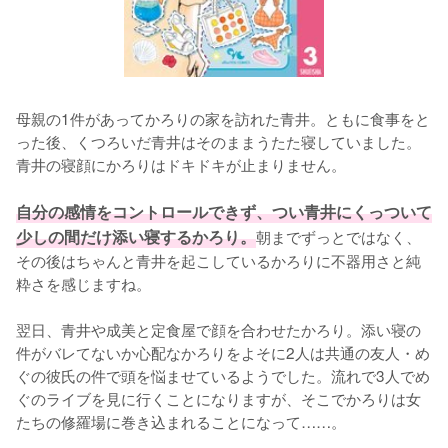
母親の1件があってかろりの家を訪れた青井。ともに食事をと
った後、くつろいだ青井はそのままうたた寝していました。
青井の寝顔にかろりはドキドキが止まりません。

自分の感情をコントロールできず、つい青井にくっついて
少しの間だけ添い寝するかろり。
朝までずっとではなく、
その後はちゃんと青井を起こしているかろりに不器用さと純
粋さを感じますね。

翌日、青井や成美と定食屋で顔を合わせたかろり。添い寝の
件がバレてないか心配なかろりをよそに2人は共通の友人・め
ぐの彼氏の件で頭を悩ませているようでした。流れで3人でめ
ぐのライブを見に行くことになりますが、そこでかろりは女
たちの修羅場に巻き込まれることになって……。