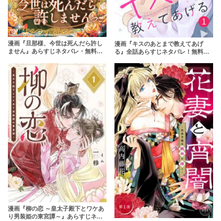
漫画『旦那様、今世は死んだら許し
漫画『キスのあとまで教えてあげ
ません』あらすじネタバレ・無料配
る』全話あらすじネタバレ！無料で
信情報！rawやpdfで読むのはやめよ
読める？rawやpdfで読むのはやめよ
う
う
漫画『柳の恋 ～皇太子殿下とワケあ
り男装姫の東宮譚～』あらすじネタ