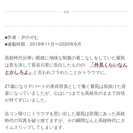
AD
■作者：夕のぞむ

■連載時期：2019年11月〜2020年9月

高校時代分厚い眼鏡に地味な制服の着こなしをしていた紫苑
は意を決して長谷川君に告白したものの、
「外見くらいなん
とかしろよ」
と言われフラれたことがトラウマに。

27歳になりデパートの美容部員として働く紫苑は垢抜けた容
姿になっていましたが、心はいつまでも高校生のままで自信
が持てずにいました。

合コン帰りにトラウマを思い出した紫苑は部屋にあった高校
時代の写真を破り捨てますが、その瞬間なんと高校時代にタ
イムスリップしてしまいます。