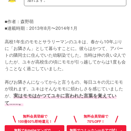
■作者：森野萌

■連載時期：2013年8月〜2014年1月

高校1年生のモモとサラリーマンのユキは、春から10年ぶり
に「お隣さん」として暮らすことに。彼らはかつて、アパー
トの隣同士に住んでいた幼馴染でした。当時は仲の良い2人で
したが、ユキが高校生の頃にモモが引っ越してからは1度も会
うことなく過ごしていました。

再びお隣さんになってからと言うもの、毎日ユキの元にモモ
が現れます。ユキはそんなモモに煩わしさを感じていました
が、
実はモモはかつてユキに言われた言葉を覚えてい
て……。
無料会員登録で
無料会員登録で
100冊50%即時還元！
70%OFF！
無料でAmebaマンガで
無料でコミックシーモアで試し