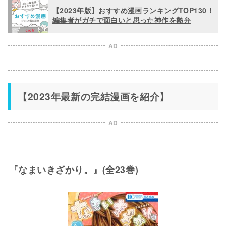
【2023年版】おすすめ漫画ランキングTOP130！
編集者がガチで面白いと思った神作を熱弁
AD
【2023年最新の完結漫画を紹介】
AD
『なまいきざかり。』(全23巻)