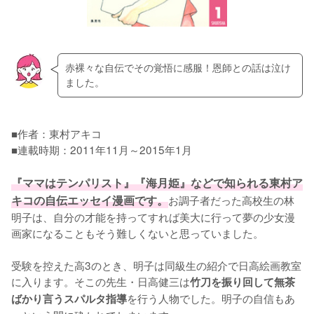
赤裸々な自伝でその覚悟に感服！恩師との話は泣け
ました。
■作者：東村アキコ

■連載時期：2011年11月～2015年1月

『ママはテンパリスト』『海月姫』などで知られる東村ア
キコの自伝エッセイ漫画です。
お調子者だった高校生の林
明子は、自分の才能を持ってすれば美大に行って夢の少女漫
画家になることもそう難しくないと思っていました。

受験を控えた高3のとき、明子は同級生の紹介で日高絵画教室
に入ります。そこの先生・日高健三は
竹刀を振り回して無茶
を行う人物でした。明子の自信もあ
ばかり言うスパルタ指導