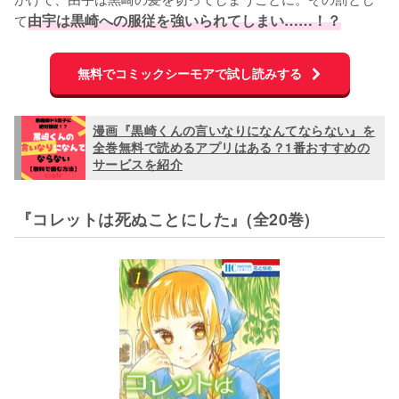
て
由宇は黒崎への服従を強いられてしまい……！？
無料でコミックシーモアで試し読みする
漫画『黒崎くんの言いなりになんてならない』を
全巻無料で読めるアプリはある？1番おすすめの
サービスを紹介
『コレットは死ぬことにした』(全20巻)