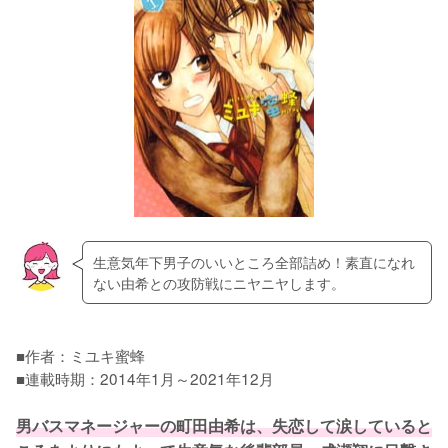
生意気年下男子のいいところ全部詰め！素直になれ
ない由希との攻防戦にニヤニヤします。
■作者：ミユキ蜜蜂

■連載時期：2014年1月～2021年12月

男バスマネージャーの町田由希は、失恋して涙していると