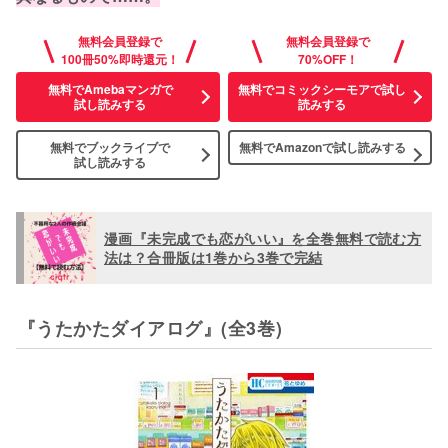
無料会員登録で
無料会員登録で
100冊50%即時還元！
70%OFF！
無料でAmebaマンガで
無料でコミックシーモアで試し
試し読みする
読みする
無料でブックライブで
無料でAmazonで
試し読みする
試し読みする
漫画『未完成でも恋がいい』を全巻無料で読む方
法は？合冊版は1巻から3巻で完結
『うたかたダイアログ』(全3巻)