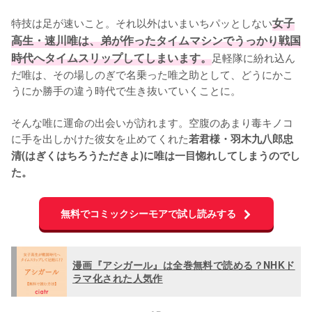
特技は足が速いこと。それ以外はいまいちパッとしない
女子
高生・速川唯は、弟が作ったタイムマシンでうっかり戦国
時代へタイムスリップしてしまいます。
足軽隊に紛れ込ん
だ唯は、その場しのぎで名乗った唯之助として、どうにかこ
うにか勝手の違う時代で生き抜いていくことに。

そんな唯に運命の出会いが訪れます。空腹のあまり毒キノコ
に手を出しかけた彼女を止めてくれた
若君様・羽木九八郎忠
清(はぎくはちろうただきよ)に唯は一目惚れしてしまうのでし
た。
無料でコミックシーモアで試し読みする
漫画『アシガール』は全巻無料で読める？NHKド
ラマ化された人気作