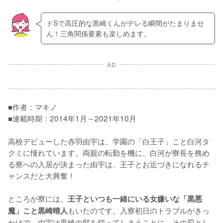
ドSで高圧的な黒崎くんがデレる瞬間がたまりませ
ん！三角関係要素も楽しめます。
AD
■作者：マキノ

■連載時期：2014年1月～2021年10月

高校デビューした赤羽由宇は、学園の「白王子」こと白河タ
クミに憧れています。両親の転勤を機に、白河が寮長を務め
る寮への入居が決まった由宇は、王子とお近づきになれるチ
ャンスだと大興奮！

ところが寮には、
王子といつも一緒にいる女嫌いな「黒悪
もいたのです。入寮初日のトラブルがきっ
魔」こと黒崎晴人
かけで、由宇は黒崎の髪を切ってしまうことに。その罰とし