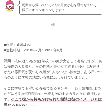
周囲から浮いている2人の男女が心を通わせていく
様子にキュンキュンします！
AD
■作者：倉地よね

■連載時期：2018年7月〜2020年6月

野間一椛(のまいちか)は学校一の美少女として有名ですが、実
は極度の人見知り。その性格と美少女すぎるがゆえに近寄り
がたい雰囲気が災いし友達が1人もいない彼女は、ある日いつ
ものように学校の池にいる亀に話しかけていました。

そこに学校でも浮いた存在であるヤンキー・四ッ角祐也(よつ
かどゆうや)が突然現れ、一椛をそのままカラオケに連行しま
す。
そこで彼から持ちかけられた相談は彼のイメージとは
異なるもので……。