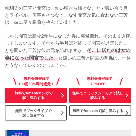
幼馴染の三芳と間宮は、幼い頃から様々なことで競い合う良
きライバル。何事もそつなくこなす間宮が気に食わない三芳
は、彼に度々勝負を挑んでいました。

しかし間宮は高校2年生になった春に突然倒れ、そのまま入院
してしまいます。それから半月ほど経って間宮が退院したこ
とを聞いた三芳は彼の元を訪れますが、
そこに居たのは女の
姿になった間宮でした。
女嫌いの三芳と間宮の関係は、一体
どうなっていくのでしょうか。
無料会員登録で
無料会員登録で
100冊50%即時還元！
70%OFF！
無料でAmebaマンガで
無料でコミックシーモアで試し
試し読みする
読みする
無料でブックライブで
無料でAmazonで
試し読みする
試し読みする