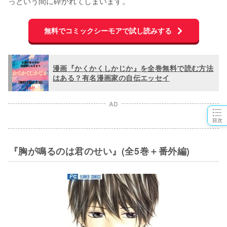
っという間に砕かれてしまいます。
無料でコミックシーモアで試し読みする
漫画『かくかくしかじか』を全巻無料で読む方法
はある？有名漫画家の自伝エッセイ
AD
目次
『胸が鳴るのは君のせい』(全5巻＋番外編)