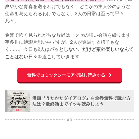
爽やかな青春を送るわけでもなく、どこかの主人公のような
使命を与えられるわけでもなく、2人の日常は至って平々
凡々。

金髪で怖く見られがちな片野は、クセの強い会話を繰り出す
宇多川に絶讃片思い中ですが、2人が進展する様子もな
く……。今日も2人は
パッとしない、だけど案外楽しいなんて
を過ごしていきます。
ことはない日々
無料でコミックシーモアで試し読みする
漫画『うたかたダイアログ』を全巻無料で読む方
法は？最終話までイッキ読みしよう
AD