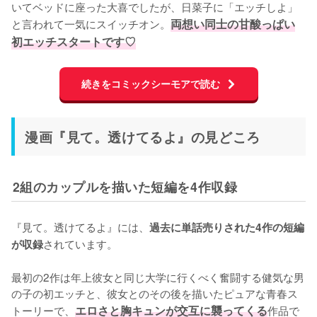
いてベッドに座った大喜でしたが、日菜子に「エッチしよ」
と言われて一気にスイッチオン。
両想い同士の甘酸っぱい
初エッチスタートです♡
続きをコミックシーモアで読む
漫画『見て。透けてるよ』の見どころ
2組のカップルを描いた短編を4作収録
『見て。透けてるよ』には、
過去に単話売りされた4作の短編
されています。

が収録
最初の2作は年上彼女と同じ大学に行くべく奮闘する健気な男
の子の初エッチと、彼女とのその後を描いたピュアな青春ス
トーリーで、
エロさと胸キュンが交互に襲ってくる
作品で