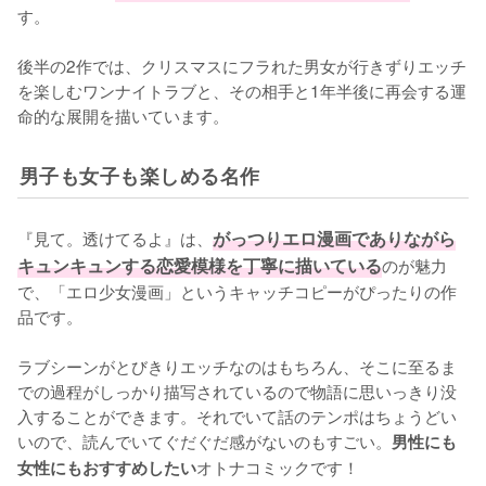
す。

後半の2作では、クリスマスにフラれた男女が行きずりエッチ
を楽しむワンナイトラブと、その相手と1年半後に再会する運
命的な展開を描いています。
男子も女子も楽しめる名作
『見て。透けてるよ』は、
がっつりエロ漫画でありながら
キュンキュンする恋愛模様を丁寧に描いている
のが魅力
で、「エロ少女漫画」というキャッチコピーがぴったりの作
品です。

ラブシーンがとびきりエッチなのはもちろん、そこに至るま
での過程がしっかり描写されているので物語に思いっきり没
入することができます。それでいて話のテンポはちょうどい
いので、読んでいてぐだぐだ感がないのもすごい。
男性にも
オトナコミックです！
女性にもおすすめしたい