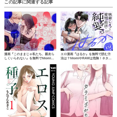
この記事に関連する記事
漫画『このままじゃ私たち、親友ら
エロ漫画『はるか』を無料で読む方
しくいられない』を無料でhitomiや
法は？hitomiやRAWは危険！ネタバ
漫画rawで読むのは危険！【THE猥
レも紹介！【密楽奥/都有汎大好】
談】