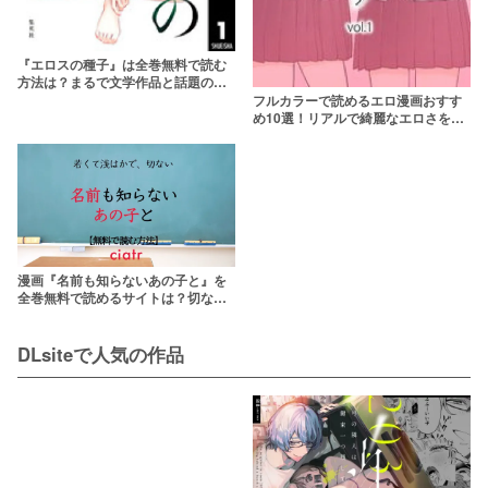
『エロスの種子』は全巻無料で読む
方法は？まるで文学作品と話題の漫
画のネタバレも紹介
フルカラーで読めるエロ漫画おすす
め10選！リアルで綺麗なエロさを楽
しめる
漫画『名前も知らないあの子と』を
全巻無料で読めるサイトは？切なく
てエロい……。
DLsiteで人気の作品