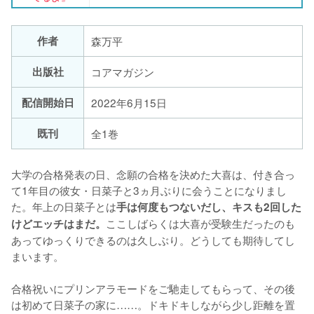
作者
森万平
出版社
コアマガジン
配信開始日
2022年6月15日
既刊
全1巻
大学の合格発表の日、念願の合格を決めた大喜は、付き合っ
て1年目の彼女・日菜子と3ヵ月ぶりに会うことになりまし
た。年上の日菜子とは
手は何度もつないだし、キスも2回した
ここしばらくは大喜が受験生だったのも
けどエッチはまだ。
あってゆっくりできるのは久しぶり。どうしても期待してし
まいます。

合格祝いにプリンアラモードをご馳走してもらって、その後
は初めて日菜子の家に……。ドキドキしながら少し距離を置