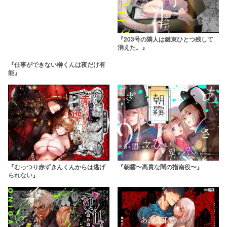
『203号の隣人は鍵束ひとつ残して
消えた。』
『仕事ができない榊くんは夜だけ有
能』
『むっつり赤ずきんくんからは逃げ
『朝霧〜高貴な閨の指南役〜』
られない』