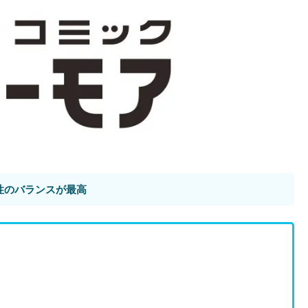
性のバランスが最高