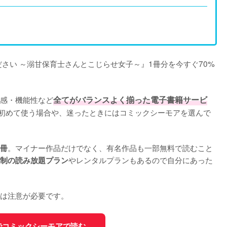
さい ～溺甘保育士さんとこじらせ女子～』1冊分を今すぐ70%
感・機能性など
全てがバランスよく揃った電子書籍サービ
初めて使う場合や、迷ったときにはコミックシーモアを選んで
。マイナー作品だけでなく、有名作品も一部無料で読むこと
0冊
やレンタルプランもあるので自分にあった
制の読み放題プラン
は注意が必要です。
でコミックシーモアで読む