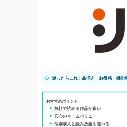
迷ったらこれ！品揃え・お得感・機能
おすすめポイント
無料で読める作品が多い
安心のネームバリュー
個別購入と読み放題を選べる