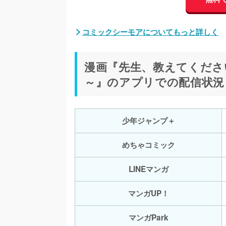
コミックシーモアについてもっと詳しく
漫画『先生、教えてくださ
～』のアプリでの配信状況
少年ジャンプ＋
めちゃコミック
LINEマンガ
マンガUP！
マンガPark