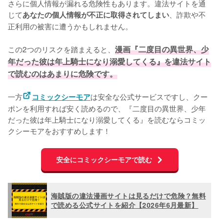
さらに個人情報が漏れる危険性もあります。違法サイトを通
じて
、詐欺や不
あなたの個人情報が不正に取得されてしまい
正利用の被害に遭うかもしれません。
この2つのリスクを踏まえると、
漫画『二度目の異世界、少
年だった彼は年上騎士になり溺愛してくる』を違法サイト
で読むのはあまりに危険です。
一方
は安全な公式サービスですし、クー
コミックシーモア
ポンを利用すれば安く読めるので、『二度目の異世界、少年
だった彼は年上騎士になり溺愛してくる』を読むならコミッ
クシーモアをおすすめします！
安全にコミックシーモアで読む
海賊版の違法漫画サイトは見るだけで危険？無料
で読める公式サイトを紹介【2026年6月最新】