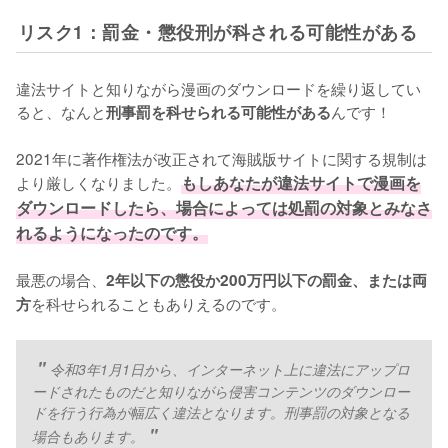
リスク1：罰金・懲役刑が科される可能性がある
違法サイトと知りながら漫画のダウンロードを繰り返してい
ると、なんと
んです！
刑事罰を科せられる可能性がある
2021年に著作権法が改正されて海賊版サイトに関する規制は
より厳しくなりました。
もしあなたが違法サイトで漫画を
ダウンロードしたら、場合によっては処罰の対象とみなさ
れるようになったのです。
最悪の場合、
2年以下の懲役か200万円以下の罰金、または両
を科せられることもありえるのです。
方
令和3年1月1日から、インターネット上に違法にアップロ
ードされたものだと知りながら侵害コンテンツのダウンロー
ドを行う行為が幅広く違法となります。刑事罰の対象となる
場合もあります。