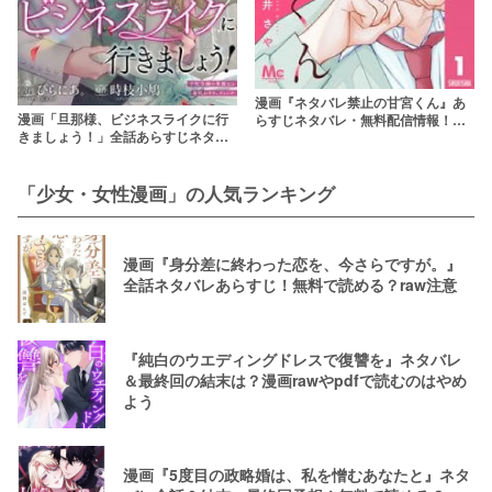
漫画『ネタバレ禁止の甘宮くん』あ
漫画「旦那様、ビジネスライクに行
らすじネタバレ・無料配信情報！
きましょう！」全話あらすじネタバ
rawやpdfで読むのはやめよう
レ！無料で読める？rawやpdfはやめ
よう
「少女・女性漫画」の人気ランキング
漫画『身分差に終わった恋を、今さらですが。』
全話ネタバレあらすじ！無料で読める？raw注意
『純白のウエディングドレスで復讐を』ネタバレ
＆最終回の結末は？漫画rawやpdfで読むのはやめ
よう
漫画『5度目の政略婚は、私を憎むあなたと』ネタ