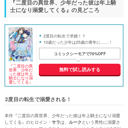
『二度目の異世界、少年だった彼は年上騎
士になり溺愛してくる』の見どころ
2度目の転生で求婚！？
10歳だった少年は25歳の青年に……！
コミックシーモアで70%OFF
『二度目の異
無料で試し読みする
世界、少年だ
った彼は年上
騎士になり溺
愛してくる』
2度目の転生で溺愛される！
本作『二度目の異世界、少年だった彼は年上騎士になり溺愛
してくる』のヒロイン・
は、
という男性に溺愛さ
サラ
ルーク