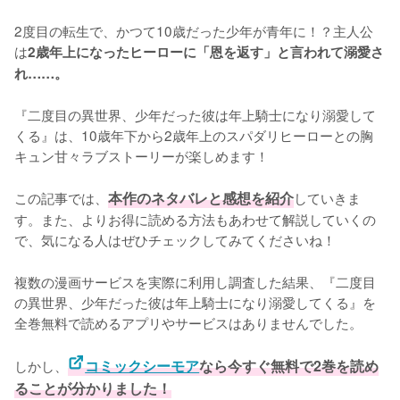
2度目の転生で、かつて10歳だった少年が青年に！？主人公
は
2歳年上になったヒーローに「恩を返す」と言われて溺愛さ
れ……。
『二度目の異世界、少年だった彼は年上騎士になり溺愛して
くる』は、10歳年下から2歳年上のスパダリヒーローとの胸
キュン甘々ラブストーリーが楽しめます！

この記事では、
本作のネタバレと感想を紹介
していきま
す。また、よりお得に読める方法もあわせて解説していくの
で、気になる人はぜひチェックしてみてくださいね！
複数の漫画サービスを実際に利用し調査した結果、『二度目
の異世界、少年だった彼は年上騎士になり溺愛してくる』を
全巻無料で読めるアプリやサービスはありませんでした。
しかし、
コミックシーモア
なら今すぐ無料で2巻を読め
ることが分かりました！