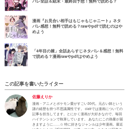
バレ全話＆結末・最終回予想！無料で読める？
漫画『お見合い相手はもじゃもじゃニート』ネタ
バレ感想！無料で読める？rawやpdfで読むのはや
めよう
「4年目の棘」全話あらすじネタバレ＆感想！無料
で読める？漫画rawやpdfはやめよう
この記事を書いたライター
佐藤えりか
漫画・アニメとポケモン愛がすごい30代。元占い師という
謎の経歴を持つ不思議属性です。 ciatrでは漫画についての
記事を担当してます。とにかく漫画が大好きなので、毎回
ハイテンションで執筆しています。 あなたにこの熱量が届
きますように……☆ 特に好きなジャンルは少年漫画。最近