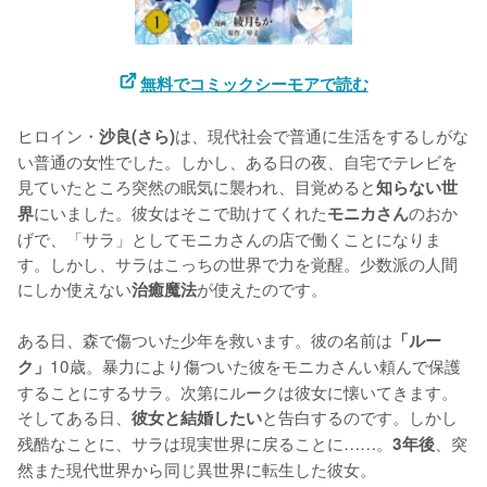
無料でコミックシーモアで読む
ヒロイン・
は、現代社会で普通に生活をするしがな
沙良(さら)
い普通の女性でした。しかし、ある日の夜、自宅でテレビを
見ていたところ突然の眠気に襲われ、目覚めると
知らない世
にいました。彼女はそこで助けてくれた
のおか
界
モニカさん
げで、「サラ」としてモニカさんの店で働くことになりま
す。しかし、サラはこっちの世界で力を覚醒。少数派の人間
にしか使えない
が使えたのです。

治癒魔法
ある日、森で傷ついた少年を救います。彼の名前は
「ルー
10歳。暴力により傷ついた彼をモニカさんい頼んで保護
ク」
することにするサラ。次第にルークは彼女に懐いてきます。
そしてある日、
と告白するのです。しかし
彼女と結婚したい
残酷なことに、サラは現実世界に戻ることに……。
、突
3年後
然また現代世界から同じ異世界に転生した彼女。
