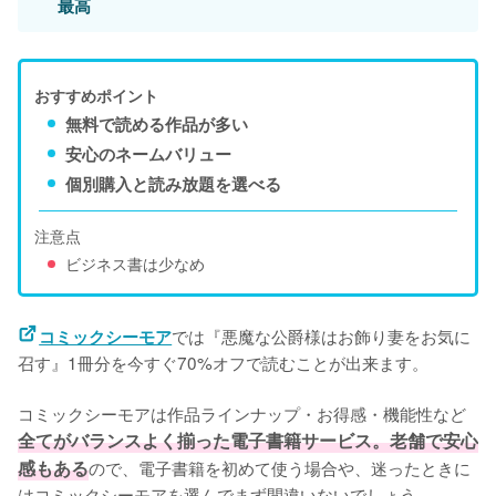
最高
おすすめポイント
無料で読める作品が多い
安心のネームバリュー
個別購入と読み放題を選べる
注意点
ビジネス書は少なめ
では『悪魔な公爵様はお飾り妻をお気に
コミックシーモア
召す』1冊分を今すぐ70%オフで読むことが出来ます。
コミックシーモアは作品ラインナップ・お得感・機能性など
全てがバランスよく揃った電子書籍サービス。老舗で安心
感もある
ので、電子書籍を初めて使う場合や、迷ったときに
はコミックシーモアを選んでまず間違いないでしょう。