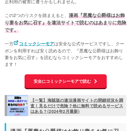
正利用の被害に遭うかもしれません。
この2つのリスクを踏まえると、
漫画『悪魔な公爵様はお飾
り妻をお気に召す』を違法サイトで読むのはあまりに危険
です。
一方
は安全な公式サービスですし、クー
コミックシーモア
ポンを利用すれば安く読めるので、『悪魔な公爵様はお飾り
妻をお気に召す』を読むならコミックシーモアをおすすめし
ます！
安全にコミックシーモアで読む
【一覧】海賊版の違法漫画サイトの閉鎖状況を調
査！見るだけで危険？他に無料で読めるサービス
はある？(2024年2月最新)