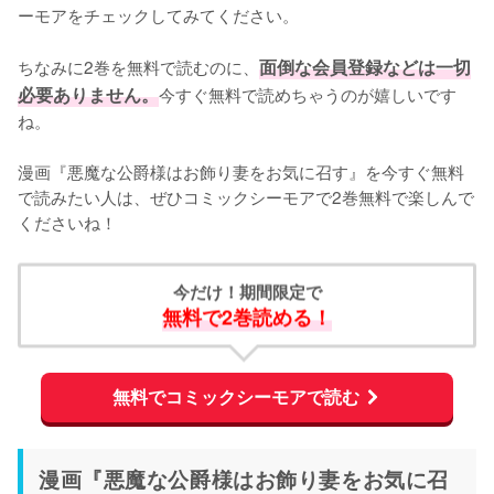
ーモアをチェックしてみてください。
ちなみに2巻を無料で読むのに、
面倒な会員登録などは一切
必要ありません。
今すぐ無料で読めちゃうのが嬉しいです
ね。
漫画『悪魔な公爵様はお飾り妻をお気に召す』を今すぐ無料
で読みたい人は、ぜひコミックシーモアで2巻無料で楽しんで
くださいね！
今だけ！期間限定で
無料で2巻読める！
無料でコミックシーモアで読む
漫画『悪魔な公爵様はお飾り妻をお気に召