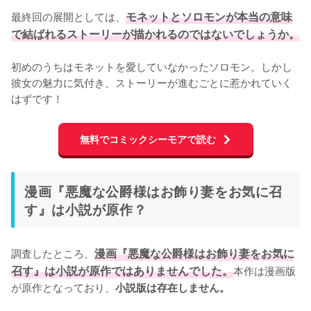
最終回の展開としては、
モネットとソロモンが本当の意味
で結ばれるストーリーが描かれるのではないでしょうか。
初めのうちはモネットを愛していなかったソロモン。しかし
彼女の魅力に気付き、ストーリーが進むごとに惹かれていく
はずです！
無料でコミックシーモアで読む
漫画『悪魔な公爵様はお飾り妻をお気に召
す』は小説が原作？
調査したところ、
漫画『悪魔な公爵様はお飾り妻をお気に
召す』は小説が原作ではありませんでした。
本作は漫画版
が原作となっており、
小説版は存在しません。