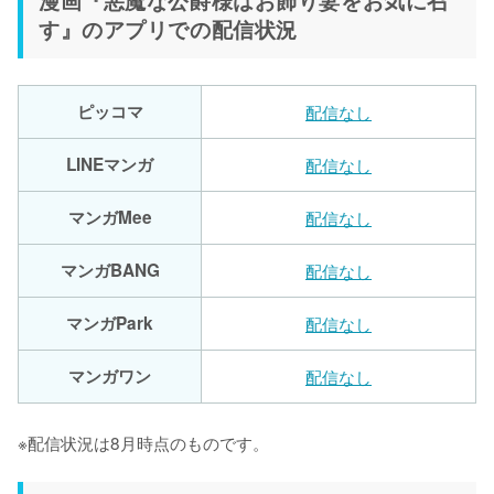
漫画『悪魔な公爵様はお飾り妻をお気に召
す』のアプリでの配信状況
ピッコマ
配信なし
LINEマンガ
配信なし
マンガMee
配信なし
マンガBANG
配信なし
マンガPark
配信なし
マンガワン
配信なし
※配信状況は8月時点のものです。