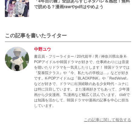
「4年目の棘」全話あらすじネタバレ＆感想！無料
で読める？漫画rawやpdfはやめよう
この記事を書いたライター
中野ユウ
書店員・フリーライター / 20代前半 / 男 / 神奈川県出身 K-
POPアイドルや韓国ドラマが好きで、仕事終わりには音楽
を聴いたりドラマを一気見したりします！ 韓国ドラマでは
『梨泰院クラス』や『今、私たちの学校は…』などが好き
です。K-POPアイドルは「BLACKPINK」や「RedVelvet」
などが好きで、ドラマに出演経験のある少女時代・ユナに
は特に注目しています。 また漫画好きでもあって、少年漫
画から少女漫画、TL漫画など幅広く読んでいます。 ciatrで
は知識を活かして、韓国ドラマや漫画の記事を中心に担当
しています。
この記事に関して報告する