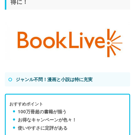
得に！
ジャンル不問！漫画と小説は特に充実
おすすめポイント
100万冊超の書籍が揃う
お得なキャンペーンが色々！
使いやすさに定評がある