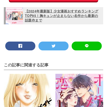
【2024年最新版】少女漫画おすすめランキング
TOP95！胸キュンが止まらない名作から最新の
話題作まで
この記事に関連する記事