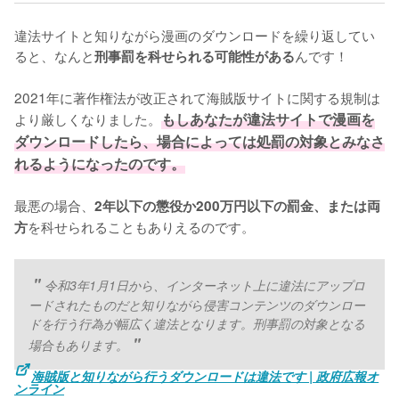
違法サイトと知りながら漫画のダウンロードを繰り返してい
ると、なんと
んです！
刑事罰を科せられる可能性がある
2021年に著作権法が改正されて海賊版サイトに関する規制は
より厳しくなりました。
もしあなたが違法サイトで漫画を
ダウンロードしたら、場合によっては処罰の対象とみなさ
れるようになったのです。
最悪の場合、
2年以下の懲役か200万円以下の罰金、または両
を科せられることもありえるのです。
方
令和3年1月1日から、インターネット上に違法にアップロ
ードされたものだと知りながら侵害コンテンツのダウンロー
ドを行う行為が幅広く違法となります。刑事罰の対象となる
場合もあります。
海賊版と知りながら行うダウンロードは違法です | 政府広報オ
ンライン