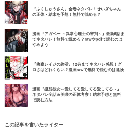
『ふくしゅうさん』全巻ネタバレ！せいぎちゃん
の正体・結末を予想！無料で読める？
漫画『アガペー ～異常心理士の審判～』最新5話ま
でネタバレ！無料で読める？rawやpdfで読むのは
やめよう
『梅森レイジの終活』12巻までネタバレ感想！グ
ロさはどれくらい？漫画rawで無料で読むのは危険
漫画『擬態彼女～愛してる愛してる愛してる～』
ネタバレ全話＆美咲の正体考察！結末予想と無料
で読む方法
この記事を書いたライター