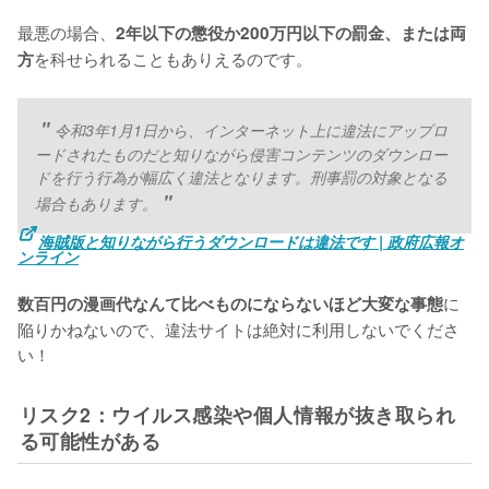
最悪の場合、
2年以下の懲役か200万円以下の罰金、または両
を科せられることもありえるのです。
方
令和3年1月1日から、インターネット上に違法にアップロ
ードされたものだと知りながら侵害コンテンツのダウンロー
ドを行う行為が幅広く違法となります。刑事罰の対象となる
場合もあります。
海賊版と知りながら行うダウンロードは違法です | 政府広報オ
ンライン
に
数百円の漫画代なんて比べものにならないほど大変な事態
陥りかねないので、違法サイトは絶対に利用しないでくださ
い！
リスク2：ウイルス感染や個人情報が抜き取られ
る可能性がある