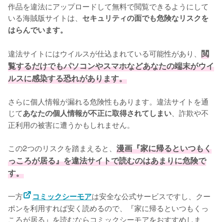
作品を違法にアップロードして無料で閲覧できるようにして
いる海賊版サイトは、
セキュリティの面でも危険なリスクを
はらんでいます。
違法サイトにはウイルスが仕込まれている可能性があり、
閲
覧するだけでもパソコンやスマホなどあなたの端末がウイ
ルスに感染する恐れがあります。
さらに個人情報が漏れる危険性もあります。違法サイトを通
じて
、詐欺や不
あなたの個人情報が不正に取得されてしまい
正利用の被害に遭うかもしれません。
この2つのリスクを踏まえると、
漫画『家に帰るといつもく
っころが居る』を違法サイトで読むのはあまりに危険で
す。
一方
は安全な公式サービスですし、クー
コミックシーモア
ポンを利用すれば安く読めるので、『家に帰るといつもくっ
ころが居る』を読むならコミックシーモアをおすすめしま