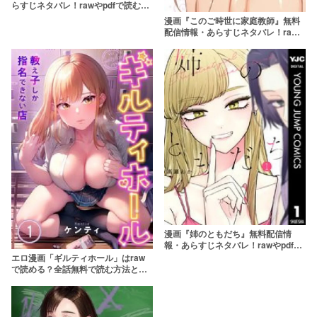
らすじネタバレ！rawやpdfで読むの
はやめよう
漫画『このご時世に家庭教師』無料
配信情報・あらすじネタバレ！raw
やpdfで読むのはやめよう
漫画『姉のともだち』無料配信情
報・あらすじネタバレ！rawやpdfで
読むのはやめよう
エロ漫画「ギルティホール」はraw
で読める？全話無料で読む方法とあ
らすじネタバレ【教え子しか指名で
きない店】