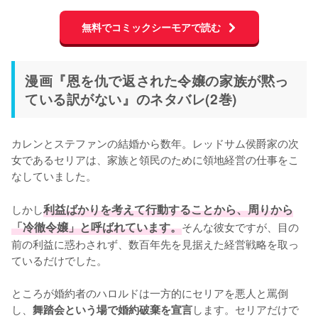
無料でコミックシーモアで読む
漫画『恩を仇で返された令嬢の家族が黙っ
ている訳がない』のネタバレ(2巻)
カレンとステファンの結婚から数年。レッドサム侯爵家の次
女であるセリアは、家族と領民のために領地経営の仕事をこ
なしていました。

しかし
利益ばかりを考えて行動することから、周りから
「冷徹令嬢」と呼ばれています。
そんな彼女ですが、目の
前の利益に惑わされず、数百年先を見据えた経営戦略を取っ
ているだけでした。

ところが婚約者のハロルドは一方的にセリアを悪人と罵倒
し、
します。セリアだけで
舞踏会という場で婚約破棄を宣言