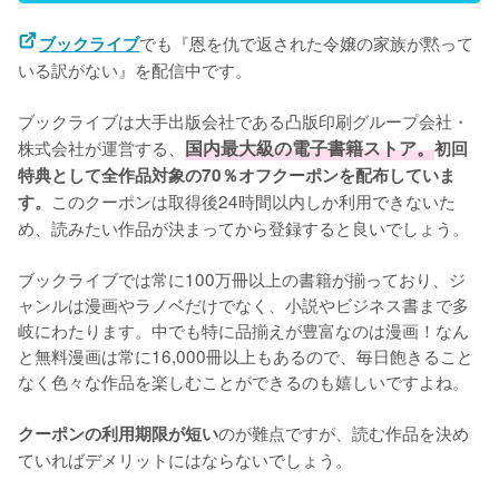
でも『恩を仇で返された令嬢の家族が黙って
ブックライブ
いる訳がない』を配信中です。
ブックライブは大手出版会社である凸版印刷グループ会社・
株式会社が運営する、
国内最大級の電子書籍ストア。
初回
特典として全作品対象の70％オフクーポンを配布していま
このクーポンは取得後24時間以内しか利用できないた
す。
め、読みたい作品が決まってから登録すると良いでしょう。
ブックライブでは常に100万冊以上の書籍が揃っており、ジ
ャンルは漫画やラノベだけでなく、小説やビジネス書まで多
岐にわたります。中でも特に品揃えが豊富なのは漫画！なん
と無料漫画は常に16,000冊以上もあるので、毎日飽きること
なく色々な作品を楽しむことができるのも嬉しいですよね。
のが難点ですが、読む作品を決め
クーポンの利用期限が短い
ていればデメリットにはならないでしょう。