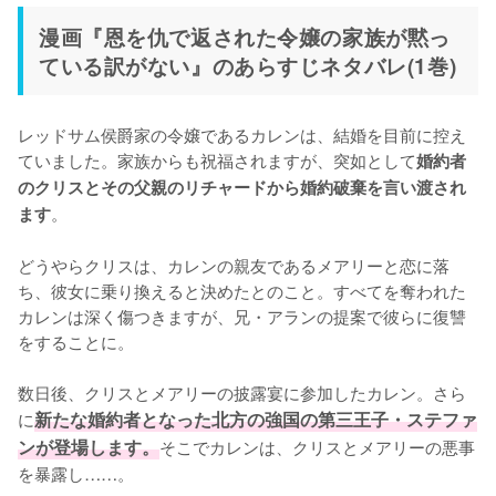
漫画『恩を仇で返された令嬢の家族が黙っ
ている訳がない』のあらすじネタバレ(1巻)
レッドサム侯爵家の令嬢であるカレンは、結婚を目前に控え
ていました。家族からも祝福されますが、突如として
婚約者
のクリスとその父親のリチャードから婚約破棄を言い渡され
。

ます
どうやらクリスは、カレンの親友であるメアリーと恋に落
ち、彼女に乗り換えると決めたとのこと。すべてを奪われた
カレンは深く傷つきますが、兄・アランの提案で彼らに復讐
をすることに。

数日後、クリスとメアリーの披露宴に参加したカレン。さら
に
新たな婚約者となった北方の強国の第三王子・ステファ
ンが登場します。
そこでカレンは、クリスとメアリーの悪事
を暴露し……。