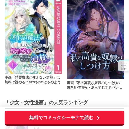
目次
漫画「精霊魔法が使えない無能」は
無料で読める？rawやpdfはやめよう
漫画『私の高貴な奴隷のしつけ方』
無料配信情報・あらすじネタバレ！
rawやpdfで読むのはやめよう
「少女・女性漫画」の人気ランキング
無料でコミックシーモアで読む
『純白のウエディングドレスで復讐を』ネタバレ
＆最終回の結末は？漫画rawやpdfで読むのはやめ
よう