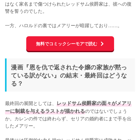
はなく家名まで傷つけられたレッドサム侯爵家は、彼への復
讐を誓うのでした。

一方、ハロルドの裏ではメアリーが暗躍しており……。
無料でコミックシーモアで読む
漫画『恩を仇で返された令嬢の家族が黙っ
ている訳がない』の結末・最終回はどうな
る？
最終回の展開としては、
レッドサム侯爵家の面々がメアリ
ーに制裁を与えるラストが描かれる
のではないでしょう
か。カレンの件では終わらず、セリアの婚約者にまで手を出
したメアリー。

最後には圧倒的な力を持つレッドサム侯爵家に成敗され、ハ