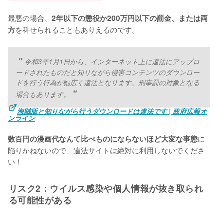
最悪の場合、
2年以下の懲役か200万円以下の罰金、または両
を科せられることもありえるのです。
方
令和3年1月1日から、インターネット上に違法にアップロ
ードされたものだと知りながら侵害コンテンツのダウンロー
ドを行う行為が幅広く違法となります。刑事罰の対象となる
場合もあります。
海賊版と知りながら行うダウンロードは違法です | 政府広報オ
ンライン
に
数百円の漫画代なんて比べものにならないほど大変な事態
陥りかねないので、違法サイトは絶対に利用しないでくださ
い！
リスク2：ウイルス感染や個人情報が抜き取られ
る可能性がある