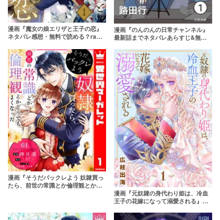
漫画『魔女の娘エリザと王子の恋』
漫画『のんのんの日常チャンネル』
ネタバレ感想・無料で読める？raw
最新話までネタバレあらすじ&無料
やpdfはNG
配信情報！rawやpdfで読むのはやめ
よう
漫画『そうだバックレよう 奴隷買っ
たら、前世の常識とか倫理観とかど
うでもよくなった』無料配信情報・
漫画『元奴隷の身代わり姫は、冷血
あらすじネタバレ！rawやpdfで読む
王子の花嫁になって溺愛される』最
のはやめよう
新巻まで全話ネタバレあらすじ＆感
想！冷血王子と元奴隷のカップル