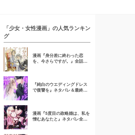
「少女・女性漫画」の人気ランキン
グ
漫画『身分差に終わった恋
を、今さらですが。』全話ネ
タバレあらすじ！無料で読め
る？raw注意
『純白のウエディングドレス
で復讐を』ネタバレ＆最終回
の結末は？漫画rawやpdfで読
むのはやめよう
漫画『5度目の政略婚は、私を
憎むあなたと』ネタバレ全話
＆結末・最終回予想！無料で
読める？