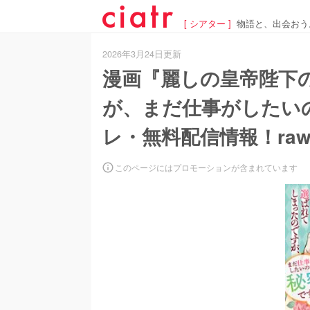
[ シアター ]
物語と、出会おう
2026年3月24日更新
漫画『麗しの皇帝陛下
が、まだ仕事がしたい
レ・無料配信情報！ra
このページにはプロモーションが含まれています