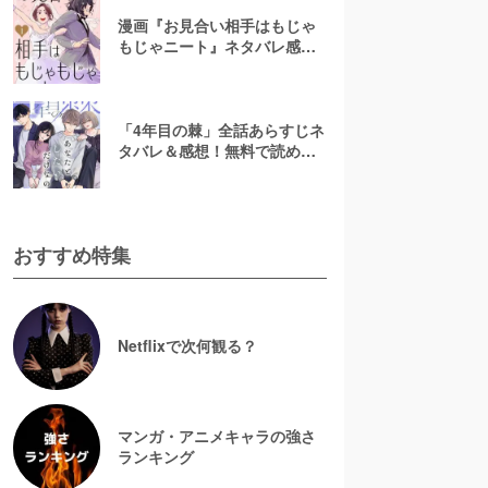
漫画『お見合い相手はもじゃ
もじゃニート』ネタバレ感
想！無料で読める？rawやpdf
で読むのはやめよう
「4年目の棘」全話あらすじネ
タバレ＆感想！無料で読め
る？漫画rawやpdfはやめよう
おすすめ特集
Netflixで次何観る？
マンガ・アニメキャラの強さ
ランキング