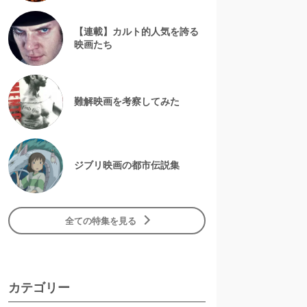
【連載】カルト的人気を誇る
映画たち
難解映画を考察してみた
ジブリ映画の都市伝説集
全ての特集を見る
カテゴリー