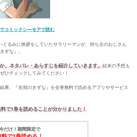
でコミックシーモアで読む
いぐるみに挨拶をしていたサラリーマンが、持ち主のおじさん
きずな』。

か、ネタバレ・あらすじを紹介していきます。
結末の予想も
ぜひチェックしてみてください！
結果、『右頬のきずな』を全巻無料で読めるアプリやサービス
無料で1巻を読めることが分かりました！
今だけ！期間限定で
無料で1巻読める！