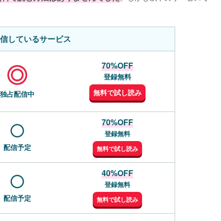
信しているサービス
70%OFF
登録無料
無料で試し読み
独占配信中
70%OFF
登録無料
配信予定
無料で試し読み
40%OFF
登録無料
配信予定
無料で試し読み