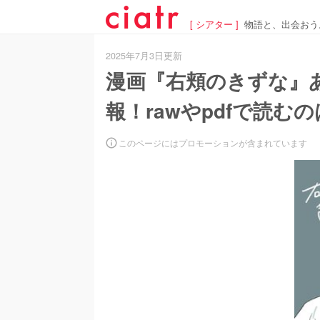
[ シアター ]
物語と、出会おう
2025年7月3日更新
漫画『右頬のきずな』
報！rawやpdfで読む
このページにはプロモーションが含まれています