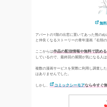
無料
アパートの1階の出窓に置いてあった熊のぬ
と仲良くなるストーリーの青年漫画『右頬の
ここからは
作品の配信情報や無料で読める
しているので、最終回の展開が気になる人は
複数の漫画サービスを実際に利用し調査した
はありませんでした。
しかし、
コミックシーモア
なら今すぐ