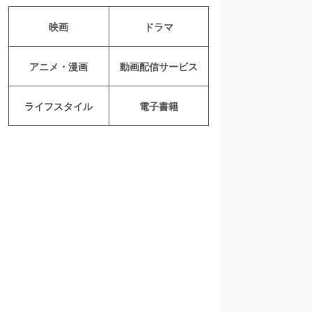
映画
ドラマ
アニメ・漫画
動画配信サービス
ライフスタイル
電子書籍