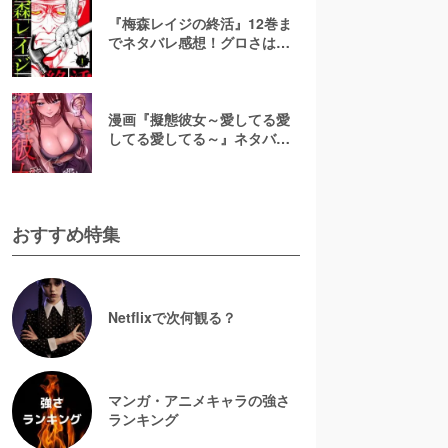
『梅森レイジの終活』12巻ま
でネタバレ感想！グロさはど
れくらい？漫画rawで無料で読
むのは危険
漫画『擬態彼女～愛してる愛
してる愛してる～』ネタバレ
全話＆美咲の正体考察！結末
予想と無料で読む方法
おすすめ特集
Netflixで次何観る？
マンガ・アニメキャラの強さ
ランキング