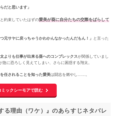
らだと思います」
と約束していたはずの
愛美が葵に自分たちの交際をばらして
と言った
つ元サヤに戻っちゃうかわかんなかったんだもん！」
が関係していまし
太よりも仕事が出来る葵へのコンプレックス
が急に恐ろしく見えてしまい、さらに困惑する翔太。

は闘志を燃やし……。
を任されることを知った愛美
コミックシーモアで読む
する理由（ワケ）』のあらすじネタバレ