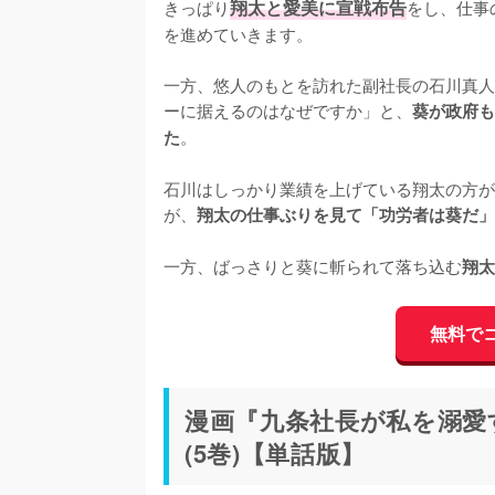
きっぱり
翔太と愛美に宣戦布告
をし、仕事
を進めていきます。

一方、悠人のもとを訪れた副社長の石川真人
ーに据えるのはなぜですか」と、
葵が政府も
。

た
石川はしっかり業績を上げている翔太の方が
が、
翔太の仕事ぶりを見て「功労者は葵だ」
一方、ばっさりと葵に斬られて落ち込む
翔太
無料で
漫画『九条社長が私を溺愛
(5巻)【単話版】