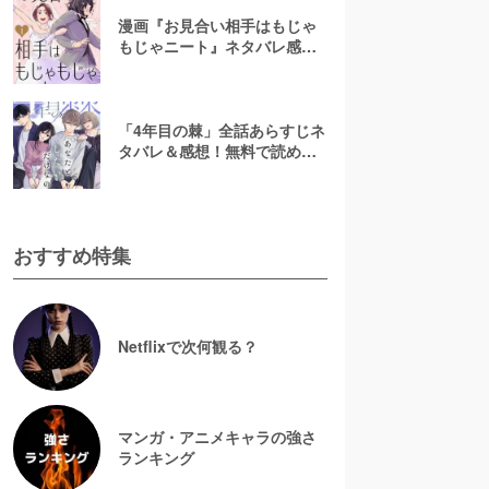
漫画『お見合い相手はもじゃ
もじゃニート』ネタバレ感
想！無料で読める？rawやpdf
で読むのはやめよう
「4年目の棘」全話あらすじネ
タバレ＆感想！無料で読め
る？漫画rawやpdfはやめよう
おすすめ特集
Netflixで次何観る？
マンガ・アニメキャラの強さ
ランキング