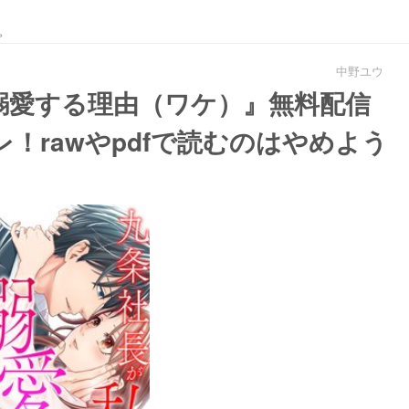
。
中野ユウ
溺愛する理由（ワケ）』無料配信
！rawやpdfで読むのはやめよう