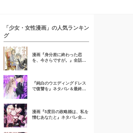
「少女・女性漫画」の人気ランキン
グ
漫画『身分差に終わった恋
を、今さらですが。』全話ネ
タバレあらすじ！無料で読め
る？raw注意
『純白のウエディングドレス
で復讐を』ネタバレ＆最終回
の結末は？漫画rawやpdfで読
むのはやめよう
漫画『5度目の政略婚は、私を
憎むあなたと』ネタバレ全話
＆結末・最終回予想！無料で
読める？