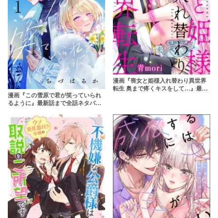
漫画『喪女と姫様入れ替わり異世界
転生 奥まで疼くキスをして…』最新
漫画『この雪原で君が笑っていられ
話まで全話ネタバレあらすじ＆感
るように』最新話まで全話ネタバレ
想！アラサー喪女とイケメン王子の
あらすじ＆感想！ヤングケアラーの
エッチで甘いラブストーリー
ヒューマンラブストーリー