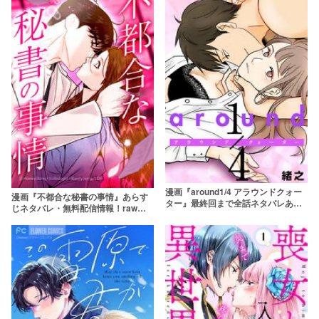
漫画『around1/4 アラウンドクォー
漫画『不都合な秘書の事情』あらす
ター』最終回まで全話ネタバレあら
じネタバレ・無料配信情報！rawや
すじ＆感想！リアルな大人の恋愛
pdfで読むのはやめよう