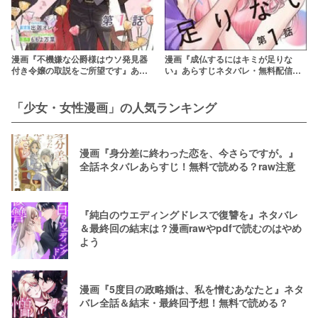
漫画『不機嫌な公爵様はウソ発見器
漫画『成仏するにはキミが足りな
付き令嬢の取説をご所望です』あら
い』あらすじネタバレ・無料配信情
すじネタバレ・無料配信情報！raw
報！rawやpdfで読むのはやめよう
やpdfで読むのはやめよう
「少女・女性漫画」の人気ランキング
漫画『身分差に終わった恋を、今さらですが。』
全話ネタバレあらすじ！無料で読める？raw注意
『純白のウエディングドレスで復讐を』ネタバレ
＆最終回の結末は？漫画rawやpdfで読むのはやめ
よう
漫画『5度目の政略婚は、私を憎むあなたと』ネタ
バレ全話＆結末・最終回予想！無料で読める？