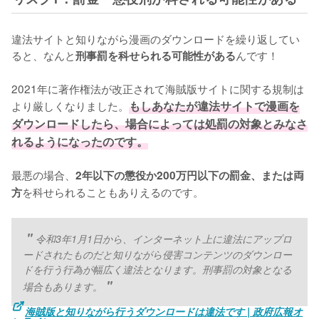
違法サイトと知りながら漫画のダウンロードを繰り返してい
ると、なんと
んです！
刑事罰を科せられる可能性がある
2021年に著作権法が改正されて海賊版サイトに関する規制は
より厳しくなりました。
もしあなたが違法サイトで漫画を
ダウンロードしたら、場合によっては処罰の対象とみなさ
れるようになったのです。
最悪の場合、
2年以下の懲役か200万円以下の罰金、または両
を科せられることもありえるのです。
方
令和3年1月1日から、インターネット上に違法にアップロ
ードされたものだと知りながら侵害コンテンツのダウンロー
ドを行う行為が幅広く違法となります。刑事罰の対象となる
場合もあります。
海賊版と知りながら行うダウンロードは違法です | 政府広報オ