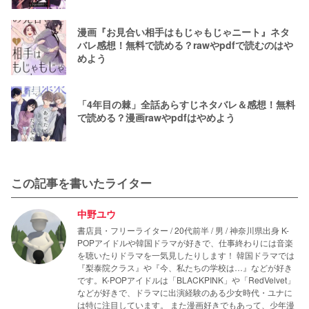
漫画『お見合い相手はもじゃもじゃニート』ネタ
バレ感想！無料で読める？rawやpdfで読むのはや
めよう
「4年目の棘」全話あらすじネタバレ＆感想！無料
で読める？漫画rawやpdfはやめよう
この記事を書いたライター
中野ユウ
書店員・フリーライター / 20代前半 / 男 / 神奈川県出身 K-
POPアイドルや韓国ドラマが好きで、仕事終わりには音楽
を聴いたりドラマを一気見したりします！ 韓国ドラマでは
『梨泰院クラス』や『今、私たちの学校は…』などが好き
です。K-POPアイドルは「BLACKPINK」や「RedVelvet」
などが好きで、ドラマに出演経験のある少女時代・ユナに
は特に注目しています。 また漫画好きでもあって、少年漫