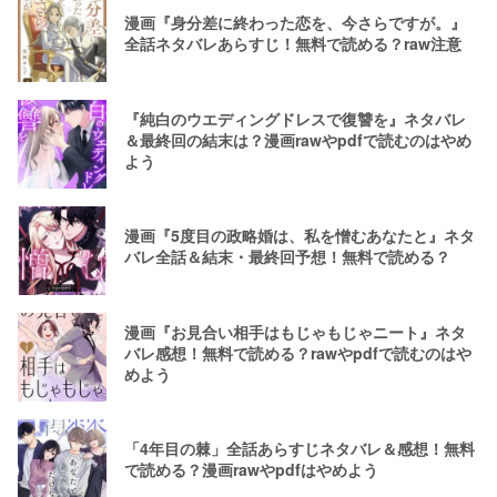
漫画『身分差に終わった恋を、今さらですが。』
全話ネタバレあらすじ！無料で読める？raw注意
『純白のウエディングドレスで復讐を』ネタバレ
＆最終回の結末は？漫画rawやpdfで読むのはやめ
よう
漫画『5度目の政略婚は、私を憎むあなたと』ネタ
バレ全話＆結末・最終回予想！無料で読める？
漫画『お見合い相手はもじゃもじゃニート』ネタ
バレ感想！無料で読める？rawやpdfで読むのはや
めよう
「4年目の棘」全話あらすじネタバレ＆感想！無料
で読める？漫画rawやpdfはやめよう