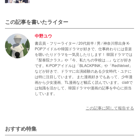
この記事を書いたライター
中野ユウ
書店員・フリーライター / 20代前半 / 男 / 神奈川県出身 K-
POPアイドルや韓国ドラマが好きで、仕事終わりには音楽
を聴いたりドラマを一気見したりします！ 韓国ドラマでは
『梨泰院クラス』や『今、私たちの学校は…』などが好き
です。K-POPアイドルは「BLACKPINK」や「RedVelvet」
などが好きで、ドラマに出演経験のある少女時代・ユナに
は特に注目しています。 また漫画好きでもあって、少年漫
画から少女漫画、TL漫画など幅広く読んでいます。 ciatrで
は知識を活かして、韓国ドラマや漫画の記事を中心に担当
しています。
この記事に関して報告する
おすすめ特集