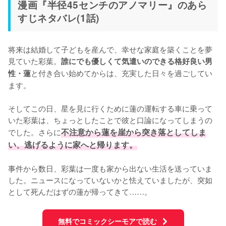
漫画『半径45センチのアノマリー』のあら
すじネタバレ(1話)
将来は結婚して子どもを産んで、幸せな家庭を築くことを夢
見ていた彩葉。
誰にでも優しくて気遣いのできる格好良い男
と付き合い始めてからは、充実した日々を過ごしてい
性・蓮
ます。

そしてこの日、星を見に行くために蓮の運転する車に乗って
いた彩葉は、ちょっとしたことで彼と口論になってしまうの
でした。さらに
不注意から蓮を崖から突き落としてしま
い、逃げるように家へと帰ります。
事件から数日、彩葉は一度も家から出ない生活を送っていま
した。ニュースになっていないかと怯えていましたが、突如
として死んだはずの蓮が帰ってきて……。
無料でコミックシーモアで読む