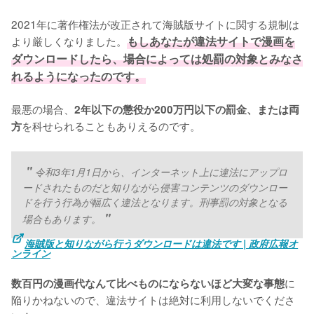
2021年に著作権法が改正されて海賊版サイトに関する規制は
より厳しくなりました。
もしあなたが違法サイトで漫画を
ダウンロードしたら、場合によっては処罰の対象とみなさ
れるようになったのです。
最悪の場合、
2年以下の懲役か200万円以下の罰金、または両
を科せられることもありえるのです。
方
令和3年1月1日から、インターネット上に違法にアップロ
ードされたものだと知りながら侵害コンテンツのダウンロー
ドを行う行為が幅広く違法となります。刑事罰の対象となる
場合もあります。
海賊版と知りながら行うダウンロードは違法です | 政府広報オ
ンライン
に
数百円の漫画代なんて比べものにならないほど大変な事態
陥りかねないので、違法サイトは絶対に利用しないでくださ