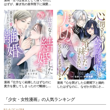
あらすじネタバレ！rawやpdfで読む
はずが、嫁ぎ先の皇帝陛下に溺愛さ
のはやめよう
れています』ネタバレあらすじ！最
終回の結末と登場人物を解説
漫画『仕方なく結婚したはずなのに
漫画『心を閉ざした公爵閣下と婚約
貴方を愛してしまったので離婚しよ
したはずなのに、なぜか大切にされ
うと思います。』ネタバレ！無料で
てしまってます！』あらすじネタバ
読める？rawやpdfで読むのはやめよ
レ・無料配信情報！rawやpdfで読む
う
のはやめよう
「少女・女性漫画」の人気ランキング