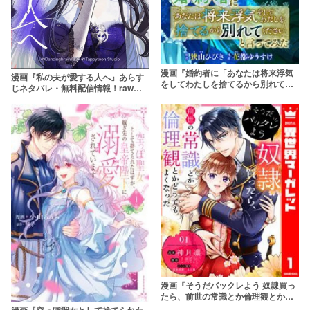
漫画『婚約者に「あなたは将来浮気
漫画『私の夫が愛する人へ』あらす
をしてわたしを捨てるから別れてく
じネタバレ・無料配信情報！rawや
ださい」と言ってみた』無料配信情
pdfで読むのはやめよう
報・あらすじネタバレ！rawやpdfで
読むのはやめよう
漫画『そうだバックレよう 奴隷買っ
たら、前世の常識とか倫理観とかど
うでもよくなった』無料配信情報・
漫画『空っぽ聖女として捨てられた