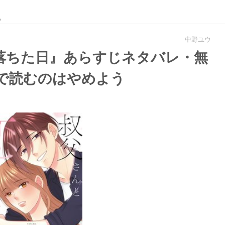
。
中野ユウ
落ちた日』あらすじネタバレ・無
fで読むのはやめよう