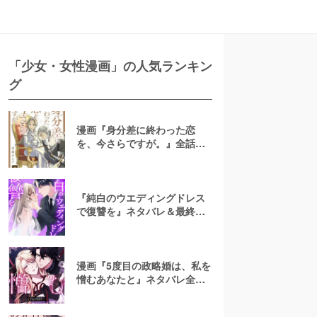
「少女・女性漫画」の人気ランキン
グ
漫画『身分差に終わった恋
を、今さらですが。』全話ネ
タバレあらすじ！無料で読め
る？raw注意
『純白のウエディングドレス
で復讐を』ネタバレ＆最終回
の結末は？漫画rawやpdfで読
むのはやめよう
漫画『5度目の政略婚は、私を
憎むあなたと』ネタバレ全話
＆結末・最終回予想！無料で
読める？