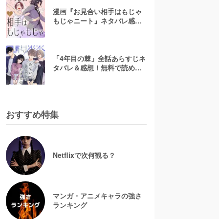
漫画『お見合い相手はもじゃ
もじゃニート』ネタバレ感
想！無料で読める？rawやpdf
で読むのはやめよう
「4年目の棘」全話あらすじネ
タバレ＆感想！無料で読め
る？漫画rawやpdfはやめよう
おすすめ特集
Netflixで次何観る？
マンガ・アニメキャラの強さ
ランキング