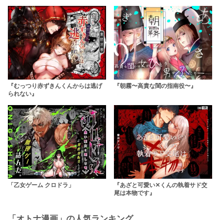
『むっつり赤ずきんくんからは逃げ
『朝霧〜高貴な閨の指南役〜』
られない』
「乙女ゲーム クロドラ」
『あざと可愛い✕くんの執着サド交
尾は本物です』
「オトナ漫画」の人気ランキング