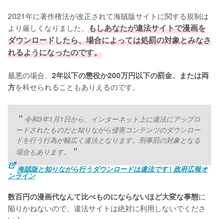
2021年に著作権法が改正されて海賊版サイトに関する規制は
より厳しくなりました。
もしあなたが違法サイトで漫画を
ダウンロードしたら、場合によっては処罰の対象とみなさ
れるようになったのです。
最悪の場合、
2年以下の懲役か200万円以下の罰金、または両
を科せられることもありえるのです。
方
令和3年1月1日から、インターネット上に違法にアップロ
ードされたものだと知りながら侵害コンテンツのダウンロー
ドを行う行為が幅広く違法となります。刑事罰の対象となる
場合もあります。
海賊版と知りながら行うダウンロードは違法です | 政府広報オ
ンライン
に
数百円の漫画代なんて比べものにならないほど大変な事態
陥りかねないので、違法サイトは絶対に利用しないでくださ