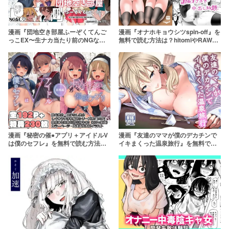
漫画『団地空き部屋ふーぞくてんご
漫画『オナホキョウシツspin-off』を
っこEX〜生ナカ当たり前のNGなし
無料で読む方法は？hitomiやRAWは
美少女と遊ぼう〜』を無料で読む方
危険【嘘つき屋】
法は？hitomiやRAWは危険【にゅう
工房】
漫画『秘密の催●アプリ＋アイドルV
漫画『友達のママが僕のデカチンで
は僕のセフレ』を無料で読む方法
イキまくった温泉旅行』を無料で読
は？hitomiやRAWは危険
む方法は？hitomiやRAWは危険
【Frenchletter】
【RK-2】