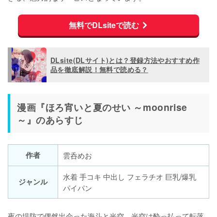
無料でDLsiteで読む
DLsite(DLサイト)とは？登録方法やおすすめ作
品を徹底解説！無料で読める？
漫画『ほろ宵いと夏のせい ～moonrise
～』のあらすじ
作者
雲呑めお
水着 手コキ 中出し フェラチオ 巨乳/爆乳
ジャンル
パイパン
夜の堤防で偶然出会った海斗と光空。光空は酔っ払って転落