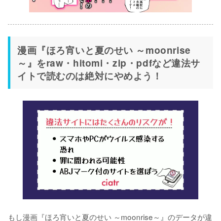
漫画『ほろ宵いと夏のせい ～moonrise
～』をraw・hitomi・zip・pdfなど違法サ
イトで読むのは絶対にやめよう！
もし漫画『ほろ宵いと夏のせい ～moonrise～』のデータが違