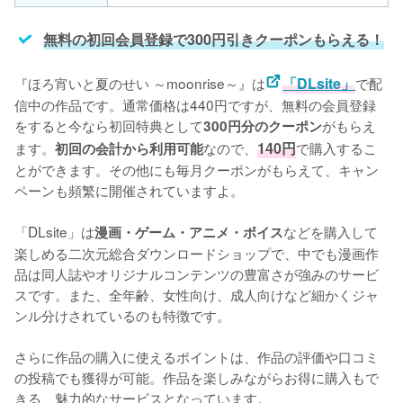
無料の初回会員登録で300円引きクーポンもらえる！
『ほろ宵いと夏のせい ～moonrise～』は
「DLsite」
で配
信中の作品です。通常価格は440円ですが、無料の会員登録
をすると今なら初回特典として
がもらえ
300円分のクーポン
ます。
なので、
140円
で購入するこ
初回の会計から利用可能
とができます。その他にも毎月クーポンがもらえて、キャン
ペーンも頻繁に開催されていますよ。
「DLsite」は
などを購入して
漫画・ゲーム・アニメ・ボイス
楽しめる二次元総合ダウンロードショップで、中でも漫画作
品は同人誌やオリジナルコンテンツの豊富さが強みのサービ
スです。また、全年齢、女性向け、成人向けなど細かくジャ
ンル分けされているのも特徴です。
さらに作品の購入に使えるポイントは、作品の評価や口コミ
の投稿でも獲得が可能。作品を楽しみながらお得に購入もで
きる、魅力的なサービスとなっています。