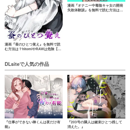
漫画『オナニー中毒陰キャ女の開発
失敗体験談』を無料で読む方法は？
hitomiやRAWは危険【阪本
KAFKA】
漫画『蚕のひとつ覚え』を無料で読
む方法は？hitomiやRAWは危険【ワ
ニマガジン社 WEEKLY快楽天
SELECTION】
DLsiteで人気の作品
『仕事ができない榊くんは夜だけ有
『203号の隣人は鍵束ひとつ残して
能』
消えた。』