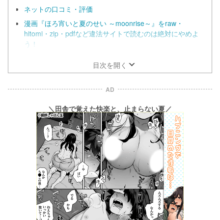
ネットの口コミ・評価
漫画『ほろ宵いと夏のせい ～moonrise～』をraw・
hitomi・zip・pdfなど違法サイトで読むのは絶対にやめよ
う！
目次を開く
AD
＼田舎で覚えた快楽と、止まらない夏／