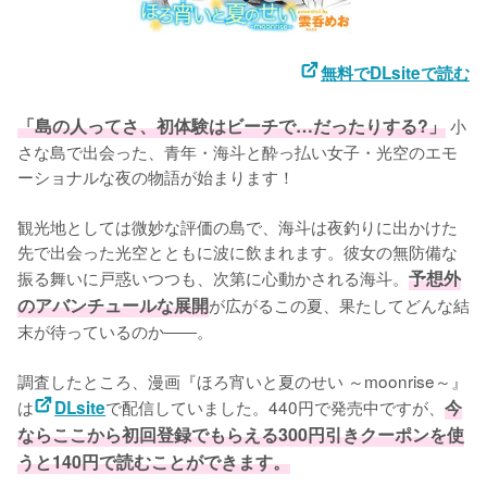
無料でDLsiteで読む
「島の人ってさ、初体験はビーチで…だったりする?」
 小
さな島で出会った、青年・海斗と酔っ払い女子・光空のエモ
ーショナルな夜の物語が始まります！
観光地としては微妙な評価の島で、海斗は夜釣りに出かけた
先で出会った光空とともに波に飲まれます。彼女の無防備な
振る舞いに戸惑いつつも、次第に心動かされる海斗。
予想外
のアバンチュールな展開
が広がるこの夏、果たしてどんな結
末が待っているのか――。
調査したところ、漫画『ほろ宵いと夏のせい ～moonrise～』
は
で配信していました。440円で発売中ですが、
今
DLsite
ならここから初回登録でもらえる300円引きクーポンを使
うと140円で読むことができます。