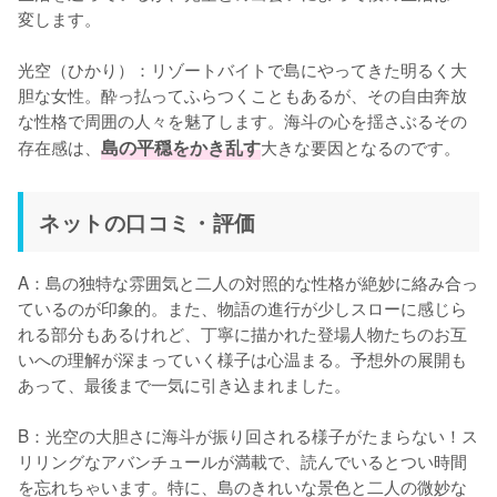
変します。
光空（ひかり）：リゾートバイトで島にやってきた明るく大
胆な女性。酔っ払ってふらつくこともあるが、その自由奔放
な性格で周囲の人々を魅了します。海斗の心を揺さぶるその
存在感は、
島の平穏をかき乱す
大きな要因となるのです。
ネットの口コミ・評価
A：島の独特な雰囲気と二人の対照的な性格が絶妙に絡み合っ
ているのが印象的。また、物語の進行が少しスローに感じら
れる部分もあるけれど、丁寧に描かれた登場人物たちのお互
いへの理解が深まっていく様子は心温まる。予想外の展開も
あって、最後まで一気に引き込まれました。
B：光空の大胆さに海斗が振り回される様子がたまらない！ス
リリングなアバンチュールが満載で、読んでいるとつい時間
を忘れちゃいます。特に、島のきれいな景色と二人の微妙な