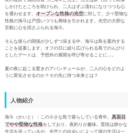
しかけたところを助けられ、二人はずぶ濡れになりつつも心
を通わせます。
オープンな性格の光空
に対して、少々堅物な
性格の海斗は戸惑いつつも興味を引かれます。光空の大胆な
言動に心を揺さぶられる海斗。
そんな彼らの関係が少しずつ深まる中、海斗は島を案内する
ことを提案します。オフの日に繰り広げられる島でのんびり
としたデートは、予想外の展開を呼び寄せることに…。
夏の夜に起こる驚きのアバンチュールが、二人の心をどのよ
人物紹介
海斗（かいと）：この小さな島で暮らしている青年。
真面目
でやや堅物な性格
をしており、夜釣りが趣味。普段は静かな
生活を送っているが、光空との出会いによって彼の生活は一